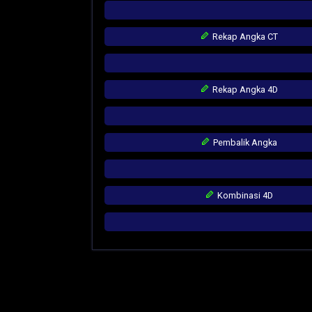
Rekap Angka CT
Rekap Angka 4D
Pembalik Angka
Kombinasi 4D