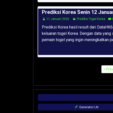
Prediksi Korea Senin 12 Janua
11 Januari 2026
Prediksi Togel Korea
Prediksi Korea hasil result dari DataHK
keluaran togel Korea. Dengan data yang s
pemain togel yang ingin meningkatkan pel
« Pre
Generator LN