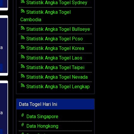
Statistik Angka Togel Sydney
a
Statistik Angka Togel
Cambodia
Statistik Angka Togel Bullseye
Statistik Angka Togel Pcso
ra
Statistik Angka Togel Korea
Statistik Angka Togel Laos
Statistik Angka Togel Taipei
a
Statistik Angka Togel Nevada
Statistik Angka Togel Lengkap
Data Togel Hari Ini
ra
Data Singapore
Data Hongkong
a