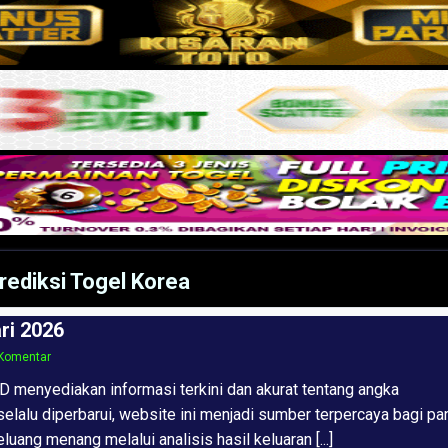
rediksi Togel Korea
ri 2026
Komentar
6D menyediakan informasi terkini dan akurat tentang angka
elalu diperbarui, website ini menjadi sumber terpercaya bagi pa
uang menang melalui analisis hasil keluaran [...]