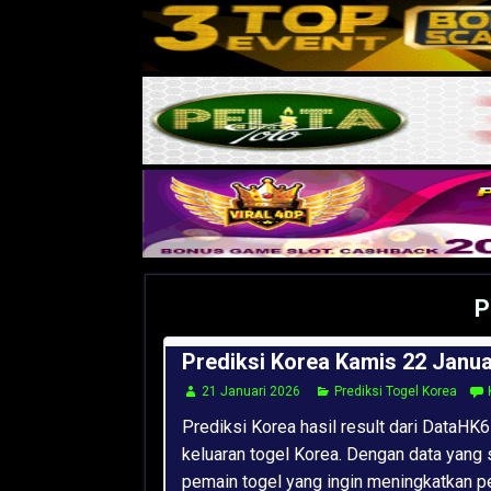
P
Prediksi Korea Kamis 22 Janua
21 Januari 2026
Prediksi Togel Korea
Prediksi Korea hasil result dari DataHK
keluaran togel Korea. Dengan data yang s
pemain togel yang ingin meningkatkan pel