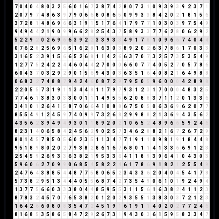
7
0
4
0
4
8
0
3
2
5
6
0
1
6
7
3
8
7
4
2
8
0
7
3
1
0
9
3
9
3
9
2
3
7
1
2
0
7
9
7
4
8
6
3
9
7
9
0
6
6
8
0
8
6
5
0
9
9
3
3
8
4
2
0
2
1
8
1
5
6
3
7
2
8
1
4
8
6
9
6
6
3
1
9
1
5
1
7
6
4
1
7
9
7
7
1
0
3
0
3
9
7
5
4
9
9
4
9
4
4
2
1
9
0
9
9
6
6
2
8
2
5
4
3
7
5
8
9
3
3
7
7
6
2
8
0
6
2
9
2
5
2
2
9
2
0
2
6
9
6
6
3
9
2
2
3
3
9
3
3
4
9
1
7
8
1
0
9
6
6
7
4
0
4
4
0
7
6
2
8
2
5
6
9
6
5
1
6
2
8
1
6
3
0
3
8
9
2
0
2
6
3
7
8
6
1
7
0
3
3
3
1
6
5
2
3
9
1
5
6
6
5
2
6
8
1
1
4
2
6
6
3
7
0
7
3
2
5
7
3
5
3
5
4
9
1
2
7
7
5
2
4
2
2
4
4
6
0
4
4
2
7
0
0
0
6
6
0
7
7
4
0
5
2
7
0
5
7
8
6
6
0
4
3
7
0
3
2
9
2
9
0
1
5
6
9
4
3
0
3
6
3
5
1
6
4
0
8
2
1
6
4
9
8
8
0
6
8
3
2
7
4
8
8
7
9
4
2
4
6
0
8
7
2
9
7
9
5
0
5
9
6
0
0
0
4
2
8
9
8
2
2
0
5
5
7
3
1
9
1
1
3
4
4
8
1
1
7
9
7
9
3
1
2
3
1
7
0
0
0
4
8
3
2
5
7
7
4
6
1
3
8
3
0
3
3
0
0
1
1
1
4
9
5
5
6
2
0
8
8
3
7
1
1
2
0
1
3
3
6
3
4
1
0
1
2
6
4
1
5
8
7
0
6
6
4
1
0
8
8
6
7
5
0
5
0
6
3
6
9
6
2
0
7
7
8
5
5
4
9
1
2
4
5
9
7
4
0
9
9
7
3
2
6
8
2
9
9
8
8
2
1
3
6
9
4
3
5
6
2
4
3
5
6
2
3
9
4
9
4
9
3
0
1
1
8
9
2
0
2
1
0
6
5
2
4
8
9
6
6
5
9
2
4
6
8
2
3
1
4
0
6
5
8
4
2
4
5
6
2
9
0
2
5
7
3
4
6
2
8
8
2
1
6
7
2
6
7
2
9
8
0
1
4
5
7
8
5
0
5
6
0
2
3
5
1
1
3
4
7
7
1
9
1
1
0
9
8
1
9
1
8
4
4
8
9
5
1
8
9
8
0
2
0
2
7
9
3
8
2
8
6
1
6
7
6
8
0
1
1
4
1
3
3
6
6
9
1
2
3
2
5
4
5
9
2
6
9
3
3
6
3
8
2
1
9
5
3
3
6
4
1
1
8
9
3
9
6
4
1
0
4
3
0
3
5
9
6
0
6
2
7
0
9
9
0
6
8
5
4
5
8
2
2
4
6
1
7
8
6
9
1
8
2
1
2
5
5
4
9
2
4
7
6
4
3
8
8
5
4
4
8
7
7
5
8
0
6
5
2
3
4
3
3
6
2
0
4
0
4
5
4
1
7
8
5
7
3
8
2
9
5
1
3
4
4
4
0
5
5
6
8
7
4
2
7
3
5
4
9
0
6
1
0
1
9
2
4
9
4
1
3
7
7
5
6
6
0
3
3
3
8
0
4
4
8
5
9
5
5
3
1
1
5
6
1
6
3
8
2
4
1
1
2
3
8
7
8
3
2
4
5
7
0
7
6
5
3
8
2
0
1
2
0
2
9
3
5
5
1
3
8
3
0
3
7
2
1
2
3
1
6
4
2
6
6
0
8
0
8
3
5
4
7
2
4
5
1
9
1
6
1
9
1
1
4
0
2
0
2
7
7
2
4
6
8
1
6
8
5
3
5
8
6
5
8
4
7
2
9
2
6
7
3
1
9
4
3
0
3
6
1
5
9
5
8
3
3
4
7