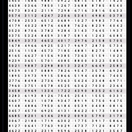
5
4
5
0
5
1
6
8
6
5
9
8
8
1
9
0
9
2
2
4
6
8
1
5
6
5
1
8
7
6
1
4
2
0
2
4
6
3
8
2
0
3
6
6
3
7
8
5
0
5
1
2
6
7
4
3
6
8
8
7
8
7
8
5
4
8
5
4
0
4
9
0
7
3
1
8
3
4
2
6
2
1
1
9
1
7
2
9
8
8
6
7
1
6
7
3
8
1
6
7
5
6
3
3
6
0
5
7
4
2
3
1
1
2
3
4
2
4
7
2
2
2
0
6
6
5
3
4
1
5
4
9
8
4
3
0
3
7
8
6
4
7
0
8
8
2
5
3
3
6
6
5
1
2
3
0
6
8
9
8
1
0
2
7
9
0
9
8
3
2
7
7
6
4
1
4
1
7
9
7
4
0
2
2
4
8
9
7
6
4
4
6
8
8
7
7
6
2
6
8
8
2
3
9
3
4
0
4
2
6
3
5
2
0
2
8
7
0
6
6
3
7
8
2
1
9
2
8
4
3
3
1
4
3
7
7
6
4
5
9
1
9
3
7
1
0
3
7
5
3
5
3
2
4
6
8
4
5
9
5
3
1
8
7
6
5
8
1
4
5
1
2
4
3
7
6
0
8
5
4
5
8
4
9
4
3
3
7
3
1
4
6
5
2
7
4
0
1
7
8
2
9
7
6
4
2
1
5
8
4
5
7
0
5
5
1
6
7
8
6
4
9
6
6
3
6
9
2
5
7
5
2
1
7
8
9
6
9
7
7
2
8
7
0
7
5
7
3
4
7
2
5
1
6
7
1
1
5
8
4
4
5
7
3
1
7
1
8
5
4
4
8
8
1
9
8
2
7
0
7
1
4
8
9
8
8
1
6
5
2
6
6
2
7
9
0
1
5
6
2
9
3
8
5
4
7
3
6
3
9
5
1
5
9
5
1
0
2
0
2
9
2
3
9
3
3
6
5
1
6
5
7
0
1
1
4
0
8
5
4
8
8
0
0
0
0
3
2
3
5
5
8
5
5
1
5
0
2
1
3
9
8
8
7
6
3
2
9
8
8
8
0
1
3
4
3
2
4
7
2
6
6
4
9
4
2
5
8
3
2
5
9
3
9
3
0
1
0
7
7
0
8
8
9
8
7
8
2
6
8
9
5
4
7
2
3
5
7
8
6
6
9
2
8
1
1
8
9
5
5
3
9
7
3
1
9
9
1
5
6
5
8
6
6
3
5
1
9
4
4
4
0
8
6
5
7
4
0
5
5
2
7
7
6
4
8
4
9
8
8
2
7
3
6
9
9
3
6
3
9
5
4
2
4
6
2
3
4
8
3
6
9
7
1
8
7
9
6
0
6
3
7
5
1
6
0
5
7
8
6
4
5
2
5
7
6
3
6
2
8
7
0
3
0
3
2
3
6
4
1
3
4
5
8
4
0
9
6
9
6
1
3
3
4
7
1
7
2
2
4
4
3
9
0
9
8
3
5
2
7
6
1
6
2
8
3
2
8
3
2
6
1
9
3
3
8
1
2
6
8
7
5
4
5
9
2
5
4
1
5
1
5
5
5
1
0
3
3
1
4
5
6
0
7
7
9
6
2
1
3
1
0
7
8
6
9
3
4
7
2
8
9
1
9
1
5
7
5
0
5
9
4
7
5
3
9
1
4
8
3
4
8
8
6
5
7
9
5
0
5
6
1
8
4
3
0
5
3
9
3
0
4
0
8
8
0
8
1
6
7
3
4
5
7
3
4
5
7
0
7
6
9
2
5
7
4
1
3
1
4
8
4
2
2
4
0
1
7
3
1
1
8
0
8
8
6
6
8
5
4
8
2
0
1
1
6
1
4
6
1
2
9
0
2
2
0
0
9
3
3
5
7
9
0
9
3
1
7
8
6
3
0
6
7
4
2
1
8
0
8
1
7
1
9
1
6
3
0
2
2
1
7
7
5
3
3
9
1
7
8
5
8
6
6
3
8
1
2
7
9
0
6
4
1
5
7
7
6
3
9
9
0
2
9
2
4
7
3
7
1
7
1
2
0
2
8
4
7
4
2
4
6
2
2
4
8
0
3
2
5
2
3
1
9
1
9
5
9
6
6
2
5
3
8
2
1
2
2
1
3
3
5
4
7
2