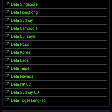
Data Singapore
Data Hongkong
Data Sydney
Data Cambodia
Data Bullseye
Data Pcso
Data Korea
Data Laos
Data Taipei
Data Nevada
Data HK 6D
Data Sydney 6D
Data Togel Lengkap