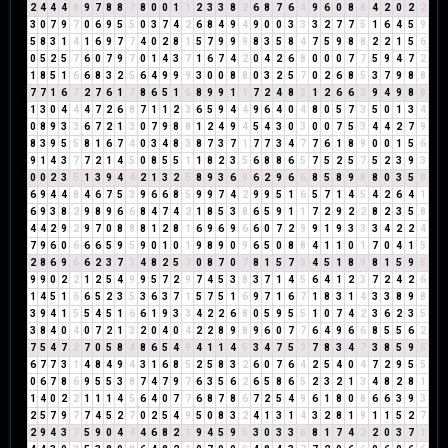
2
4
4
4
8
9
7
8
8
7
8
0
0
1
1
2
3
3
8
2
6
8
7
6
4
9
6
0
8
8
4
2
0
2
2
3
0
7
9
7
0
6
9
5
5
0
3
7
4
2
6
8
4
9
4
9
0
0
3
3
3
2
7
7
5
1
6
4
5
9
5
8
3
1
4
1
6
9
7
7
4
0
2
8
1
5
7
9
9
9
8
3
5
8
4
7
5
9
8
8
2
2
1
5
6
0
5
2
5
7
6
0
7
9
7
0
1
4
3
7
1
6
7
4
2
0
4
2
6
8
0
0
0
7
7
5
9
4
7
2
1
8
5
1
6
6
8
3
2
5
6
4
9
9
9
3
0
0
8
8
0
3
2
5
7
0
2
6
8
5
3
7
9
8
8
7
7
1
6
7
2
7
6
1
7
8
6
5
1
6
8
9
9
1
1
7
2
4
8
3
1
2
6
6
3
9
4
9
8
8
1
3
0
4
4
4
7
2
6
8
7
1
1
2
3
6
5
9
4
4
9
6
4
0
4
8
0
5
7
3
5
0
1
3
4
0
8
9
3
3
6
7
2
1
3
0
7
9
8
8
1
2
4
9
4
5
4
3
0
3
0
0
7
5
3
4
4
2
7
9
8
3
9
5
5
8
1
6
7
4
0
3
4
8
3
8
7
3
7
1
7
7
3
4
7
7
6
1
8
9
0
0
1
5
6
9
1
4
3
7
7
2
1
4
5
0
8
5
5
1
1
8
2
3
5
6
8
8
6
5
7
5
2
5
7
5
2
3
9
3
0
0
2
3
5
1
3
9
4
4
2
1
3
2
5
8
9
3
6
9
6
2
9
6
6
8
5
8
9
8
8
0
3
5
8
6
9
4
4
8
4
6
7
5
3
9
6
6
8
5
9
9
7
4
2
9
9
5
1
6
5
7
1
4
5
4
2
6
4
1
6
9
3
8
2
9
8
9
6
6
8
4
7
4
2
1
8
5
3
8
6
5
9
1
1
7
2
9
2
2
8
2
3
5
8
4
4
2
9
2
9
7
0
8
8
8
1
2
8
1
6
9
6
9
6
6
0
7
2
9
9
1
9
3
3
3
4
2
2
4
7
9
6
0
6
6
6
5
9
5
9
0
1
0
1
9
8
9
0
9
6
5
0
8
8
4
1
1
0
1
7
0
4
1
5
2
8
6
9
6
6
2
3
7
1
4
8
2
5
7
0
8
7
0
7
8
1
5
7
3
4
5
1
8
9
8
1
5
9
5
9
9
0
2
2
1
2
5
4
9
9
5
7
2
9
7
4
5
3
8
3
7
1
4
5
6
4
1
2
3
7
2
4
2
6
1
4
5
1
6
6
5
2
3
5
3
6
3
7
1
5
7
5
1
6
9
7
1
6
7
1
8
3
1
4
3
3
8
9
8
3
9
4
1
5
5
4
5
1
6
6
1
9
3
3
4
2
2
6
8
0
5
9
5
5
1
0
7
4
2
3
6
2
3
5
3
8
4
0
4
0
7
2
1
3
2
0
4
0
4
2
2
8
9
8
9
6
0
7
7
6
4
9
6
6
8
5
5
6
2
7
5
4
7
2
7
0
5
8
4
8
6
5
4
9
4
1
1
4
5
3
4
7
5
3
7
8
3
4
7
3
8
5
9
5
6
7
7
3
1
4
8
4
9
4
3
1
6
8
5
2
5
8
3
2
6
0
7
6
4
2
5
4
0
4
7
2
9
5
5
0
6
7
8
6
9
5
5
3
8
7
4
7
9
7
6
3
5
6
2
6
5
8
6
5
2
3
2
1
3
4
8
2
8
1
1
4
0
2
2
1
1
1
4
5
6
4
0
7
7
6
8
7
8
6
7
2
5
4
9
6
1
8
0
8
6
6
3
9
3
2
5
7
9
7
7
4
5
2
7
0
2
5
4
9
5
0
8
3
2
4
1
3
1
4
3
2
8
1
9
1
1
5
2
7
2
9
4
3
7
5
9
0
4
4
4
6
8
2
1
9
4
5
9
5
3
0
3
3
6
8
1
7
4
2
2
0
3
7
1