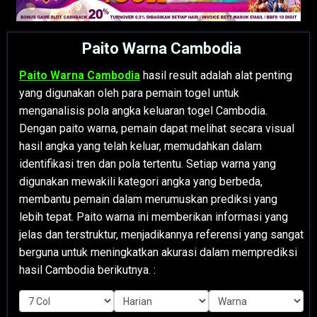
Paito Warna Cambodia
Paito Warna Cambodia
hasil result adalah alat penting
yang digunakan oleh para pemain togel untuk
menganalisis pola angka keluaran togel Cambodia.
Dengan paito warna, pemain dapat melihat secara visual
hasil angka yang telah keluar, memudahkan dalam
identifikasi tren dan pola tertentu. Setiap warna yang
digunakan mewakili kategori angka yang berbeda,
membantu pemain dalam merumuskan prediksi yang
lebih tepat. Paito warna ini memberikan informasi yang
jelas dan terstruktur, menjadikannya referensi yang sangat
berguna untuk meningkatkan akurasi dalam memprediksi
hasil Cambodia berikutnya. :