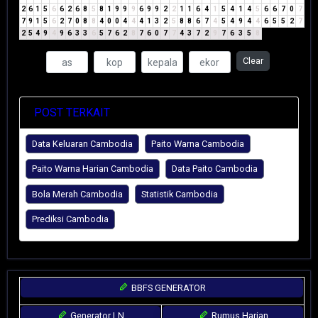
2
6
1
5
6
6
2
6
8
5
8
1
9
9
9
6
9
9
2
2
1
1
6
4
1
5
4
1
4
5
6
6
7
0
7
7
9
1
5
6
2
7
0
8
8
4
0
0
4
4
4
1
3
2
5
8
8
6
7
4
5
4
9
4
4
6
5
5
2
7
2
5
4
9
4
9
6
3
3
6
5
7
6
2
8
7
6
0
7
7
4
3
7
2
9
7
6
3
5
8
Clear
POST TERKAIT
Data Keluaran Cambodia
Paito Warna Cambodia
Paito Warna Harian Cambodia
Data Paito Cambodia
Bola Merah Cambodia
Statistik Cambodia
Prediksi Cambodia
BBFS GENERATOR
Generator LN
Rumus Harian