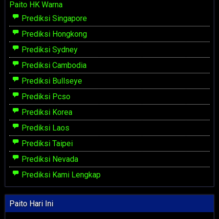
Paito HK Warna
Prediksi Singapore
Prediksi Hongkong
Prediksi Sydney
Prediksi Cambodia
Prediksi Bullseye
Prediksi Pcso
Prediksi Korea
Prediksi Laos
Prediksi Taipei
Prediksi Nevada
Prediksi Kami Lengkap
Paito Hari Ini