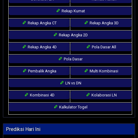
Rekap Kumat
Rekap Angka CT
Rekap Angka 3D
Rekap Angka 2D
Rekap Angka 4D
Pola Dasar All
Pola Dasar
Pembalik Angka
Multi Kombinasi
LN vs DN
Kombinasi 4D
Kolaborasi LN
Kalkulator Togel
Prediksi Hari Ini