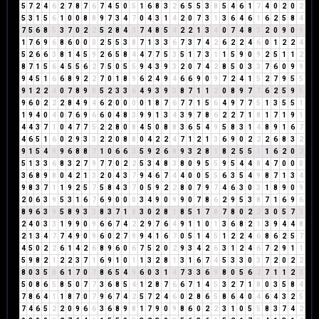
5
7
2
4
6
2
7
8
7
6
7
4
5
0
5
1
6
8
3
2
6
5
5
3
8
5
4
6
1
7
4
0
2
0
2
5
3
1
5
6
1
0
0
8
8
9
7
3
4
7
0
4
3
1
4
2
0
7
3
1
3
6
4
6
1
6
2
5
8
4
7
5
6
8
5
3
7
0
2
2
5
2
8
4
3
7
4
8
5
4
2
2
1
3
4
0
7
4
8
3
2
0
9
0
9
1
7
6
9
6
8
6
0
0
0
2
5
5
3
8
7
1
3
3
6
7
3
7
4
2
6
2
2
4
6
0
1
2
2
4
5
2
6
6
3
8
1
4
5
9
2
6
5
8
4
4
7
7
5
3
5
1
7
3
1
1
5
9
0
9
2
5
1
1
2
8
7
1
5
6
4
5
5
6
2
7
5
0
5
5
9
4
3
9
3
2
0
7
4
2
8
5
0
3
3
7
6
0
9
9
9
4
5
1
6
6
8
9
2
2
7
0
1
8
9
6
2
4
9
4
6
6
9
0
9
7
2
4
1
5
2
7
9
5
5
9
1
2
2
4
0
7
8
9
8
5
2
3
3
6
4
9
3
9
3
8
7
1
1
2
0
8
9
7
7
6
2
5
9
5
9
6
0
2
2
2
8
4
9
4
6
2
0
0
0
0
1
8
7
6
7
7
1
5
6
4
9
7
7
5
1
3
5
5
1
1
9
4
0
4
0
7
6
9
6
6
0
4
8
3
9
9
1
3
4
3
9
7
8
6
2
2
7
1
8
1
7
1
9
1
4
4
3
7
1
0
4
7
7
5
2
2
8
0
8
4
5
0
8
8
3
6
5
4
9
5
8
3
1
4
8
9
1
6
7
4
6
5
1
6
0
2
9
3
3
2
2
0
8
8
0
4
2
2
4
7
1
2
1
3
6
9
0
2
2
2
6
8
3
2
9
1
5
4
9
9
6
8
8
7
1
0
6
6
3
5
9
2
6
8
9
3
2
8
1
8
2
5
5
1
1
6
2
0
2
5
1
3
3
6
8
3
2
7
9
7
7
0
2
2
5
3
4
8
3
8
0
9
5
5
9
5
4
4
8
4
7
0
0
0
3
6
8
9
8
0
4
2
1
3
2
0
4
3
7
9
4
6
7
4
4
0
0
5
5
6
3
5
4
9
8
7
1
3
4
9
8
3
7
1
1
9
2
5
7
5
8
4
3
7
0
5
9
2
2
8
0
7
9
7
4
6
3
0
3
1
8
9
0
9
2
0
6
3
9
5
3
1
6
7
6
9
0
0
0
3
4
9
0
9
9
0
7
8
6
2
9
5
3
8
7
1
6
9
6
8
9
6
3
9
5
8
9
3
3
8
3
7
1
8
3
0
2
8
1
8
5
1
7
8
7
8
0
2
2
3
0
5
7
3
2
4
0
3
3
1
9
9
0
9
6
6
7
4
2
2
9
7
6
4
9
1
1
0
1
3
6
8
2
1
3
9
4
4
8
2
1
3
4
7
7
4
9
0
9
6
0
2
7
9
9
4
1
6
7
0
5
1
4
5
1
2
2
4
6
8
6
2
5
7
4
5
0
2
2
6
1
4
2
6
8
9
6
0
6
7
5
2
0
2
9
3
4
2
6
3
1
2
4
6
7
2
9
1
1
5
9
8
2
1
2
2
3
7
1
6
9
1
0
1
1
3
2
8
1
3
1
6
7
4
5
3
3
0
3
7
2
0
2
2
8
0
3
5
8
6
1
7
0
7
8
6
5
4
9
6
0
3
1
4
7
3
3
6
9
8
0
5
6
2
7
1
1
2
3
5
0
8
6
5
8
5
0
7
7
3
6
8
5
4
1
2
8
7
6
6
7
1
4
5
3
2
7
1
8
0
3
5
8
4
7
8
6
4
1
1
8
7
0
7
9
6
7
4
2
5
7
2
4
6
0
2
8
6
5
8
6
4
0
4
6
4
3
2
5
7
4
6
5
2
2
0
9
6
6
3
6
8
9
8
1
7
9
0
9
8
6
0
2
2
3
1
0
5
5
8
3
7
4
2