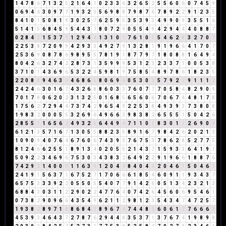
1
4
7
8
6
7
1
3
2
5
2
1
6
4
1
0
2
3
3
6
3
2
6
5
2
5
5
6
0
6
0
7
4
5
9
0
6
9
4
4
3
0
9
7
7
1
9
3
2
5
5
6
9
8
8
7
9
8
7
6
7
8
9
2
2
9
1
2
3
5
8
4
1
0
1
5
0
8
1
9
3
0
2
5
7
6
2
5
9
5
3
5
3
9
3
4
9
9
0
9
3
5
5
1
6
5
1
4
1
5
6
8
4
5
9
5
4
4
3
7
8
0
7
2
9
0
5
5
4
9
4
2
9
4
4
4
0
8
8
7
0
2
8
4
3
1
5
3
7
1
1
2
9
4
4
1
3
1
0
1
7
6
1
0
1
5
4
6
2
8
3
2
7
0
7
2
2
5
3
8
7
2
0
9
9
4
2
9
3
3
4
9
2
7
9
1
3
2
8
1
9
1
9
6
6
4
1
7
0
7
2
5
3
6
9
0
8
7
8
6
9
8
9
5
5
7
8
1
9
1
8
7
7
9
7
1
8
0
8
8
1
6
4
9
4
8
0
4
2
6
3
2
7
4
2
2
8
7
3
1
3
5
9
9
9
5
3
1
2
3
2
3
3
7
1
0
0
5
3
8
3
7
1
0
1
4
3
6
9
6
5
3
2
2
4
5
9
8
1
9
7
5
8
5
4
8
9
7
8
6
1
8
2
3
5
2
2
0
8
8
9
4
6
3
9
4
6
8
6
5
8
0
6
9
6
0
5
3
0
3
5
7
9
2
2
9
1
1
1
2
2
4
2
4
6
3
0
1
6
7
4
3
2
6
8
8
6
0
3
3
7
6
0
7
7
7
0
5
8
4
8
2
9
0
9
7
0
1
7
8
0
6
2
0
2
3
1
3
2
5
0
1
6
8
5
6
5
6
0
6
7
0
6
7
4
4
8
1
7
8
1
7
5
6
2
7
2
9
4
4
7
3
7
4
2
9
6
5
4
9
2
2
5
3
8
4
9
3
9
3
7
3
8
0
8
1
9
8
3
2
0
0
0
5
5
3
2
6
9
6
4
9
6
6
3
9
8
3
8
2
6
5
5
5
1
5
0
4
2
6
2
8
5
5
1
1
6
5
6
2
4
9
3
2
5
6
4
4
9
4
7
1
1
0
1
8
3
0
1
1
2
6
9
0
9
6
1
2
1
3
5
7
1
6
7
1
3
0
5
5
8
8
2
3
5
8
9
1
6
7
9
8
4
2
6
2
0
2
1
3
1
0
9
0
9
4
0
7
6
4
6
7
6
0
6
7
4
3
9
3
7
6
7
5
3
7
8
6
2
8
5
2
7
7
5
8
1
2
4
6
6
2
5
5
1
8
9
1
3
4
0
2
0
5
5
2
1
4
3
7
1
5
9
3
3
6
4
1
9
1
5
0
9
2
2
3
4
6
9
6
7
5
3
0
3
4
3
8
3
2
6
4
9
2
2
9
1
9
6
6
1
8
8
7
6
7
4
2
9
2
1
4
0
0
0
1
1
6
3
9
1
2
0
4
4
8
4
0
4
4
2
0
4
6
1
5
0
4
6
1
2
4
1
9
1
5
6
3
7
1
6
7
5
2
7
1
7
0
6
6
6
1
8
5
4
6
0
9
1
1
9
3
4
3
7
6
5
7
5
3
3
3
9
2
2
0
5
5
0
5
5
4
0
7
7
9
1
4
2
6
0
5
1
3
4
2
3
2
1
3
6
8
8
4
3
0
3
1
1
2
2
9
0
2
2
4
7
7
6
4
0
7
4
2
6
4
5
6
0
6
9
5
4
6
1
0
7
3
8
2
9
0
9
6
6
4
3
5
4
9
6
2
1
1
2
9
8
1
2
3
5
4
3
4
7
4
7
2
5
7
1
9
3
8
2
8
9
7
1
8
8
6
8
4
3
8
9
6
7
4
7
4
4
8
3
6
0
6
1
7
7
6
6
6
3
4
5
3
9
3
4
6
4
3
7
2
7
8
7
6
2
9
4
4
8
3
5
3
7
1
3
7
6
7
4
1
9
8
9
8