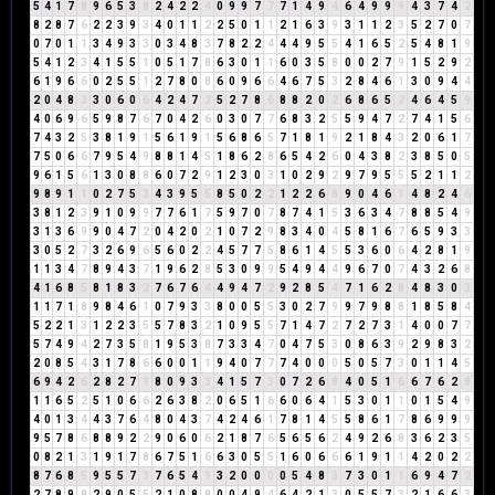
5
4
1
7
8
9
6
5
3
8
2
4
2
2
4
0
9
9
7
7
7
1
4
9
4
6
4
9
9
9
4
3
7
4
2
8
2
8
7
6
2
2
3
9
3
4
0
1
1
2
2
5
0
1
1
2
1
6
3
9
3
1
1
2
3
5
2
7
0
7
0
7
0
1
1
3
4
9
3
3
0
3
4
8
3
7
8
2
2
4
4
4
9
5
5
4
1
6
5
2
5
4
8
1
9
5
4
1
2
3
4
1
5
5
1
0
5
1
7
8
6
3
0
1
1
6
0
3
5
8
0
0
2
7
9
1
5
2
9
2
6
1
9
6
6
0
2
5
5
1
2
7
8
0
8
6
0
9
6
6
4
6
7
5
3
2
8
4
6
1
3
0
9
4
4
2
0
4
8
3
3
0
6
0
6
4
2
4
7
2
5
2
7
8
6
8
8
2
0
2
6
8
6
5
2
4
6
4
5
9
4
0
6
9
6
5
9
8
7
6
7
0
4
2
6
0
3
0
7
7
6
8
3
2
5
5
9
4
7
2
7
4
1
5
6
7
4
3
2
5
3
8
1
9
1
5
6
1
9
1
5
6
8
6
5
7
1
8
1
9
2
1
8
4
3
2
0
6
1
7
7
5
0
6
6
7
9
5
4
9
8
8
1
4
5
1
8
6
2
8
6
5
4
2
6
0
4
3
8
2
3
8
5
0
5
9
6
1
5
6
1
3
0
8
8
6
0
7
2
9
1
2
3
0
3
1
0
2
9
2
9
7
9
5
5
5
2
1
1
2
9
8
9
1
1
0
2
7
5
3
4
3
9
5
5
8
5
0
2
2
1
2
2
6
8
9
0
4
6
1
4
8
2
4
6
3
8
1
2
3
9
1
0
9
9
7
7
6
1
7
5
9
7
0
7
8
7
4
1
5
3
6
3
4
7
8
8
5
4
9
3
1
3
6
9
9
0
4
7
2
0
4
2
0
2
1
0
7
2
9
8
3
4
0
4
5
8
1
6
7
6
5
9
3
3
3
0
5
2
7
3
2
6
9
6
5
6
0
2
2
4
5
7
7
5
8
6
1
4
5
5
3
6
0
6
4
2
8
1
9
1
1
3
4
7
8
9
4
3
7
1
9
6
2
8
5
3
0
9
9
5
4
9
4
4
9
6
7
0
7
4
3
2
6
8
4
1
6
8
5
8
1
8
3
2
7
6
7
6
4
4
9
4
7
2
9
2
8
5
4
7
1
6
2
8
4
8
3
0
3
1
1
7
1
8
9
8
4
6
1
0
7
9
3
3
8
0
0
5
5
3
0
2
7
9
9
7
9
8
8
1
8
5
8
4
5
2
2
1
3
1
2
2
3
5
5
7
8
3
2
1
0
9
5
5
7
1
4
7
2
7
2
7
3
1
4
0
0
7
7
5
7
4
9
4
2
7
3
5
8
1
9
5
3
8
7
3
3
4
7
0
4
7
5
3
0
8
6
3
9
2
9
8
3
2
2
0
8
5
4
3
1
7
8
6
6
0
0
1
1
9
4
0
7
7
7
4
0
0
0
5
0
5
7
3
0
1
1
4
5
6
9
4
2
6
2
8
2
7
9
8
0
9
3
3
4
1
5
7
3
0
7
2
6
8
4
0
5
1
6
6
7
6
2
8
1
1
6
5
2
5
1
0
6
6
2
6
3
8
2
0
6
5
1
6
6
0
6
4
1
5
3
0
1
1
0
1
5
4
9
4
0
1
3
4
4
3
7
6
4
8
0
4
3
7
4
2
4
6
1
7
8
1
4
5
5
8
6
1
7
8
6
9
9
9
9
5
7
8
6
8
8
9
2
2
9
0
6
0
6
2
1
8
7
6
5
6
5
6
2
4
9
2
6
8
3
6
2
3
5
0
8
2
1
3
1
9
1
7
8
6
7
5
1
6
6
3
0
5
5
1
6
0
6
6
6
1
9
1
1
4
2
0
2
2
8
7
6
8
5
9
5
5
7
3
7
6
5
4
9
3
2
0
0
0
0
5
4
8
3
7
3
0
1
1
6
9
4
7
2
2
7
8
9
8
2
9
0
5
5
2
1
0
8
8
0
0
4
9
4
6
4
2
1
3
0
5
5
7
3
2
1
6
6
3