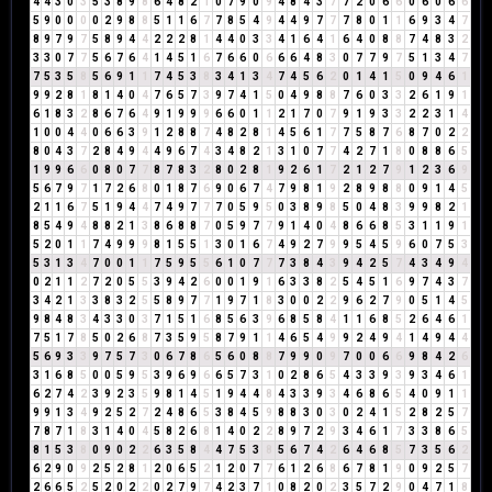
4
4
3
0
3
5
3
8
9
8
6
4
8
2
1
0
7
9
0
9
4
8
4
3
7
7
2
0
6
6
0
6
0
6
6
5
9
0
0
0
0
2
9
8
8
5
1
1
6
7
7
8
5
4
9
4
4
9
7
7
7
8
0
1
1
6
9
3
4
7
8
9
7
9
7
5
8
9
4
4
2
2
2
8
1
4
4
0
3
3
4
1
6
4
1
6
4
0
8
8
7
4
8
3
2
3
3
0
7
7
5
6
7
6
4
1
4
5
1
6
7
6
6
0
6
6
6
4
8
3
0
7
7
9
7
5
1
3
4
7
7
5
3
5
8
5
6
9
1
1
7
4
5
3
8
3
4
1
3
4
7
4
5
6
2
0
1
4
1
5
0
9
4
6
1
9
9
2
8
1
8
1
4
0
4
7
6
5
7
3
9
7
4
1
5
0
4
9
8
8
7
6
0
3
3
2
6
1
9
1
6
1
8
3
2
8
6
7
6
4
9
1
9
9
9
6
6
0
1
1
2
1
7
0
7
9
1
9
3
3
2
2
3
1
4
1
0
0
4
4
0
6
6
3
9
1
2
8
8
7
4
8
2
8
1
4
5
6
1
7
7
5
8
7
6
8
7
0
2
2
8
0
4
3
7
2
8
4
9
4
4
9
6
7
4
3
4
8
2
1
3
1
0
7
7
4
2
7
1
8
0
8
8
6
5
1
9
9
6
6
0
8
0
7
7
8
7
8
3
2
8
0
2
8
1
9
2
6
1
7
2
1
2
7
9
1
2
3
6
9
5
6
7
9
7
1
7
2
6
8
0
1
8
7
6
9
0
6
7
4
7
9
8
1
9
2
8
9
8
8
0
9
1
4
5
2
1
1
6
7
5
1
9
4
4
7
4
9
7
7
7
0
5
9
5
0
3
8
9
8
5
0
4
8
3
9
9
8
2
1
8
5
4
9
4
8
8
2
1
3
8
6
8
8
7
0
5
9
7
7
9
1
4
0
4
8
6
6
8
5
3
1
1
9
1
5
2
0
1
1
7
4
9
9
9
8
1
5
5
1
3
0
1
6
7
4
9
2
7
9
9
5
4
5
9
6
0
7
5
3
5
3
1
3
4
7
0
0
1
1
7
5
9
5
5
6
1
0
7
7
7
3
8
4
3
9
4
2
5
7
4
3
4
9
4
0
2
1
1
2
7
2
0
5
5
3
9
4
2
6
0
0
1
9
1
6
3
3
8
2
5
4
5
1
6
9
7
4
3
7
3
4
2
1
3
3
8
3
2
5
5
8
9
7
7
1
9
7
1
8
3
0
0
2
2
9
6
2
7
9
0
5
1
4
5
9
8
4
8
3
4
3
3
0
3
7
1
5
1
6
8
5
6
3
9
6
8
5
8
4
1
1
6
8
5
2
6
4
6
1
7
5
1
7
8
5
0
2
6
8
7
3
5
9
5
8
7
9
1
1
4
6
5
4
9
9
2
4
9
4
1
4
9
4
4
5
6
9
3
3
9
7
5
7
3
0
6
7
8
6
5
6
0
8
8
7
9
9
0
9
7
0
0
6
6
9
8
4
2
6
3
1
6
8
5
0
0
5
9
5
3
9
6
9
6
6
5
7
3
1
0
2
8
6
5
4
3
3
9
3
9
3
4
6
1
6
2
7
4
2
3
9
2
3
5
9
8
1
4
5
1
9
4
4
8
4
3
3
9
3
4
6
8
6
5
4
0
9
1
1
9
9
1
3
4
9
2
5
2
7
2
4
8
6
5
3
8
4
5
9
8
8
3
0
3
0
2
4
1
5
2
8
2
5
7
7
8
7
1
8
3
1
4
0
4
5
8
2
6
8
1
4
0
2
2
8
9
7
2
9
3
4
6
1
7
3
3
8
6
5
8
1
5
3
8
0
9
0
2
2
6
3
5
8
4
4
7
5
3
8
5
6
7
4
2
6
4
6
8
5
7
3
5
6
2
6
2
9
0
9
2
5
2
8
1
2
0
6
5
2
1
2
0
7
7
6
1
2
6
8
6
7
8
1
9
0
9
2
5
7
2
6
6
5
2
5
2
0
2
2
0
2
7
9
7
4
2
3
7
1
0
8
2
0
2
3
5
7
2
9
0
4
7
1
8