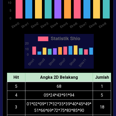
Hit
Angka 2D Belakang
Jumlah
5
68
1
4
05*24*43*91*94
5
01*02*09*17*32*35*39*40*45*49*
3
18
51*66*69*72*75*83*85*90