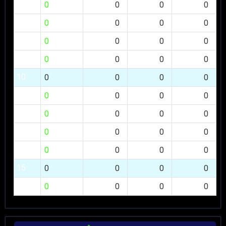
6
7
8
9
10
11
12
13
14
15
16