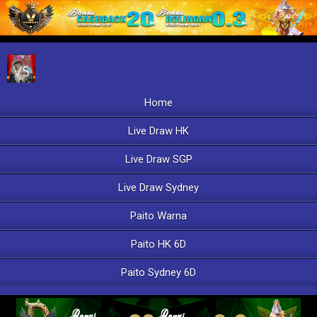
Home
Live Draw HK
Live Draw SGP
Live Draw Sydney
Paito Warna
Paito HK 6D
Paito Sydney 6D