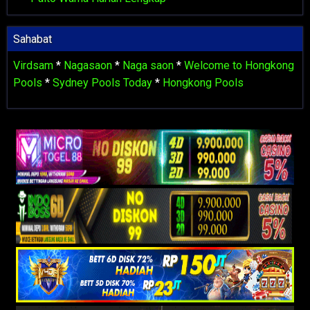
Sahabat
Virdsam
*
Nagasaon
*
Naga saon
*
Welcome to Hongkong
Pools
*
Sydney Pools Today
*
Hongkong Pools