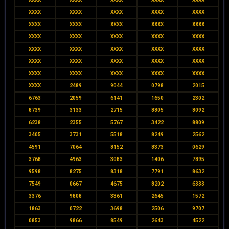
XXXX
XXXX
XXXX
XXXX
XXXX
XXXX
XXXX
XXXX
XXXX
XXXX
XXXX
XXXX
XXXX
XXXX
XXXX
XXXX
XXXX
XXXX
XXXX
XXXX
XXXX
XXXX
XXXX
XXXX
XXXX
XXXX
XXXX
XXXX
XXXX
XXXX
XXXX
2489
9044
0798
2015
6763
2059
6141
1650
2302
8739
3133
2715
8805
8092
6238
2355
5767
3422
8809
3405
3731
5518
8249
2562
4591
7064
8152
8373
0629
3768
4963
3083
1406
7895
9598
8275
8318
7791
8632
7549
0667
4675
8202
6333
3376
9808
3361
2645
1572
1863
0722
3698
2506
9707
0853
9866
8549
2643
4522