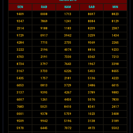
SEN
RAB
KAM
SAB
MIN
9409
0008
1713
8697
8823
9347
7869
1241
8084
8129
2314
9188
1183
8239
2387
9729
0917
3942
3239
1434
4284
7715
2735
9569
2265
3222
2196
4074
8816
9233
4703
2191
7330
0363
7213
8734
3797
7643
1967
3398
3167
3733
6226
5453
8655
5435
1757
2181
5136
4223
6053
0813
3729
3486
6015
3137
9395
4267
3789
9883
6007
1261
4450
5076
7830
7683
5021
8410
8341
2417
0001
9378
5759
1023
3408
9509
9942
5196
3138
3189
5970
6445
7072
4973
5502