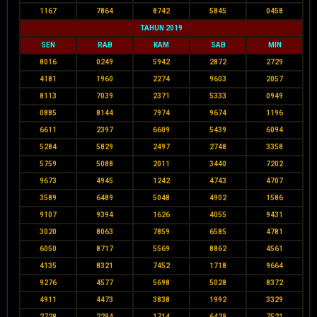
1167
7864
8742
5845
0458
TAHUN 2019
SEN
RAB
KAM
SAB
MIN
8016
0249
5942
2872
2729
4181
1960
2274
9603
2057
8113
7039
2371
5333
0949
0885
8144
7974
9674
1196
6611
2397
6609
5439
6094
5284
5829
2497
2748
3358
5759
5088
2011
3440
7202
9673
4945
1242
4743
4707
3589
6489
5048
4902
1586
9107
9394
1626
4055
9431
3020
8063
7859
6585
4781
6050
8717
5569
8862
4561
4135
8321
7452
1718
9664
9276
4577
5698
5028
8372
4911
4473
3838
1992
3329
2728
2294
1714
6429
7521