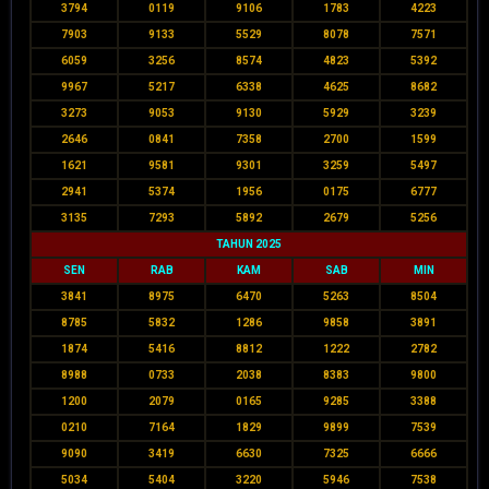
3794
0119
9106
1783
4223
7903
9133
5529
8078
7571
6059
3256
8574
4823
5392
9967
5217
6338
4625
8682
3273
9053
9130
5929
3239
2646
0841
7358
2700
1599
1621
9581
9301
3259
5497
2941
5374
1956
0175
6777
3135
7293
5892
2679
5256
TAHUN 2025
SEN
RAB
KAM
SAB
MIN
3841
8975
6470
5263
8504
8785
5832
1286
9858
3891
1874
5416
8812
1222
2782
8988
0733
2038
8383
9800
1200
2079
0165
9285
3388
0210
7164
1829
9899
7539
9090
3419
6630
7325
6666
5034
5404
3220
5946
7538