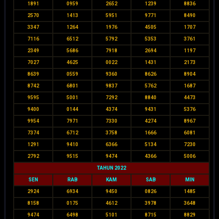
1891
0959
2652
1239
8836
2570
1413
5951
9771
8490
3347
1264
1976
4505
1707
7116
6512
5792
5353
3761
2349
5686
7918
2694
1197
7027
4625
0022
1431
2173
8639
0559
9360
8626
8904
8742
6801
9837
5762
1687
9595
5001
7292
8840
4473
9400
0144
4374
9431
5376
9954
7971
7330
4274
8967
7374
6712
3758
1666
6081
1291
9410
6366
5134
7230
2792
9515
9474
4366
5006
TAHUN 2022
SEN
RAB
KAM
SAB
MIN
2924
6934
9450
0826
1485
8158
0175
4612
3978
3648
9474
6498
5101
8715
8829