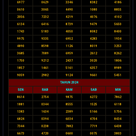
6977
0629
3346
8382
4186
0610
3065
4490
1080
8855
2056
7232
4219
4076
4102
6134
6416
8739
9479
5650
1743
5183
4050
8082
8400
9975
9335
6952
4283
1934
4890
8598
1126
8019
3253
3685
7089
6959
2612
8262
1750
9212
2437
3020
1806
1857
1461
5161
6357
8989
9059
2982
9124
9661
5451
TAHUN 2024
SEN
RAB
KAM
SAB
MIN
8614
2754
9875
6272
7862
1881
0344
8555
1525
6118
1383
1634
2389
5166
5756
6824
0394
6034
4704
8434
7344
0238
7882
7719
6438
6673
4720
0600
0075
3803