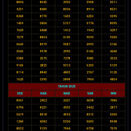
8896
8045
2950
3908
0511
4231
8680
8036
8914
8531
8260
8770
1633
6253
5595
1459
5806
5157
0776
8095
7629
6468
1412
1942
4297
7079
8834
6149
9599
9300
0643
8979
9587
6993
3165
3565
9978
2990
5165
4640
3380
2575
7278
4385
2322
9165
2823
9312
5233
5139
8114
8840
4803
2767
9120
1625
3395
3898
7904
4854
TAHUN 2023
SEN
RAB
KAM
SAB
MIN
8361
2452
2421
6038
7086
6796
8221
4933
3442
2877
5619
8018
4592
8315
0300
1260
6582
5336
0693
8948
8032
9139
7964
6738
7070