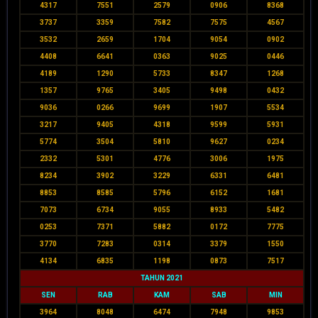
4317
7551
2579
0906
8368
3737
3359
7582
7575
4567
3532
2659
1704
9054
0902
4408
6641
0363
9025
0446
4189
1290
5733
8347
1268
1357
9765
3405
9498
0432
9036
0266
9699
1907
5534
3217
9405
4318
9599
5931
5774
3504
5810
9627
0234
2332
5301
4776
3006
1975
8234
3902
3229
6331
6481
8853
8585
5796
6152
1681
7073
6734
9055
8933
5482
0253
7371
5882
0172
7775
3770
7283
0314
3379
1550
4134
6835
1198
0873
7517
TAHUN 2021
SEN
RAB
KAM
SAB
MIN
3964
8048
6474
7948
9853