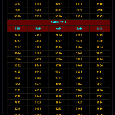
6003
8759
8247
8013
4910
1695
9503
3331
7073
2238
5906
2238
5906
0797
1575
TAHUN 2018
SEN
RAB
KAM
SAB
MIN
8013
7497
9542
0709
9756
8797
7343
8797
4573
7460
7117
5100
8944
8662
9864
9604
0680
5116
3849
3889
1206
4522
1206
2195
2984
3042
8549
8788
0969
6006
0123
6044
5021
0233
8481
2550
3265
9774
7504
5773
1250
8576
4215
1065
2821
7599
4111
9992
1363
2086
9240
8041
9828
0477
0771
7943
0121
2814
1924
3589
2219
9031
6253
0461
4810
6415
9669
2946
7959
9129