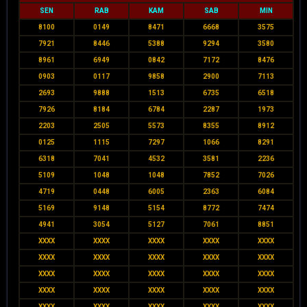
SEN
RAB
KAM
SAB
MIN
8100
0149
8471
6668
3575
7921
8446
5388
9294
3580
8961
6949
0842
7172
8476
0903
0117
9858
2900
7113
2693
9888
1513
6735
6518
7926
8184
6784
2287
1973
2203
2505
5573
8355
8912
0125
1115
7297
1066
8291
6318
7041
4532
3581
2236
5109
1048
1048
7852
7026
4719
0448
6005
2363
6084
5169
9148
5154
8772
7474
4941
3054
5127
7061
8851
XXXX
XXXX
XXXX
XXXX
XXXX
XXXX
XXXX
XXXX
XXXX
XXXX
XXXX
XXXX
XXXX
XXXX
XXXX
XXXX
XXXX
XXXX
XXXX
XXXX
XXXX
XXXX
XXXX
XXXX
XXXX