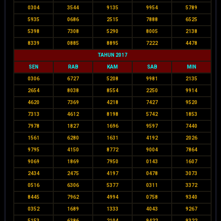
0304
3544
9135
9954
5789
5935
0686
2515
7888
6525
5398
7308
5290
8005
2138
8339
0885
8895
7222
4478
TAHUN 2017
SEN
RAB
KAM
SAB
MIN
0306
6727
5208
9981
2135
2654
8038
8554
2250
9914
4620
7369
4218
7427
9520
7313
4612
8198
5742
1853
7978
1827
1696
9597
7440
1561
6280
1631
4192
2026
9795
4150
8772
9004
7864
9069
1869
7950
0143
1607
2434
2475
4197
0478
3073
0516
6306
5377
0311
3372
8445
7962
4994
0758
9340
0352
1689
1333
4043
9267
5153
6386
2104
9422
9322