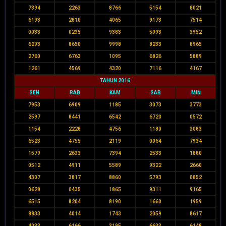
7394
2263
8766
5154
8021
6193
2810
4065
9173
7514
0033
0235
9383
5093
3952
6293
8650
9998
8233
8965
2760
6763
1095
6826
5889
1261
4569
4320
7116
4167
TAHUN 2016
SEN
RAB
KAM
SAB
MIN
7953
6909
1185
3073
3773
2597
8441
6542
6720
0572
1154
2228
4756
1180
3083
6523
4755
2119
0064
7934
1579
2633
7394
2533
1880
0512
4911
5589
9322
2660
4307
3817
8860
5793
0852
0628
0435
1865
9311
9165
6515
8204
8190
1660
1959
8833
4014
1743
2059
8617
4033
6166
3195
6633
6148