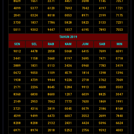
8639
1651
3371
4451
3698
1145
7357
4099
5377
6120
7692
7042
4197
1721
2041
0324
8018
0053
8971
2199
7175
3730
1837
7786
5828
5823
3133
7231
5011
9302
9447
1037
6195
7893
7553
TAHUN 2019
SEN
SEL
RAB
KAM
JUM
SAB
MIN
9012
4478
2058
5068
6415
7699
6591
3441
1158
3660
0197
3695
7471
0718
3889
1831
0113
3436
0960
7783
3419
0672
9050
1109
4579
1814
1398
1396
1938
4739
9944
9226
2718
3762
7069
2171
2236
8645
5284
9913
4608
0503
8360
6830
8600
1207
6039
8825
3047
2149
2953
7062
7773
7630
1869
1991
3721
4316
3819
0045
0079
2186
8168
4599
9499
6473
6007
3552
2699
7840
8208
8208
2132
2431
4424
5096
6624
6971
8974
2018
5252
2756
9592
4003