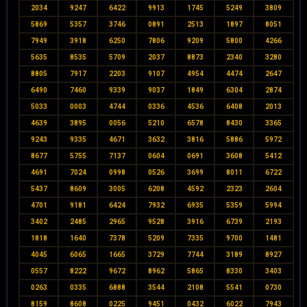
2034
9247
6422
9913
1745
5249
3809
5869
5357
3746
0891
2513
1897
8051
7949
3918
6250
7806
9209
5800
4266
5635
8535
5709
2037
8873
2340
3280
8805
7917
2203
9107
4954
4474
2647
6490
7460
9339
9037
1849
6304
2874
5033
0003
4744
0336
4536
6408
2013
4639
3895
0056
5210
6578
8430
3365
9243
9335
4671
3632
3816
5886
5972
8677
5755
7137
0604
0691
3608
5412
4691
7024
0998
0526
3699
8011
6722
5437
8609
3005
6208
4592
2323
2604
4701
9181
6424
7932
6935
5359
5994
3402
2485
2965
9528
3916
6739
2193
1818
1640
7378
5209
7335
9700
1481
4045
6065
1665
3729
7744
3189
8927
0557
8222
9672
8962
5865
8330
3403
0263
0335
6888
3544
2108
5541
0730
8159
8608
0225
9451
0432
6022
7943