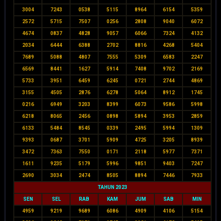
3004
7243
0538
5115
8964
6154
5359
2572
5715
7507
0256
2808
9040
6072
4674
0837
4828
9057
6066
7324
4132
2034
6444
6388
2702
8816
4268
5404
7689
5088
4807
7555
5309
6583
2247
6569
8441
1627
5914
7408
9702
2169
5733
3951
6459
6245
0721
2744
4869
3155
4505
2876
6278
5064
8912
1745
0216
6949
3203
8399
6073
9586
5998
6218
8065
2456
0898
5894
3953
2859
6133
5484
8545
0339
2495
5994
1309
9393
0687
3701
5909
4725
3205
8939
3472
7363
7550
0171
2118
5977
7371
1611
9235
5179
5996
9851
9403
7247
2690
3034
2474
8505
8894
7446
7933
TAHUN 2023
SEN
SEL
RAB
KAM
JUM
SAB
MIN
4959
9219
9689
6086
4909
4106
5154