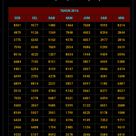
TAHUN 2016
SEN
SEL
RAB
KAM
JUM
SAB
MIN
8301
9577
1485
1464
7638
9393
8214
4875
9126
1369
7848
4402
8294
2844
3775
6343
0163
9370
4057
2977
2816
7590
6345
7609
2554
9086
5290
3619
8516
4323
1207
8034
1944
9409
3096
6684
7105
8151
9566
3857
6909
5288
9451
6294
4159
8147
3007
0846
0474
6099
2755
4278
5803
3945
4381
1698
6839
8814
2321
3857
0597
1185
6487
3515
1039
4784
9742
3661
8271
8537
7035
6778
0687
0621
6401
6494
8063
3600
2067
9685
5399
3122
6551
2688
8349
5007
2901
1790
6525
0178
1088
6424
2544
7402
4196
9149
7252
9711
2466
6408
1794
3485
1136
4959
9619
9330
5107
8692
3078
2646
3684
6410