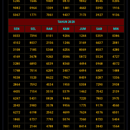
5245
1646
9469
0873
9842
8546
0206
9082
0964
1309
1481
4663
5093
1916
5067
1771
7061
9437
7173
3927
9136
TAHUN 2020
SEN
SEL
RAB
KAM
JUM
SAB
MIN
0033
7394
0101
9206
1244
5359
0386
4102
8037
2156
1246
3169
6637
2081
3108
7185
5368
6256
8069
8507
4280
4169
3678
9263
0586
5872
5524
4727
3280
6893
6539
8360
4494
0968
4072
1748
7014
6209
3407
6494
4439
1488
9538
1520
8622
7967
8459
0287
1336
2864
7592
4534
1950
5358
7290
3938
4435
7154
3510
5379
1462
7542
2139
6247
5431
0828
9446
7220
7803
3975
2043
3983
3578
9956
1775
9179
4560
6272
6198
2562
4699
7624
4376
6501
1865
0737
7793
5074
7360
8733
5404
5002
2144
4788
7881
8414
3843
1564