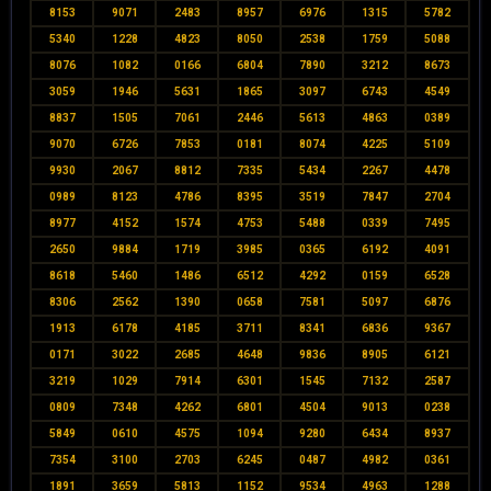
8153
9071
2483
8957
6976
1315
5782
5340
1228
4823
8050
2538
1759
5088
8076
1082
0166
6804
7890
3212
8673
3059
1946
5631
1865
3097
6743
4549
8837
1505
7061
2446
5613
4863
0389
9070
6726
7853
0181
8074
4225
5109
9930
2067
8812
7335
5434
2267
4478
0989
8123
4786
8395
3519
7847
2704
8977
4152
1574
4753
5488
0339
7495
2650
9884
1719
3985
0365
6192
4091
8618
5460
1486
6512
4292
0159
6528
8306
2562
1390
0658
7581
5097
6876
1913
6178
4185
3711
8341
6836
9367
0171
3022
2685
4648
9836
8905
6121
3219
1029
7914
6301
1545
7132
2587
0809
7348
4262
6801
4504
9013
0238
5849
0610
4575
1094
9280
6434
8937
7354
3100
2703
6245
0487
4982
0361
1891
3659
5813
1152
9534
4963
1288