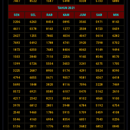
7407
8522
1587
5498
0338
5733
6880
TAHUN 2021
SEN
SEL
RAB
KAM
JUM
SAB
MIN
3206
6263
8454
0895
3565
5971
8143
4611
0378
8163
1277
2508
8723
0659
2427
1255
7865
4034
4047
0614
6282
7693
0492
1788
4741
3920
7398
0702
1873
6350
7683
8404
8063
9149
9494
1503
3840
7110
2256
9165
8546
8570
1399
0726
5504
3653
3241
6375
1705
3225
2687
8950
0174
4291
5024
8390
4794
6055
0671
9057
9581
4367
6418
5690
1848
3820
8116
7096
3228
7469
0572
6921
0580
6107
0470
5162
2610
4217
2342
8213
0544
8102
4065
9100
3970
6812
2801
3948
6784
5192
6754
2540
9460
1786
5915
5709
0459
4108
5546
4163
6904
8354
6051
7043
0236
5136
2811
1776
4155
3682
6852
0845