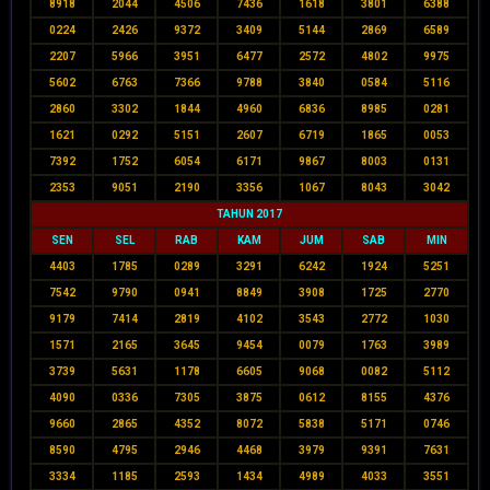
8918
2044
4506
7436
1618
3801
6388
0224
2426
9372
3409
5144
2869
6589
2207
5966
3951
6477
2572
4802
9975
5602
6763
7366
9788
3840
0584
5116
2860
3302
1844
4960
6836
8985
0281
1621
0292
5151
2607
6719
1865
0053
7392
1752
6054
6171
9867
8003
0131
2353
9051
2190
3356
1067
8043
3042
TAHUN 2017
SEN
SEL
RAB
KAM
JUM
SAB
MIN
4403
1785
0289
3291
6242
1924
5251
7542
9790
0941
8849
3908
1725
2770
9179
7414
2819
4102
3543
2772
1030
1571
2165
3645
9454
0079
1763
3989
3739
5631
1178
6605
9068
0082
5112
4090
0336
7305
3875
0612
8155
4376
9660
2865
4352
8072
5838
5171
0746
8590
4795
2946
4468
3979
9391
7631
3334
1185
2593
1434
4989
4033
3551