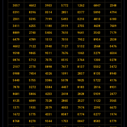
3057
4602
3903
5772
1262
6847
2348
0391
8396
0514
2851
0377
5890
4794
2301
5595
7199
5493
0210
4810
6180
3411
6255
1180
3919
2755
4638
7609
8889
2740
5406
7610
9641
3543
7179
6479
4789
1513
7010
7952
8954
2538
4602
7122
3940
7127
5132
2568
0476
9598
9865
9511
7676
1063
3279
6504
0874
5712
7075
0515
3764
1300
0278
2107
2770
0898
7617
8137
5502
3472
0988
7454
4326
1091
2837
8135
8940
5440
5755
3386
5078
9825
5722
4176
7870
3272
5584
4407
8183
2016
8931
8681
5806
4233
2418
2828
5939
2477
4125
6089
7328
2865
2527
1122
3565
1371
1935
2079
4003
7974
2395
6673
1672
5775
4331
8587
0774
0277
1974
8768
8270
9344
1753
0847
8583
0779