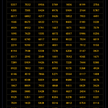
5337
7532
0956
3769
1836
8199
2756
9205
7305
0424
8976
5909
2164
5787
6517
6882
4217
0626
5852
7953
4491
1565
8673
6022
9772
8655
3183
3220
4939
8932
3791
1607
1871
9033
7379
1095
7623
1335
6072
6507
5986
0236
4553
6743
6017
8053
8022
7534
6019
2219
9390
0057
4001
9919
7912
9150
8194
7948
5338
7278
6258
3147
3821
0317
2395
2349
1001
7592
9365
1671
7289
5959
9426
8795
7220
7444
5380
0922
7892
7231
6953
9373
3268
4924
6146
4510
7866
5271
5564
0117
1408
5572
8348
5059
6368
8688
7294
6576
1867
8809
7932
4868
9411
0829
3624
2606
3885
5428
7501
4637
2434
1754
9929
5251
4097
8256
0278
6434
0221
7559
1823
5828
5516
4812
0754
0114