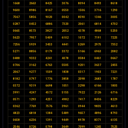
1668
2663
8425
3076
8094
8493
8618
9600
8986
8167
0550
1506
3716
1290
7567
5856
9020
0042
8590
1346
3005
0287
0452
6886
7320
2061
6814
4702
0665
8573
3827
2052
4378
4868
5250
5623
7957
5409
6102
1072
7191
7225
7256
5939
3453
4441
5269
2975
7352
5271
8856
0179
3372
5166
6963
2082
0488
9332
4241
4078
0584
0461
0667
0706
3162
6763
5505
9201
3637
2455
2067
9277
1509
1838
0317
1903
7221
8182
0797
1776
3858
2098
2683
1787
0372
9319
6698
1051
3298
6166
1805
3991
4247
4572
5155
7922
2126
6716
0571
1293
4251
4982
7417
8436
8229
0362
7769
7576
3961
0944
9835
4613
4823
6818
1384
5489
9657
4896
8793
0658
6236
1391
9449
8978
8371
6135
2546
0726
0798
3649
7099
1245
7525