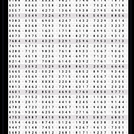
0
1
8
8
7
X
X
X
X
X
X
X
X
X
X
9
6
2
1
3
5
7
4
6
1
4
1
1
4
5
1
8
7
5
3
6
3
3
9
3
8
0
6
0
6
3
1
5
8
4
2
3
8
4
3
0
2
9
9
9
7
0
2
4
6
5
7
1
8
9
3
5
5
7
3
9
4
8
3
2
4
2
7
2
9
1
3
6
4
1
5
9
3
8
2
2
7
9
5
5
6
9
0
6
6
0
3
1
1
2
3
0
4
9
4
7
3
2
6
8
4
7
7
1
8
1
8
6
4
1
5
4
9
0
9
8
8
5
6
2
9
3
8
3
2
0
1
5
5
1
6
9
0
3
3
4
2
4
7
2
1
4
3
2
5
7
2
2
9
2
3
4
1
4
5
3
6
4
6
1
8
3
6
8
5
7
5
9
3
3
7
0
3
5
8
4
6
2
6
8
0
0
0
2
2
3
2
3
7
1
0
9
9
6
6
8
0
9
5
5
1
6
3
1
4
1
7
1
8
9
6
1
1
8
9
4
9
9
5
5
1
5
2
8
1
4
0
7
3
1
3
9
7
5
3
1
8
4
3
7
0
3
9
8
8
8
2
7
2
9
8
0
2
2
4
9
3
1
2
3
7
6
8
4
3
9
4
1
3
4
4
3
2
9
2
3
2
9
1
1
2
5
9
6
6
7
9
5
3
8
8
7
1
3
4
7
6
1
9
1
6
7
1
0
1
6
1
0
2
2
9
4
3
2
5
6
3
4
2
6
2
0
3
2
5
9
1
2
0
2
6
2
8
0
8
7
1
2
1
3
9
8
3
5
8
7
6
1
8
9
8
9
3
3
6
1
5
6
7
4
9
0
6
1
7
0
4
5
6
2
4
5
1
8
9
2
2
3
6
9
1
2
9
4
4
6
9
7
0
7
7
1
2
2
4
1
0
2
5
7
8
2
1
4
5
5
2
0
7
7
7
0
8
2
1
6
1
4
0
4
8
3
9
2
2
7
7
6
1
7
1
2
9
4
4
3
5
8
0
8
3
0
9
2
2
1
5
2
9
2
5
4
3
8
2
8
6
1
3
4
2
0
4
3
7
6
6
4
6
1
5
6
6
5
2
4
5
6
2
8
0
0
2
8
1
1
3
2
5
7
6
8
5
2
7
8
9
7
0
7
9
3
4
6
1
2
0
3
5
8
4
5
6
9
6
4
0
7
5
3
3
7
1
5
6
4
1
6
8
5
4
5
6
7
4
5
6
0
4
4
4
1
9
0
9
9
7
8
4
3
X
X
X
X
X
2
2
0
8
8
5
4
0
2
2
9
0
6
3
9
2
3
0
5
5
9
8
1
3
4
8
4
6
2
8
1
5
4
2
6
7
2
9
8
8
6
3
1
7
8
8
6
3
4
7
2
0
2
0
2
4
6
0
1
1
7
2
8
2
1
8
5
0
1
1
4
6
9
0
9
5
7
6
0
6
4
8
5
0
5
9
7
7
1
8
0
3
7
3
1
9
1
5
2
7
3
5
0
9
9
0
4
9
6
6
2
5
3
8
2
1
1
0
8
8
6
1
7
0
7
2
5
9
8
8
2
0
1
7
8
0
4
6
3
9
4
4
1
0
1
8
2
4
5
9
4
1
6
3
9
9
1
4
4
8
6
7
8
2
1
4
7
2
3
5
2
2
1
7
8
6
8
5
7
3
9
1
5
8
4
9
4
3
8
2
6
2
8
4
3
8
1
3
6
9
9
3
0
8
8
6
2
5
4
9
4
3
4
9
4
2
7
1
6
7
3
5
6
1
7
1
5
0
7
7
4
7
5
3
8
6
9
8
7
6
8
4
1
0
1
9
6
9
3
3
7
4
0
1
1
5
8
3
7
1
6
8
0
1
1
1
5
9
4
4
4
6
2
6
8
8
7
4
0
4
5
1
2
6
8
1
9
2
8
1
4
0
3
8
2
2
4
3
0
3
9
4
4
7
2
5
1
4
8
3
7
4
5
1
6
8
6
0
2
2
9
2
6
7
4
9
6
1
3
4
7
3
0
1
1
5
6
8
3
2
0
9
2
6
8
6
8
1
2
3
2
6
8
1
9
8
1
7
1
8
9
2
3
7
1
5
8
9
0
9