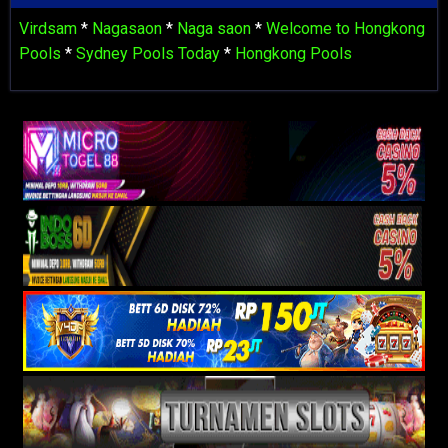
Virdsam
*
Nagasaon
*
Naga saon
*
Welcome to Hongkong
Pools
*
Sydney Pools Today
*
Hongkong Pools