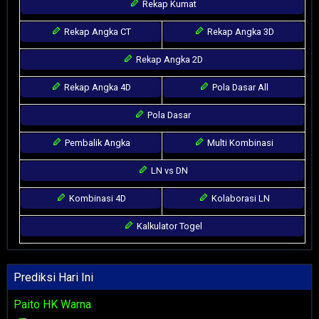
Rekap Kumat
Rekap Angka CT
Rekap Angka 3D
Rekap Angka 2D
Rekap Angka 4D
Pola Dasar All
Pola Dasar
Pembalik Angka
Multi Kombinasi
LN vs DN
Kombinasi 4D
Kolaborasi LN
Kalkulator Togel
Prediksi Hari Ini
Paito HK Warna