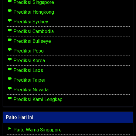
Prediksi Singapore
Prediksi Hongkong
Prediksi Sydney
Prediksi Cambodia
Prediksi Bullseye
Prediksi Pcso
Prediksi Korea
Prediksi Laos
Prediksi Taipei
Prediksi Nevada
Prediksi Kami Lengkap
Paito Hari Ini
Paito Warna Singapore