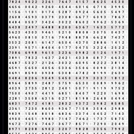
7
8
2
4
6
9
0
2
2
4
2
2
6
1
7
7
6
4
7
2
4
1
5
7
3
8
6
2
5
7
4
5
3
0
3
6
6
5
6
2
0
0
4
2
6
9
2
6
0
6
4
5
4
4
8
6
0
1
6
7
6
7
1
6
7
3
9
9
5
5
1
1
5
6
2
1
1
0
1
1
0
1
7
4
2
5
2
8
7
6
0
9
2
4
6
5
6
0
5
5
5
4
9
7
7
2
6
0
8
8
4
5
9
3
3
0
3
7
9
7
2
3
0
8
8
6
6
7
7
5
6
0
9
3
3
7
8
6
7
4
8
4
8
4
3
0
5
0
7
7
3
4
2
4
6
3
0
2
2
4
8
6
0
2
2
9
9
6
2
8
5
3
6
9
6
6
4
3
8
2
2
4
9
7
7
6
4
8
8
7
8
2
0
0
0
6
3
6
7
4
1
6
3
3
6
5
7
7
2
9
5
6
2
3
5
4
3
0
3
3
9
4
6
1
7
5
2
1
0
1
8
8
0
8
8
3
0
7
5
3
0
4
3
7
1
4
9
6
0
6
0
8
1
0
1
0
7
1
6
7
7
9
4
8
3
8
8
7
8
6
6
6
2
8
1
7
4
3
7
1
3
5
3
2
5
2
0
8
1
9
6
1
4
7
2
6
5
0
4
4
4
3
7
0
7
2
8
8
6
5
1
4
1
2
3
2
3
9
1
1
9
5
7
1
8
8
4
0
4
4
0
1
7
7
5
0
4
7
5
3
3
2
2
4
6
2
5
2
2
4
7
0
8
6
5
6
9
9
8
8
9
6
1
0
1
3
2
3
6
9
0
9
8
2
1
0
1
2
6
8
1
9
7
1
8
3
8
9
1
1
7
8
3
2
5
1
6
3
7
1
2
4
2
1
3
4
3
3
8
2
0
8
7
7
5
6
6
3
2
5
4
6
8
7
6
5
3
2
7
9
2
1
2
6
8
3
0
3
2
5
6
0
9
5
5
8
2
2
2
4
3
8
1
4
5
6
5
9
1
1
5
6
5
0
5
4
0
5
6
2
5
3
3
6
9
3
5
0
6
6
0
0
9
0
9
2
1
3
8
2
0
6
9
1
1
8
5
9
0
9
0
9
3
8
2
5
3
0
8
8
4
7
8
2
1
8
1
9
9
9
2
6
3
0
3
0
4
8
4
3
8
2
0
6
6
9
0
4
9
4
5
4
5
0
5
0
4
7
9
7
3
3
3
7
1
1
8
1
2
3
8
9
6
4
1
5
8
9
9
9
2
4
8
7
6
5
7
5
9
5
6
5
3
0
3
0
0
8
9
8
9
9
6
2
8
4
0
3
9
3
2
7
3
5
8
2
8
1
2
3
2
4
0
1
1
5
0
7
1
8
9
1
1
9
1
9
7
5
2
7
7
5
0
0
0
4
9
0
7
7
4
4
1
9
1
6
8
5
1
6
8
4
0
7
7
9
2
2
0
2
1
6
9
8
8
2
2
8
1
9
3
5
0
8
8
6
3
1
6
7
0
2
7
1
8
8
1
9
8
8
2
6
4
8
3
0
4
9
4
4
6
8
3
1
4
7
4
7
2
9
4
1
8
1
9
2
8
3
2
5
9
3
7
2
9
3
9
8
2
1
8
5
8
5
4
2
3
6
1
7
7
2
3
0
3
8
6
0
0
0
9
3
6
7
4
7
1
5
8
4
3
5
8
4
3
2
9
8
8
7
9
8
3
9
3
1
5
4
8
3
8
0
1
8
9
6
8
3
6
9
3
3
7
4
2
0
4
5
2
7
7
1
4
3
7
4
9
0
0
0
4
6
5
1
6
9
9
8
0
8
7
1
4
7
2
7
4
6
2
8
1
7
3
7
1
5
8
7
5
3
9
6
7
2
9
7
2
7
6
4
7
4
6
7
4
3
6
7
7
5
8
5
7
1
8
7
2
9
0
9
2
0
4
9
4
8
9
7
1
8
8
2
0
8
8
6
9
0
2
2
3
2
0
7
7
9
8
2
8
1
3
3
5
6
2
7
9
9
2
2