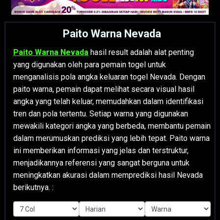
Paito Warna Nevada
Paito Warna Nevada
hasil result adalah alat penting
yang digunakan oleh para pemain togel untuk
menganalisis pola angka keluaran togel Nevada. Dengan
paito warna, pemain dapat melihat secara visual hasil
angka yang telah keluar, memudahkan dalam identifikasi
tren dan pola tertentu. Setiap warna yang digunakan
mewakili kategori angka yang berbeda, membantu pemain
dalam merumuskan prediksi yang lebih tepat. Paito warna
ini memberikan informasi yang jelas dan terstruktur,
menjadikannya referensi yang sangat berguna untuk
meningkatkan akurasi dalam memprediksi hasil Nevada
berikutnya. :