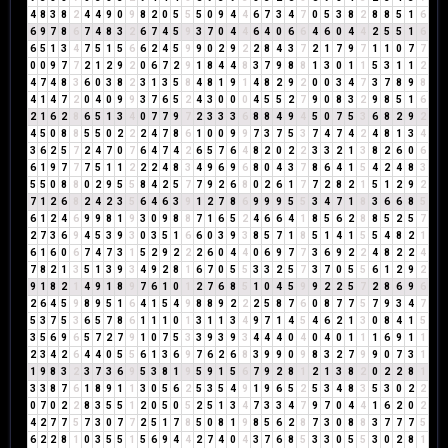
4
8
3
8
2
4
4
9
0
9
8
2
0
5
5
5
0
9
4
4
6
7
3
4
7
0
5
3
8
2
8
8
5
1
6
6
9
7
8
6
7
4
8
3
2
6
7
4
5
9
3
7
0
4
4
6
4
0
6
6
4
6
0
4
4
2
5
5
1
6
6
5
1
3
4
7
5
1
5
6
6
2
4
5
9
9
0
2
9
2
2
8
4
3
7
2
1
7
9
7
1
1
0
7
7
0
0
9
7
7
2
1
2
9
2
0
6
7
2
9
1
8
4
4
8
3
7
9
8
8
1
3
0
1
1
5
3
1
1
2
4
7
4
8
3
6
0
3
8
2
3
1
3
5
8
4
8
1
9
1
4
8
2
9
2
0
0
3
4
7
3
7
8
9
8
4
1
4
7
2
0
4
0
9
9
3
7
6
5
2
4
3
0
0
0
4
5
5
2
7
9
0
8
3
2
9
8
5
1
6
2
1
6
2
8
6
5
1
3
4
0
7
7
9
7
2
3
3
3
6
8
8
4
9
4
5
0
7
5
3
6
8
2
9
2
4
5
0
8
8
5
5
0
2
2
2
4
7
8
6
1
0
0
9
9
7
3
7
5
3
7
4
7
4
2
4
8
1
3
4
3
6
2
5
7
2
4
7
0
7
6
4
7
4
2
6
5
7
6
4
8
2
0
2
2
3
3
2
1
3
8
2
6
0
6
6
1
9
7
7
7
5
1
1
2
2
2
4
8
3
4
9
6
9
6
8
0
4
3
7
8
6
4
1
5
4
2
4
8
3
5
5
0
8
8
0
2
9
5
5
8
4
2
5
7
7
9
2
6
8
0
2
6
1
7
7
2
8
2
1
5
1
2
9
2
7
1
2
6
8
2
4
2
3
5
6
4
6
3
9
1
2
7
8
6
9
9
9
5
5
3
4
7
1
8
3
6
6
8
5
6
1
2
4
6
9
9
8
1
9
3
0
9
8
8
7
1
6
5
2
4
6
6
4
1
8
5
6
2
8
8
5
2
5
7
2
7
3
6
9
4
5
3
9
3
0
3
5
1
6
6
0
3
9
3
8
5
7
1
8
5
1
4
1
5
5
4
8
2
1
6
1
6
0
6
7
4
7
3
1
5
2
9
2
2
2
6
0
4
4
0
6
9
7
7
3
6
9
2
2
4
8
2
2
4
7
8
2
1
3
5
1
3
9
3
4
9
2
8
1
6
7
0
5
5
3
3
2
5
7
3
7
0
5
5
6
1
2
9
2
9
1
8
2
1
4
9
1
8
9
7
6
1
0
1
2
7
6
8
5
1
0
4
5
9
9
2
2
5
7
2
8
6
9
6
2
6
4
5
9
8
9
5
1
6
4
1
5
4
9
8
8
9
2
2
2
5
8
7
6
0
8
7
7
5
7
9
3
4
7
5
3
7
5
3
6
5
7
8
6
1
1
1
0
1
3
1
1
3
4
9
7
1
4
5
4
6
2
1
3
0
8
4
1
5
3
5
6
9
6
5
7
2
7
9
1
0
7
5
3
3
9
3
9
3
4
4
4
0
4
0
4
0
1
1
1
6
9
1
1
2
3
4
2
6
4
4
0
5
5
6
1
3
6
9
7
6
2
6
8
3
9
9
0
9
8
3
2
7
9
9
0
7
3
1
1
9
8
3
2
3
7
3
6
9
5
3
8
1
9
5
9
1
5
6
7
9
2
8
1
2
1
3
8
2
0
2
2
8
1
3
3
8
7
6
1
8
9
1
1
3
0
5
6
2
5
3
5
4
9
1
9
6
5
2
5
3
4
8
3
5
3
0
2
2
0
7
0
2
2
8
3
5
5
1
2
0
5
0
5
2
5
1
3
4
7
3
3
4
7
9
7
0
4
4
1
6
2
0
2
4
2
7
7
5
7
3
0
7
7
2
5
1
7
8
5
0
8
1
9
8
5
6
2
8
7
3
0
8
8
3
7
7
7
5
6
2
2
8
1
0
3
5
5
1
5
6
9
4
4
2
7
4
0
4
3
7
6
8
5
3
3
0
5
5
3
0
2
8
1