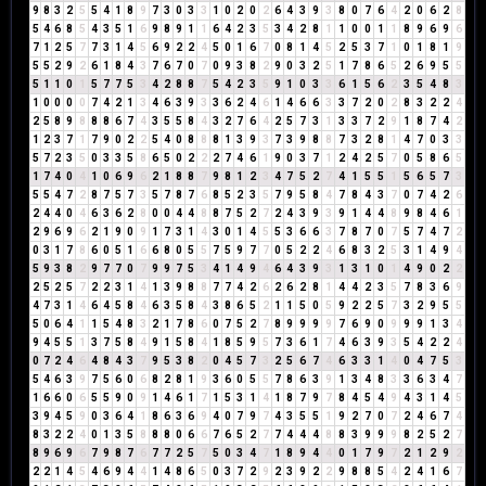
9
8
3
2
5
5
4
1
8
9
7
3
0
3
3
1
0
2
0
2
6
4
3
9
3
8
0
7
6
4
2
0
6
2
8
5
4
6
8
5
4
3
5
1
6
9
8
9
1
1
6
4
2
3
5
3
4
2
8
1
1
0
0
1
1
8
9
6
9
6
7
1
2
5
7
7
3
1
4
5
6
9
2
2
4
5
0
1
6
7
0
8
1
4
5
2
5
3
7
1
0
1
8
1
9
5
5
2
9
2
6
1
8
4
3
7
6
7
0
7
0
9
3
8
2
9
0
3
2
5
1
7
8
6
5
2
6
9
5
5
5
1
1
0
1
5
7
7
5
3
4
2
8
8
7
5
4
2
3
5
9
1
0
3
3
6
1
5
6
2
3
5
4
8
3
1
0
0
0
0
7
4
2
1
3
4
6
3
9
3
3
6
2
4
6
1
4
6
6
3
3
7
2
0
2
8
3
2
2
4
2
5
8
9
8
8
8
6
7
4
3
5
5
8
4
3
2
7
6
4
2
5
7
3
1
3
3
7
2
9
1
8
7
4
2
1
2
3
7
1
7
9
0
2
2
5
4
0
8
8
8
1
3
9
3
7
3
9
8
8
7
3
2
8
1
4
7
0
3
3
5
7
2
3
5
0
3
3
5
8
6
5
0
2
2
2
7
4
6
1
9
0
3
7
1
2
4
2
5
7
0
5
8
6
5
1
7
4
0
4
1
0
6
9
6
2
1
8
8
7
9
8
1
2
3
4
7
5
2
7
4
1
5
5
1
5
6
5
7
3
5
5
4
7
2
8
7
5
7
3
5
7
8
7
6
8
5
2
3
5
7
9
5
8
4
7
8
4
3
7
0
7
4
2
6
2
4
4
0
4
6
3
6
2
8
0
0
4
4
8
8
7
5
2
7
2
4
3
9
3
9
1
4
4
8
9
8
4
6
1
2
9
6
9
6
2
1
9
0
9
1
7
3
1
4
3
0
1
4
5
5
3
6
6
3
7
8
7
0
7
5
7
4
7
2
0
3
1
7
8
6
0
5
1
6
6
8
0
5
5
7
5
9
7
7
0
5
2
2
4
6
8
3
2
5
3
1
4
9
4
5
9
3
8
2
9
7
7
0
7
9
9
7
5
3
4
1
4
9
4
6
4
3
9
3
1
3
1
0
1
4
9
0
2
2
2
5
2
5
7
2
2
3
1
4
1
3
9
8
8
7
7
4
2
6
2
6
2
8
1
4
4
2
3
5
7
8
3
6
9
4
7
3
1
4
6
4
5
8
4
6
3
5
8
4
3
8
6
5
2
1
1
5
0
5
9
2
2
5
7
3
2
9
5
5
5
0
6
4
1
1
5
4
8
3
2
1
7
8
6
0
7
5
2
7
8
9
9
9
9
7
6
9
0
9
9
9
1
3
4
9
4
5
5
1
3
7
5
8
4
9
1
5
8
4
1
8
5
9
5
7
3
6
1
7
4
6
3
9
3
5
4
2
2
4
0
7
2
4
6
4
8
4
3
7
9
5
3
8
2
0
4
5
7
3
2
5
6
7
4
6
3
3
1
4
0
4
7
5
3
5
4
6
3
9
7
5
6
0
6
8
2
8
1
9
3
6
0
5
5
7
8
6
3
9
1
3
4
8
3
3
6
3
4
7
1
6
6
0
6
5
5
9
0
9
1
4
6
1
7
1
5
3
1
4
1
8
7
9
7
8
4
5
4
9
4
3
1
4
5
3
9
4
5
9
0
3
6
4
1
8
6
3
6
9
4
0
7
9
7
4
3
5
5
1
9
2
7
0
7
2
4
6
7
4
8
3
2
2
4
0
1
3
5
8
8
8
0
6
6
7
6
5
2
7
7
4
4
4
8
8
3
9
9
9
8
2
5
2
7
8
9
6
9
6
7
9
8
7
6
7
7
2
5
7
5
0
3
4
7
1
8
9
4
4
0
1
7
9
7
2
1
2
9
2
2
2
1
4
5
4
6
9
4
4
1
4
8
6
5
0
3
7
2
9
2
3
9
2
2
9
8
8
5
4
2
4
1
6
7