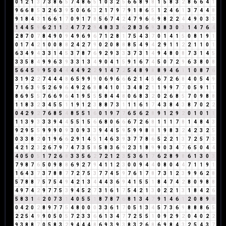
0
1
2
1
3
7
3
8
6
5
7
4
8
6
5
1
0
3
2
5
6
6
8
9
8
1
5
8
3
2
8
6
6
4
1
9
6
6
8
5
3
2
6
3
9
5
0
6
6
3
2
1
7
9
7
9
1
8
6
5
1
2
4
6
1
3
7
4
4
8
9
1
8
4
3
1
6
6
1
7
0
9
1
7
8
5
6
7
4
2
4
7
9
6
6
9
8
2
2
4
4
9
0
3
3
1
4
4
5
9
6
2
1
1
2
4
7
7
2
9
4
8
3
3
6
2
8
3
6
9
3
8
3
0
3
1
4
7
6
4
2
8
7
0
7
8
4
9
0
9
4
9
6
9
6
7
1
2
8
1
7
5
4
3
7
0
1
4
1
5
0
8
1
9
1
0
1
7
4
2
1
0
0
8
8
2
4
2
7
9
0
2
0
8
8
8
5
4
9
4
2
9
1
1
2
2
1
1
0
1
6
3
4
9
4
3
3
1
4
5
3
7
8
7
6
9
2
9
3
3
3
7
3
1
4
9
4
8
0
8
7
3
1
4
5
3
3
5
8
4
9
9
6
3
9
3
3
1
3
4
9
0
4
1
5
9
1
6
7
4
5
0
7
2
9
6
3
8
0
8
5
6
4
5
9
9
5
0
4
4
4
4
9
2
2
9
1
4
7
2
5
4
8
9
8
8
9
4
6
1
1
0
8
7
6
3
1
9
2
2
7
4
4
4
8
6
5
9
9
9
0
6
9
6
6
6
2
1
4
5
6
7
2
6
8
4
0
5
4
9
7
1
6
3
9
5
2
6
9
6
4
9
2
6
8
8
4
1
0
1
3
4
8
2
1
1
9
9
7
7
0
5
9
1
1
8
6
9
5
5
7
6
6
9
6
4
1
9
5
5
5
8
4
4
8
0
6
8
3
2
0
2
6
8
5
7
0
9
8
8
1
1
8
3
2
3
4
5
5
1
1
9
1
2
3
8
8
7
3
1
1
1
6
1
7
4
3
8
4
3
8
7
0
2
2
0
4
2
9
2
7
6
8
5
4
8
5
5
1
6
0
1
9
7
7
6
5
6
2
8
9
1
2
9
2
0
1
0
1
1
1
1
3
9
3
3
3
9
4
4
5
5
1
5
6
6
8
0
6
6
6
7
2
6
8
1
1
1
7
8
1
4
8
4
3
9
2
9
5
5
9
9
9
0
9
3
0
9
3
3
9
4
4
5
9
5
9
9
8
8
1
9
8
3
2
4
2
3
2
5
0
3
3
8
2
0
1
9
6
6
2
9
1
4
5
1
4
6
3
9
3
7
7
8
6
5
2
2
1
3
7
2
5
7
3
4
2
1
2
3
2
6
7
9
7
4
7
3
5
8
5
8
3
6
9
2
3
1
8
9
9
0
3
4
7
6
5
0
4
4
4
0
5
0
5
1
7
2
6
8
3
3
5
6
2
7
2
1
2
3
5
3
6
1
7
6
2
8
9
8
6
1
3
0
3
7
9
8
7
6
5
0
9
8
8
6
9
2
7
9
4
1
1
2
3
0
0
9
4
4
0
8
0
4
4
7
1
1
9
1
1
6
4
3
7
3
7
8
8
7
7
2
7
5
3
7
7
4
5
9
7
6
1
7
8
7
3
1
2
3
9
9
6
2
8
5
7
8
8
7
5
7
5
4
9
4
2
1
3
4
4
4
3
6
9
4
1
5
5
1
8
4
7
4
2
8
0
9
8
8
4
9
7
4
2
9
7
7
5
3
9
4
5
2
7
3
1
6
1
7
5
4
2
1
3
0
2
2
1
3
1
8
4
2
6
5
8
3
1
4
2
0
7
3
1
4
0
5
5
1
8
7
8
7
6
8
1
3
4
7
9
1
4
6
1
2
0
8
9
8
0
4
2
0
2
8
9
7
7
5
4
8
0
0
0
3
3
6
1
7
0
5
1
3
4
5
7
3
6
9
8
8
8
6
5
2
2
5
4
9
9
0
5
0
5
7
2
3
3
6
6
1
3
4
7
7
2
5
5
1
0
9
2
9
2
0
4
0
2
2
9
3
8
8
7
0
5
8
3
2
9
4
4
4
8
6
9
3
9
3
8
3
2
6
8
6
9
8
4
3
2
5
4
3
7