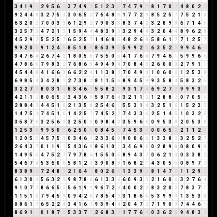
3
4
1
9
1
2
9
5
6
2
3
7
4
9
4
5
1
2
3
5
7
4
7
9
7
8
1
7
0
7
4
8
0
2
2
9
2
4
4
8
3
2
7
5
3
3
0
6
5
2
7
6
4
8
3
1
7
7
2
9
8
5
2
5
7
7
5
2
1
3
6
3
2
0
2
7
0
0
3
3
6
1
2
9
2
7
9
0
3
3
8
3
7
4
2
3
2
8
9
8
6
7
1
4
5
3
2
5
7
3
4
7
2
1
3
1
5
9
4
4
4
8
3
9
3
3
2
9
4
4
3
2
0
4
4
8
9
6
2
8
4
5
2
9
2
5
5
2
5
7
6
5
2
5
7
1
4
6
8
5
4
8
2
6
8
5
8
6
1
7
7
1
2
5
7
9
9
2
0
2
9
1
2
4
6
8
5
1
8
9
8
6
3
9
3
5
9
9
2
2
6
3
5
2
7
9
9
4
6
1
3
4
7
6
4
2
6
7
4
2
1
8
0
5
5
7
5
5
0
5
4
1
7
6
4
7
9
4
6
1
5
9
9
6
6
4
7
8
6
5
7
9
8
3
2
7
6
8
6
5
4
9
4
9
4
7
0
8
4
3
2
6
0
0
0
2
7
9
1
1
4
5
4
4
8
4
1
6
6
3
6
6
2
2
4
1
1
3
8
2
7
0
4
9
4
1
0
6
0
6
1
2
5
3
8
6
9
8
5
4
3
4
2
8
1
2
7
3
8
2
8
1
1
5
6
8
9
4
5
9
9
3
5
8
4
5
8
3
2
5
3
2
2
7
9
8
0
3
1
4
8
3
4
6
1
5
5
8
2
1
9
3
1
7
8
6
9
2
7
9
9
9
9
3
3
4
2
1
1
2
8
0
6
5
2
3
4
3
6
9
5
8
7
6
4
3
2
1
1
2
1
2
8
8
7
0
7
0
5
5
2
8
8
4
3
4
4
5
1
6
2
1
3
5
8
2
5
4
6
1
5
5
3
1
4
3
2
5
1
6
1
5
2
3
5
1
4
7
5
3
7
4
5
1
6
1
4
2
5
7
7
4
5
2
7
7
4
3
3
6
2
5
1
4
5
1
0
3
2
5
3
5
8
7
6
3
2
5
6
2
3
2
5
0
5
0
9
8
4
3
3
5
9
6
6
0
9
5
3
8
2
0
5
3
8
1
2
5
3
8
9
9
5
0
5
6
2
5
0
5
0
8
4
5
9
7
4
5
3
8
0
0
6
5
2
2
1
1
2
3
1
2
0
5
5
4
5
7
5
3
0
3
4
6
1
2
3
3
6
9
9
0
0
6
6
1
3
3
8
2
3
2
5
2
7
2
6
4
3
7
0
1
1
9
1
5
4
3
6
9
8
6
1
0
1
3
4
6
9
6
0
2
8
9
8
0
8
0
9
9
1
4
9
5
5
4
7
5
2
7
7
9
7
8
6
1
5
5
0
5
8
9
4
3
7
0
6
2
1
3
0
3
3
8
2
5
4
6
7
4
5
3
6
0
6
5
8
1
2
3
3
9
0
8
8
1
6
8
2
1
4
3
0
5
5
0
8
9
7
7
8
3
8
9
8
7
2
4
8
3
2
1
6
4
1
8
0
2
6
8
1
3
3
9
3
8
1
4
7
2
1
1
2
9
2
6
1
3
0
3
5
6
3
2
5
9
8
7
8
6
6
1
3
3
6
6
0
9
3
3
2
1
6
0
6
3
2
7
6
4
9
1
0
7
7
8
6
6
5
2
5
6
1
9
1
9
6
7
2
9
4
0
0
2
2
8
3
2
0
2
7
8
3
7
1
1
1
5
1
6
7
9
4
5
9
0
9
4
2
6
7
8
5
4
9
3
1
8
6
5
5
3
9
9
9
1
3
5
3
8
0
8
6
1
7
6
5
2
2
4
3
4
1
6
7
9
3
9
4
4
2
0
4
7
2
7
1
9
0
9
7
4
4
6
1
8
6
9
1
1
0
1
8
7
6
5
3
3
7
1
2
6
8
3
2
1
7
7
6
4
0
3
6
2
8
9
4
8
3
2