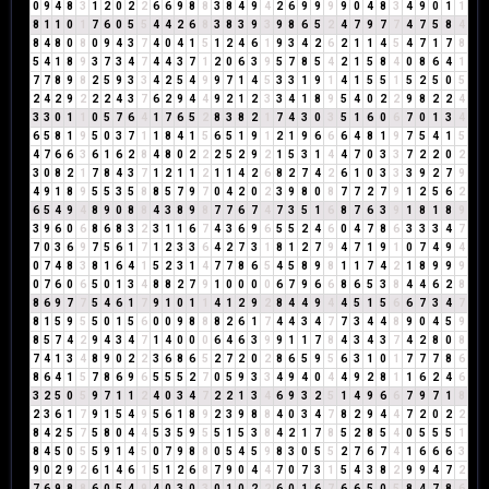
0
9
4
8
3
1
2
0
2
2
6
6
9
8
8
3
8
4
9
4
2
6
9
9
9
9
0
4
8
3
4
9
0
1
1
8
1
1
0
1
7
6
0
5
5
4
4
2
6
8
3
8
3
9
3
9
8
6
5
2
4
7
9
7
7
4
7
5
8
4
8
4
8
0
8
0
9
4
3
7
4
0
4
1
5
1
2
4
6
1
9
3
4
2
6
2
1
1
4
5
4
7
1
7
8
5
4
1
8
9
3
7
3
4
7
4
4
3
7
1
2
0
6
3
9
5
7
8
5
4
2
1
5
8
4
0
8
6
4
1
7
7
8
9
8
2
5
9
3
3
4
2
5
4
9
9
7
1
4
5
3
3
1
9
1
4
1
5
5
1
5
2
5
0
5
2
4
2
9
2
2
2
4
3
7
6
2
9
4
4
9
2
1
2
3
3
4
1
8
9
5
4
0
2
2
9
8
2
2
4
3
3
0
1
1
0
5
7
6
4
1
7
6
5
2
8
3
8
2
1
7
4
3
0
3
5
1
6
0
6
7
0
1
3
4
6
5
8
1
9
5
0
3
7
1
1
8
4
1
5
6
5
1
9
1
2
1
9
6
6
6
4
8
1
9
7
5
4
1
5
4
7
6
6
3
6
1
6
2
8
4
8
0
2
2
2
5
2
9
2
1
5
3
1
4
4
7
0
3
3
7
2
2
0
2
3
0
8
2
1
7
8
4
3
7
1
2
1
1
2
1
1
4
2
6
8
2
7
4
2
6
1
0
3
3
3
9
2
7
9
4
9
1
8
9
5
5
3
5
8
8
5
7
9
7
0
4
2
0
2
3
9
8
0
8
7
7
2
7
9
1
2
5
6
2
6
5
4
9
4
8
9
0
8
8
4
3
8
9
8
7
7
6
7
4
7
3
5
1
6
8
7
6
3
9
1
8
1
8
9
3
9
6
0
6
8
6
8
3
2
3
1
1
6
7
4
3
6
9
6
5
5
2
4
6
0
4
7
8
6
3
3
3
4
7
7
0
3
6
9
7
5
6
1
7
1
2
3
3
6
4
2
7
3
1
8
1
2
7
9
4
7
1
9
1
0
7
4
9
4
0
7
4
8
3
8
1
6
4
1
5
2
3
1
4
7
7
8
6
5
4
5
8
9
8
1
1
7
4
2
1
8
9
9
9
0
7
6
0
6
5
0
1
3
4
8
8
2
7
9
1
0
0
0
0
6
7
9
6
6
8
6
5
3
8
4
4
6
2
8
8
6
9
7
7
5
4
6
1
7
9
1
0
1
1
4
1
2
9
2
8
4
4
9
4
4
5
1
5
6
6
7
3
4
7
8
1
5
9
5
5
0
1
5
6
0
0
9
8
8
8
2
6
1
7
4
4
3
4
7
7
3
4
4
8
9
0
4
5
9
8
5
7
4
2
9
4
3
4
7
1
4
0
0
0
6
4
6
3
9
9
1
1
7
8
4
3
4
3
7
4
2
8
0
8
7
4
1
3
4
8
9
0
2
2
3
6
8
6
5
2
7
2
0
2
8
6
5
9
5
6
3
1
0
1
7
7
7
8
6
8
6
4
1
5
7
8
6
9
6
5
5
5
2
7
0
5
9
3
3
4
9
4
0
4
4
9
2
8
1
1
6
2
4
6
3
2
5
0
5
9
7
1
1
2
4
0
3
4
7
2
2
1
3
4
6
9
3
2
5
1
4
9
6
6
7
9
7
1
8
2
3
6
1
7
9
1
5
4
9
5
6
1
8
9
2
3
9
8
8
4
0
3
4
7
8
2
9
4
4
7
2
0
2
2
8
4
2
5
7
5
8
0
4
4
5
3
5
9
5
5
1
5
3
8
4
2
1
7
8
5
2
8
5
4
0
5
5
5
1
8
4
5
0
5
5
9
1
4
5
0
7
9
8
8
0
5
4
5
9
8
3
0
5
5
2
7
6
7
4
1
6
6
6
3
9
0
2
9
2
6
1
4
6
1
5
1
2
6
8
7
9
0
4
4
7
0
7
3
1
5
4
3
8
2
9
9
4
7
2
7
6
9
8
8
6
0
5
4
9
4
0
3
0
3
0
1
0
2
2
6
0
1
6
7
6
6
5
0
5
8
4
7
8
6