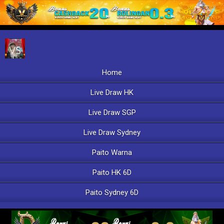
Home
Live Draw HK
Live Draw SGP
Live Draw Sydney
Paito Warna
Paito HK 6D
Paito Sydney 6D