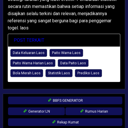
secara rutin memastikan bahwa setiap informasi yang
disajikan selalu terkini dan relevan, menjadikannya
referensi yang sangat berguna bagi para penggemar
togel. laos
POST TERKAIT
Data Keluaran Laos
Paito Warna Laos
Paito Warna Harian Laos
Data Paito Laos
Bola Merah Laos
Statistik Laos
Prediksi Laos
BBFS GENERATOR
Generator LN
Rumus Harian
Rekap Kumat