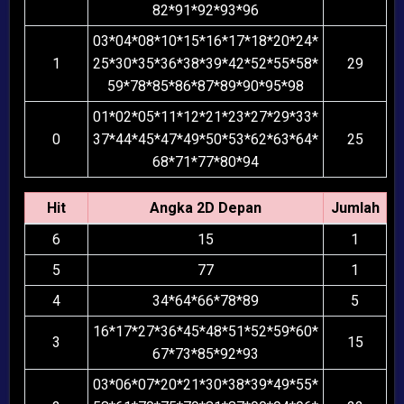
82*91*92*93*96
03*04*08*10*15*16*17*18*20*24*
1
25*30*35*36*38*39*42*52*55*58*
29
59*78*85*86*87*89*90*95*98
01*02*05*11*12*21*23*27*29*33*
0
37*44*45*47*49*50*53*62*63*64*
25
68*71*77*80*94
Hit
Angka 2D Depan
Jumlah
6
15
1
5
77
1
4
34*64*66*78*89
5
16*17*27*36*45*48*51*52*59*60*
3
15
67*73*85*92*93
03*06*07*20*21*30*38*39*49*55*