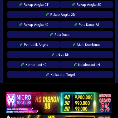
Rekap Angka CT
Rekap Angka 3D
Rekap Angka 2D
Rekap Angka 4D
Pola Dasar All
Pola Dasar
Pembalik Angka
Multi Kombinasi
LN vs DN
Kombinasi 4D
Kolaborasi LN
Kalkulator Togel