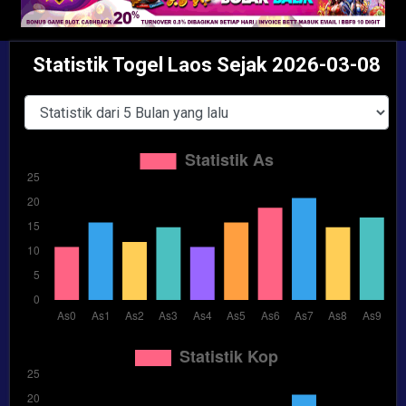
Statistik Togel Laos Sejak 2026-03-08