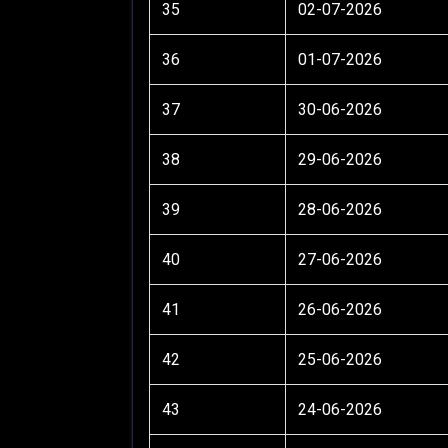
35
02-07-2026
36
01-07-2026
37
30-06-2026
38
29-06-2026
39
28-06-2026
40
27-06-2026
41
26-06-2026
42
25-06-2026
43
24-06-2026