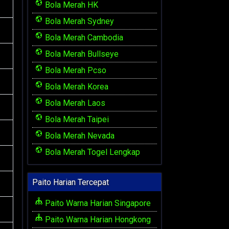
Bola Merah HK
Bola Merah Sydney
Bola Merah Cambodia
Bola Merah Bullseye
Bola Merah Pcso
Bola Merah Korea
Bola Merah Laos
Bola Merah Taipei
Bola Merah Nevada
Bola Merah Togel Lengkap
Paito Harian Tercepat
Paito Warna Harian Singapore
Paito Warna Harian Hongkong