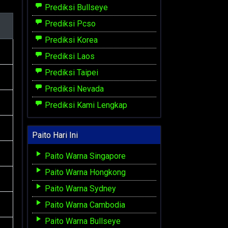
Prediksi Bullseye
Prediksi Pcso
Prediksi Korea
Prediksi Laos
Prediksi Taipei
Prediksi Nevada
Prediksi Kami Lengkap
Paito Hari Ini
Paito Warna Singapore
Paito Warna Hongkong
Paito Warna Sydney
Paito Warna Cambodia
Paito Warna Bullseye