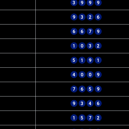
3
9
9
9
9
3
2
6
6
6
7
9
1
0
3
2
5
1
9
1
4
0
0
9
7
6
5
9
9
3
4
6
1
5
7
2