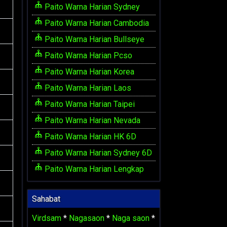
Paito Warna Harian Sydney
Paito Warna Harian Cambodia
Paito Warna Harian Bullseye
Paito Warna Harian Pcso
Paito Warna Harian Korea
Paito Warna Harian Laos
Paito Warna Harian Taipei
Paito Warna Harian Nevada
Paito Warna Harian HK 6D
Paito Warna Harian Sydney 6D
Paito Warna Harian Lengkap
Sahabat
Virdsam
*
Nagasaon
*
Naga saon
*