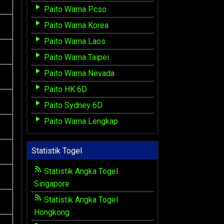
Paito Warna Pcso
Paito Warna Korea
Paito Warna Laos
Paito Warna Taipei
Paito Warna Nevada
Paito HK 6D
Paito Sydney 6D
Paito Warna Lengkap
Statistik Togel
Statistik Angka Togel
Singapore
Statistik Angka Togel
Hongkong