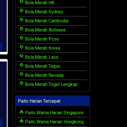
Bola Merah HK
Bola Merah Sydney
Bola Merah Cambodia
Bola Merah Bullseye
Bola Merah Pcso
a
Bola Merah Korea
Bola Merah Laos
Bola Merah Taipei
Bola Merah Nevada
Bola Merah Togel Lengkap
Paito Harian Tercepat
Paito Warna Harian Singapore
Paito Warna Harian Hongkong
a