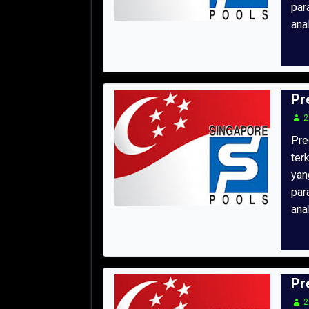
par
anal
Pr
2
Pre
ter
yan
par
anal
Pr
2