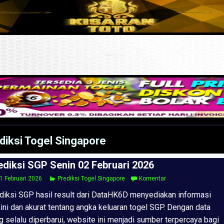
diksi Togel Singapore
ediksi SGP Senin 02 Februari 2026
1 Februari 2026
Prediksi Togel Singapore
Komentar
diksi SGP hasil result dari DataHK6D menyediakan informasi
kini dan akurat tentang angka keluaran togel SGP. Dengan data
g selalu diperbarui, website ini menjadi sumber terpercaya bagi