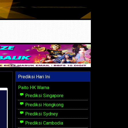
Prediksi Hari Ini
Paito HK Warna
Prediksi Singapore
Prediksi Hongkong
Prediksi Sydney
Prediksi Cambodia