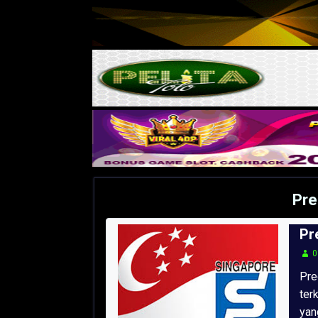
Pre
Pr
0
Pre
ter
yan