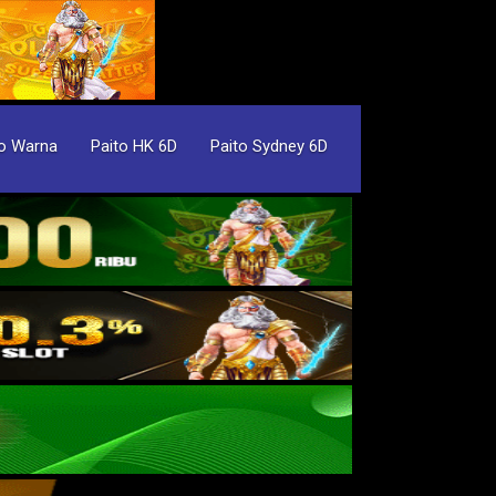
to Warna
Paito HK 6D
Paito Sydney 6D