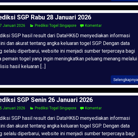
ediksi SGP Rabu 28 Januari 2026
7 Januari 2026
Prediksi Togel Singapore
Komentar
diksi SGP hasil result dari DataHK6D menyediakan informasi
kini dan akurat tentang angka keluaran togel SGP. Dengan data
g selalu diperbarui, website ini menjadi sumber terpercaya bagi
a pemain togel yang ingin meningkatkan peluang menang melalui
isis hasil keluaran [...]
Selengkapny
ediksi SGP Senin 26 Januari 2026
5 Januari 2026
Prediksi Togel Singapore
Komentar
diksi SGP hasil result dari DataHK6D menyediakan informasi
kini dan akurat tentang angka keluaran togel SGP. Dengan data
g selalu diperbarui, website ini menjadi sumber terpercaya bagi