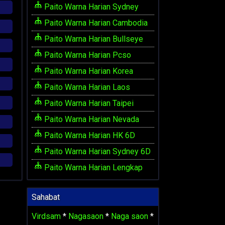
Paito Warna Harian Sydney
Paito Warna Harian Cambodia
Paito Warna Harian Bullseye
Paito Warna Harian Pcso
Paito Warna Harian Korea
Paito Warna Harian Laos
Paito Warna Harian Taipei
Paito Warna Harian Nevada
Paito Warna Harian HK 6D
Paito Warna Harian Sydney 6D
Paito Warna Harian Lengkap
Sahabat
Virdsam
*
Nagasaon
*
Naga saon
*