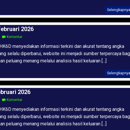
Selengkapny
ebruari 2026
Komentar
aHK6D menyediakan informasi terkini dan akurat tentang angka
ng selalu diperbarui, website ini menjadi sumber terpercaya bag
n peluang menang melalui analisis hasil keluaran [...]
Selengkapny
bruari 2026
Komentar
aHK6D menyediakan informasi terkini dan akurat tentang angka
ng selalu diperbarui, website ini menjadi sumber terpercaya bag
n peluang menang melalui analisis hasil keluaran [...]