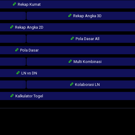
Rekap Kumat
Rekap Angka 3D
Rekap Angka 2D
Pola Dasar All
Pola Dasar
Multi Kombinasi
LN vs DN
Kolaborasi LN
Kalkulator Togel