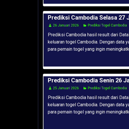
Prediksi Cambodia Selasa 27 
26 Januari 2026
Prediksi Togel Cambodia
Prediksi Cambodia hasil result dari Dat
keluaran togel Cambodia. Dengan data ya
para pemain togel yang ingin meningkatka
Prediksi Cambodia Senin 26 J
25 Januari 2026
Prediksi Togel Cambodia
Prediksi Cambodia hasil result dari Dat
keluaran togel Cambodia. Dengan data ya
para pemain togel yang ingin meningkatka