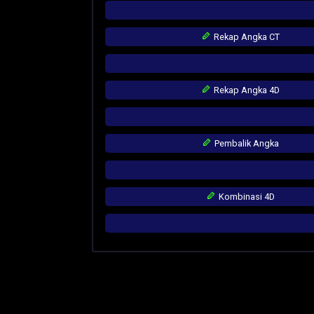
Rekap Angka CT
Rekap Angka 4D
Pembalik Angka
Kombinasi 4D