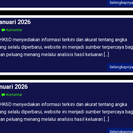
Selengkapny
anuari 2026
Komentar
aHK6D menyediakan informasi terkini dan akurat tentang angka
ng selalu diperbarui, website ini menjadi sumber terpercaya bag
n peluang menang melalui analisis hasil keluaran [...]
Selengkapny
nuari 2026
Komentar
aHK6D menyediakan informasi terkini dan akurat tentang angka
ng selalu diperbarui, website ini menjadi sumber terpercaya bag
n peluang menang melalui analisis hasil keluaran [...]
Selengkapny