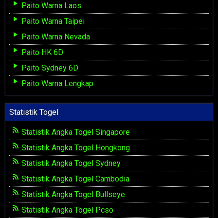
Paito Warna Laos
Paito Warna Taipei
Paito Warna Nevada
Paito HK 6D
Paito Sydney 6D
Paito Warna Lengkap
Statistik Togel
Statistik Angka Togel Singapore
Statistik Angka Togel Hongkong
Statistik Angka Togel Sydney
Statistik Angka Togel Cambodia
Statistik Angka Togel Bullseye
Statistik Angka Togel Pcso