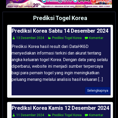
Prediksi Togel Korea
Prediksi Korea Sabtu 14 Desember 2024
13 Desember 2024
Prediksi Togel Korea
Komentar
Prediksi Korea hasil result dari DataHK6D
menyediakan informasi terkini dan akurat tentang
angka keluaran togel Korea. Dengan data yang selalu
diperbarui, website ini menjadi sumber terpercaya
bagi para pemain togel yang ingin meningkatkan
peluang menang melalui analisis hasil keluaran [...]
Selengkapnya
Prediksi Korea Kamis 12 Desember 2024
11 Desember 2024
Prediksi Togel Korea
Komentar