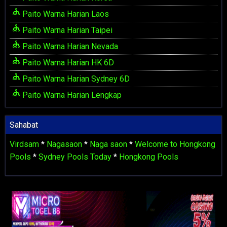
Paito Warna Harian Laos
Paito Warna Harian Taipei
Paito Warna Harian Nevada
Paito Warna Harian HK 6D
Paito Warna Harian Sydney 6D
Paito Warna Harian Lengkap
Sahabat
Virdsam
*
Nagasaon
*
Naga saon
*
Welcome to Hongkong
Pools
*
Sydney Pools Today
*
Hongkong Pools