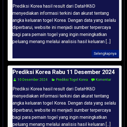
Prediksi Korea hasil result dari DataHK6D
menyediakan informasi terkini dan akurat tentang
angka keluaran togel Korea. Dengan data yang selalu
diperbarui, website ini menjadi sumber terpercaya
bagi para pemain togel yang ingin meningkatkan
peluang menang melalui analisis hasil keluaran [...]
Selengkapnya
Prediksi Korea Rabu 11 Desember 2024
10 Desember 2024
Prediksi Togel Korea
Komentar
Prediksi Korea hasil result dari DataHK6D
menyediakan informasi terkini dan akurat tentang
angka keluaran togel Korea. Dengan data yang selalu
diperbarui, website ini menjadi sumber terpercaya
bagi para pemain togel yang ingin meningkatkan
peluang menang melalui analisis hasil keluaran [...]