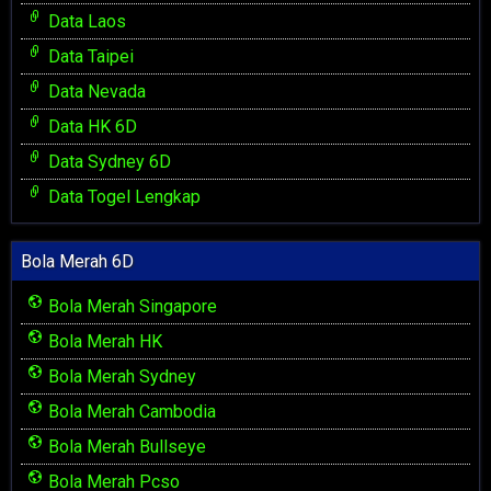
Data Laos
Data Taipei
Data Nevada
Data HK 6D
Data Sydney 6D
Data Togel Lengkap
Bola Merah 6D
Bola Merah Singapore
Bola Merah HK
Bola Merah Sydney
Bola Merah Cambodia
Bola Merah Bullseye
Bola Merah Pcso