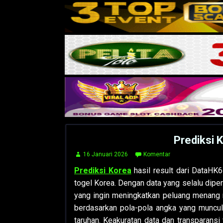
Prediksi 
16 Januari 2026
Komentar
Prediksi Korea
hasil result dari DataHK6
togel Korea. Dengan data yang selalu diper
yang ingin meningkatkan peluang menang m
berdasarkan pola-pola angka yang muncul
taruhan. Keakuratan data dan transparans