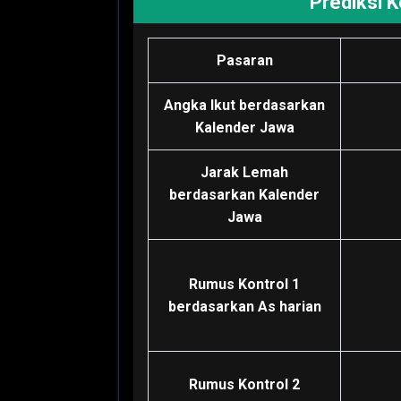
Prediksi 
Pasaran
Angka Ikut berdasarkan
Kalender Jawa
Jarak Lemah
berdasarkan Kalender
Jawa
Rumus Kontrol 1
berdasarkan As harian
Rumus Kontrol 2