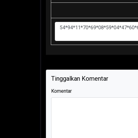
Tinggalkan Komentar
Komentar