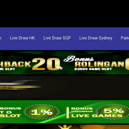
e
Live Draw HK
Live Draw SGP
Live Draw Sydney
Pai