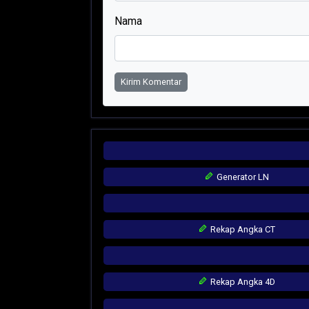
Nama
Kirim Komentar
Generator LN
Rekap Angka CT
Rekap Angka 4D