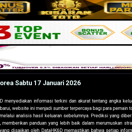
Korea Sabtu 17 Januari 2026
D menyediakan informasi terkini dan akurat tentang angka kelu
barui, website ini menjadi sumber terpercaya bagi para pemain t
elalui analisis hasil keluaran sebelumnya. Prediksi yang diber
, memberikan panduan yang lebih baik dalam merumuskan stra
i yang disajikan oleh DataHK6D memastikan bahwa setiap infor