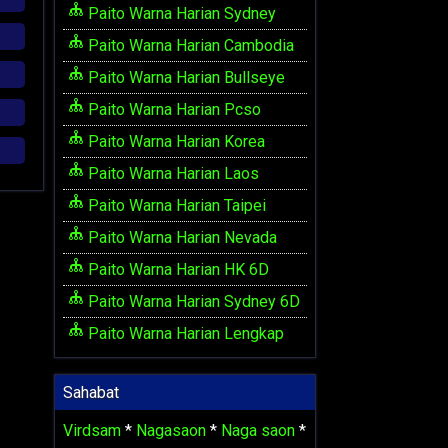
Paito Warna Harian Sydney
Paito Warna Harian Cambodia
Paito Warna Harian Bullseye
Paito Warna Harian Pcso
Paito Warna Harian Korea
Paito Warna Harian Laos
Paito Warna Harian Taipei
Paito Warna Harian Nevada
Paito Warna Harian HK 6D
Paito Warna Harian Sydney 6D
Paito Warna Harian Lengkap
Sahabat
Virdsam
*
Nagasaon
*
Naga saon
*