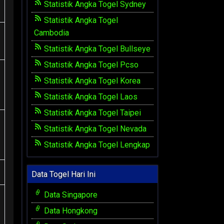
Statistik Angka Togel Sydney
Statistik Angka Togel
Cambodia
Statistik Angka Togel Bullseye
Statistik Angka Togel Pcso
Statistik Angka Togel Korea
Statistik Angka Togel Laos
Statistik Angka Togel Taipei
Statistik Angka Togel Nevada
Statistik Angka Togel Lengkap
Data Togel Hari Ini
Data Singapore
Data Hongkong