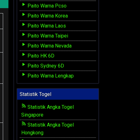
Paito Warna Pcso
Paito Warna Korea
Paito Warna Laos
Paito Warna Taipei
Paito Warna Nevada
Paito HK 6D
Paito Sydney 6D
Paito Warna Lengkap
Statistik Togel
Statistik Angka Togel
Singapore
Statistik Angka Togel
Hongkong