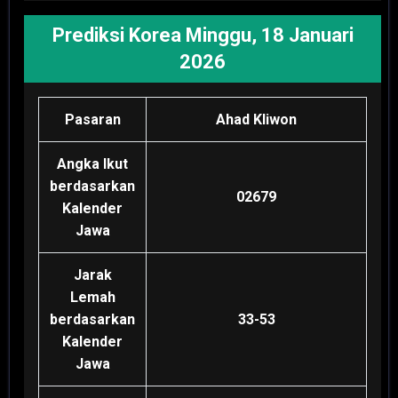
Prediksi Korea Minggu, 18 Januari
2026
Pasaran
Ahad Kliwon
Angka Ikut
berdasarkan
02679
Kalender
Jawa
Jarak
Lemah
berdasarkan
33-53
Kalender
Jawa