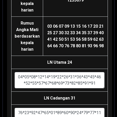
1235679
kepala
harian
Rumus
03 06 07 09 13 15 16 17 20 21
Angka Mati
25 27 30 32 33 34 35 37 39 40
berdasarkan
41 42 50 51 53 56 58 59 62 63
kepala
64 66 70 76 78 80 81 93 96 98
harian
LN Utama 24
LN Cadangan 31