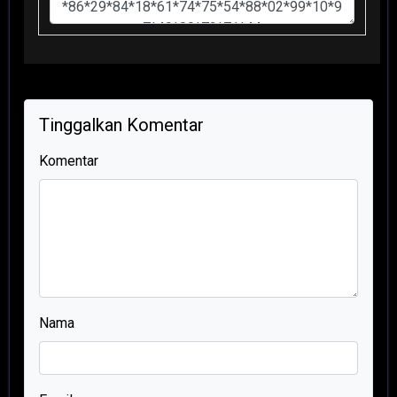
Tinggalkan Komentar
Komentar
Nama