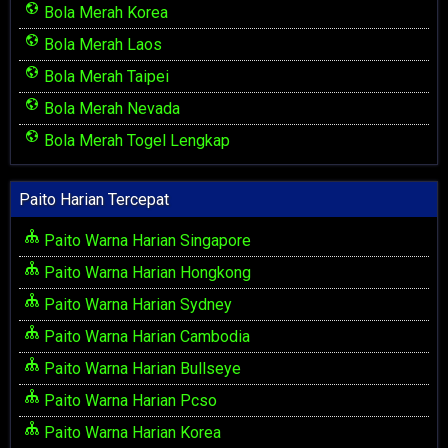
Bola Merah Korea
Bola Merah Laos
Bola Merah Taipei
Bola Merah Nevada
Bola Merah Togel Lengkap
Paito Harian Tercepat
Paito Warna Harian Singapore
Paito Warna Harian Hongkong
Paito Warna Harian Sydney
Paito Warna Harian Cambodia
Paito Warna Harian Bullseye
Paito Warna Harian Pcso
Paito Warna Harian Korea