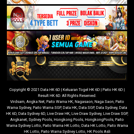
Copyright © 2021 Data HK 6D | Keluaran Togel HK 6D | Paito HK 6D |
Result HK 6D. All Rights Reserved.
Virdsam
,
Angka Net
,
Paito Warna HK
,
Nagasaon
,
Naga Saon
,
Paito
Warna Sydney
,
Paito Warna SGP
,
Data HK
,
Data SGP
,
Data Sydney
,
Data
HK 6D
,
Data Sydney 6D
,
Live Draw HK
,
Live Draw Sydney
,
Live Draw SGP
,
Angkanet
,
Sydney Pools
,
Hongkong Pools
,
HongkongPools
,
Paito
Warna Sydney Lotto
,
Paito Warna HK Lotto
,
Data HK Lotto
,
Paito Warna
HK Lotto
,
Paito Warna Sydney Lotto
,
HK Pools Asli