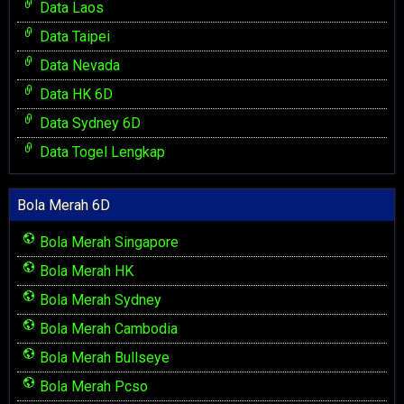
Data Laos
Data Taipei
Data Nevada
Data HK 6D
Data Sydney 6D
Data Togel Lengkap
Bola Merah 6D
Bola Merah Singapore
Bola Merah HK
Bola Merah Sydney
Bola Merah Cambodia
Bola Merah Bullseye
Bola Merah Pcso