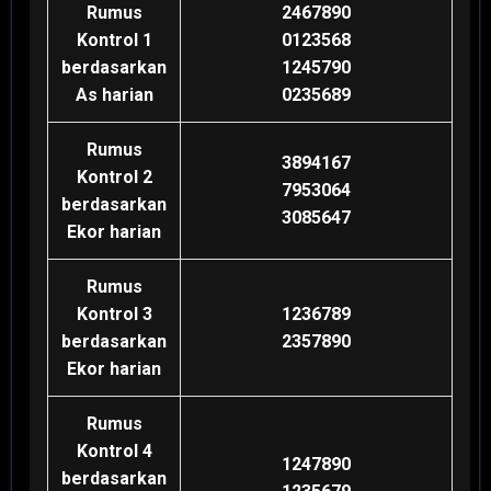
Rumus
2467890
Kontrol 1
0123568
berdasarkan
1245790
As harian
0235689
Rumus
3894167
Kontrol 2
7953064
berdasarkan
3085647
Ekor harian
Rumus
Kontrol 3
1236789
berdasarkan
2357890
Ekor harian
Rumus
Kontrol 4
1247890
berdasarkan