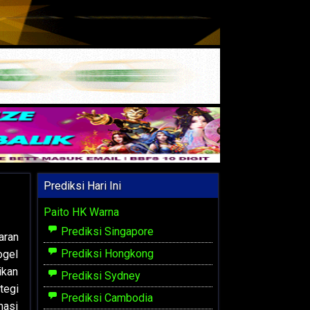
Prediksi Hari Ini
Paito HK Warna
Prediksi Singapore
aran
Prediksi Hongkong
ogel
ikan
Prediksi Sydney
tegi
Prediksi Cambodia
masi