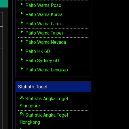
Paito Warna Pcso
Paito Warna Korea
Paito Warna Laos
Paito Warna Taipei
Paito Warna Nevada
Paito HK 6D
Paito Sydney 6D
Paito Warna Lengkap
Statistik Togel
Statistik Angka Togel
Singapore
Statistik Angka Togel
Hongkong