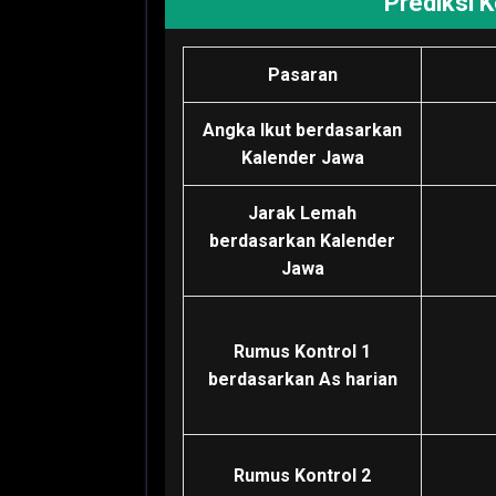
Prediksi 
Pasaran
Angka Ikut berdasarkan
Kalender Jawa
Jarak Lemah
berdasarkan Kalender
Jawa
Rumus Kontrol 1
berdasarkan As harian
Rumus Kontrol 2