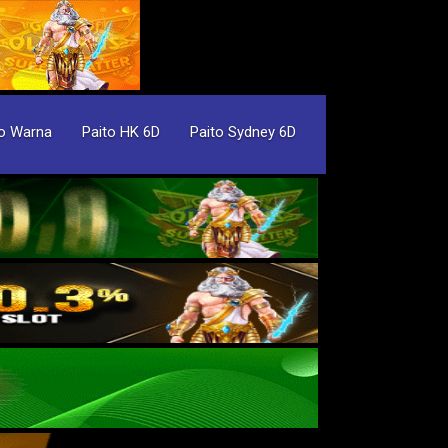
to Warna
Paito HK 6D
Paito Sydney 6D