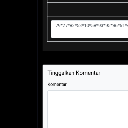
Tinggalkan Komentar
Komentar