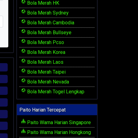
Bola Merah HK
Bola Merah Sydney
Bola Merah Cambodia
Bola Merah Bullseye
Bola Merah Pcso
Bola Merah Korea
Bola Merah Laos
Bola Merah Taipei
Bola Merah Nevada
Bola Merah Togel Lengkap
Paito Harian Tercepat
Paito Warna Harian Singapore
Paito Warna Harian Hongkong