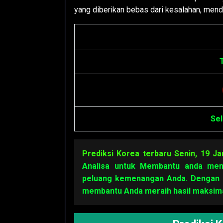
yang diberikan bebas dari kesalahan, men
Sel
Prediksi Korea terbaru Senin, 19 Ja
Analisa untuk Membantu anda menc
peluang kemenangan Anda. Dengan P
membantu Anda meraih hasil maksima