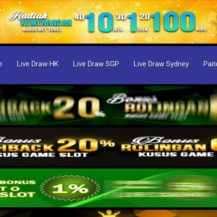
e
Live Draw HK
Live Draw SGP
Live Draw Sydney
Pai