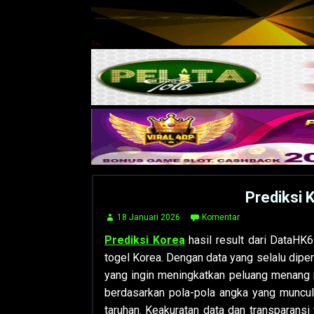
Prediksi 
18 Januari 2026
Komentar
Prediksi Korea
hasil result dari DataHK6
togel Korea. Dengan data yang selalu diper
yang ingin meningkatkan peluang menang m
berdasarkan pola-pola angka yang muncul
taruhan. Keakuratan data dan transparans