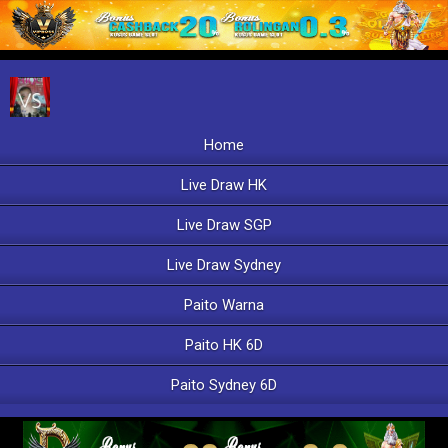
Home
Live Draw HK
Live Draw SGP
Live Draw Sydney
Paito Warna
Paito HK 6D
Paito Sydney 6D