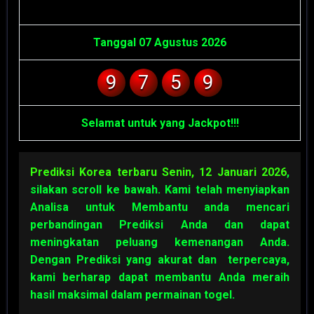
Result Korea Terbaru
Tanggal 07 Agustus 2026
9
7
5
9
Selamat untuk yang Jackpot!!!
Prediksi Korea terbaru Senin, 12 Januari 2026
,
silakan scroll ke bawah. Kami telah menyiapkan
Analisa untuk Membantu anda mencari
perbandingan Prediksi Anda dan dapat
meningkatan peluang kemenangan Anda.
Dengan Prediksi yang akurat dan terpercaya,
kami berharap dapat membantu Anda meraih
hasil maksimal dalam permainan togel.