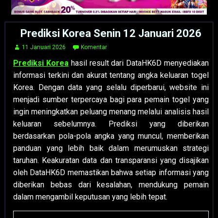
Prediksi Korea Senin 12 Januari 2026
11 Januari 2026
Komentar
Prediksi Korea
hasil result dari DataHK6D menyediakan
informasi terkini dan akurat tentang angka keluaran togel
Korea. Dengan data yang selalu diperbarui, website ini
menjadi sumber terpercaya bagi para pemain togel yang
ingin meningkatkan peluang menang melalui analisis hasil
keluaran sebelumnya. Prediksi yang diberikan
berdasarkan pola-pola angka yang muncul, memberikan
panduan yang lebih baik dalam merumuskan strategi
taruhan. Keakuratan data dan transparansi yang disajikan
oleh DataHK6D memastikan bahwa setiap informasi yang
diberikan bebas dari kesalahan, mendukung pemain
dalam mengambil keputusan yang lebih tepat.