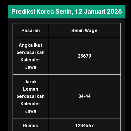
Prediksi Korea Senin, 12 Januari 2026
Pasaran
Senin Wage
Angka Ikut
berdasarkan
25679
Kalender
Jawa
Jarak
Lemah
berdasarkan
34-44
Kalender
Jawa
Rumus
1234567