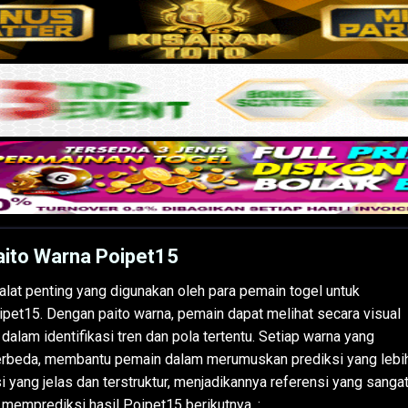
aito Warna Poipet15
 alat penting yang digunakan oleh para pemain togel untuk
ipet15. Dengan paito warna, pemain dapat melihat secara visual
dalam identifikasi tren dan pola tertentu. Setiap warna yang
berbeda, membantu pemain dalam merumuskan prediksi yang lebi
i yang jelas dan terstruktur, menjadikannya referensi yang sanga
memprediksi hasil Poipet15 berikutnya. :