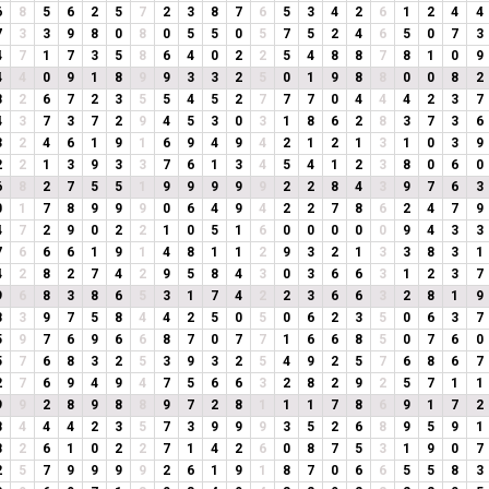
6
8
5
6
2
5
7
2
3
8
7
6
5
3
4
2
6
1
2
4
4
7
3
3
9
8
0
8
0
5
5
0
5
7
5
2
4
6
5
0
7
3
4
7
1
7
3
5
8
6
4
0
2
2
5
4
8
8
7
8
1
0
9
4
4
0
9
1
8
9
9
3
3
2
5
0
1
9
8
8
0
0
8
2
8
2
6
7
2
3
5
5
4
5
2
7
7
7
0
4
4
4
2
3
7
4
3
7
3
7
2
9
4
5
3
0
3
1
8
6
2
8
3
7
3
6
3
2
4
6
1
9
1
6
9
4
9
4
2
1
2
1
3
1
0
3
9
2
2
1
3
9
3
3
7
6
1
3
4
5
4
1
2
3
8
0
6
0
6
8
2
7
5
5
1
9
9
9
9
9
2
2
8
4
3
9
7
6
3
0
1
7
8
9
9
9
0
6
4
9
4
2
2
7
8
6
2
4
7
9
4
7
2
9
0
2
2
1
0
5
1
6
0
0
0
0
0
9
4
3
3
7
6
6
6
1
9
1
4
8
1
1
2
9
3
2
1
3
3
8
3
1
4
2
8
2
7
4
2
9
5
8
4
3
0
3
6
6
3
1
2
3
7
9
6
8
3
8
6
5
3
1
7
4
2
2
3
6
6
3
2
8
1
9
8
3
9
7
5
8
4
4
2
5
0
5
0
6
2
3
5
0
6
3
7
5
9
7
6
9
6
6
8
7
0
7
7
1
6
6
8
5
0
7
6
0
5
7
6
8
3
2
5
3
9
3
2
5
4
9
2
5
7
6
8
6
7
2
7
6
9
4
9
4
7
5
6
6
3
2
8
2
9
2
5
7
1
1
9
9
2
8
9
8
8
9
7
2
8
1
1
1
7
8
6
9
1
7
2
8
4
4
4
2
3
5
7
3
9
9
9
3
5
2
6
8
9
5
9
1
8
2
6
1
0
2
2
7
1
4
2
6
0
8
7
5
3
1
9
0
7
2
5
7
9
9
9
9
2
6
1
9
1
8
7
0
6
6
5
5
8
3