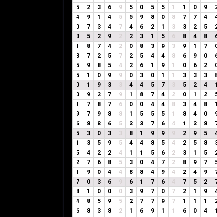
5
2
3
6
9
5
0
5
5
1
1
0
9
4
9
1
4
5
5
9
8
0
8
7
7
4
0
7
3
4
7
4
6
2
1
3
3
2
5
3
5
2
9
2
2
3
1
5
6
8
4
8
1
8
7
4
2
0
8
3
9
3
9
1
7
3
7
2
5
7
2
5
4
4
8
6
9
0
5
9
8
5
4
2
6
1
9
1
0
6
2
5
1
0
9
9
0
3
0
1
1
3
3
3
0
1
9
3
3
4
4
5
7
3
5
2
4
0
9
2
7
9
1
8
7
4
2
0
1
2
1
7
8
7
6
0
0
4
4
8
3
4
8
9
7
9
8
8
1
5
5
5
1
8
4
0
6
8
8
6
5
3
3
7
6
4
1
3
8
5
3
0
3
3
8
1
9
9
9
2
9
5
1
3
5
9
5
4
4
8
5
4
2
5
8
5
4
2
2
4
1
1
5
6
2
3
1
5
2
7
6
8
5
3
0
4
7
2
8
9
7
1
9
0
4
4
8
8
4
9
4
2
4
9
7
0
3
6
9
6
1
7
6
4
7
5
2
8
1
0
0
0
3
9
7
0
7
2
1
9
4
8
5
9
5
2
7
7
9
7
1
1
1
6
8
3
8
2
1
6
9
1
1
6
0
4