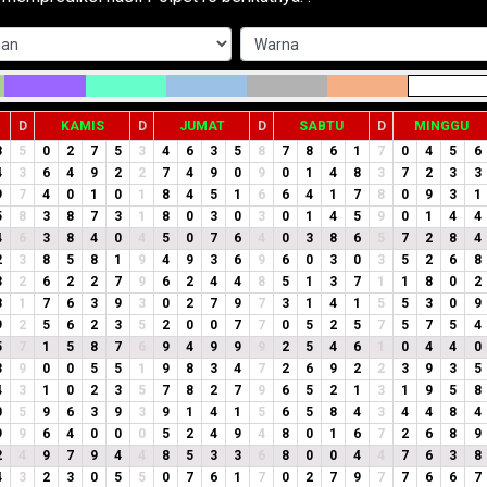
D
KAMIS
D
JUMAT
D
SABTU
D
MINGGU
8
5
0
2
7
5
3
4
6
3
5
8
7
8
6
1
7
0
4
5
6
4
3
6
4
9
2
2
7
4
9
0
9
0
1
4
8
3
7
2
3
3
9
7
4
0
1
0
1
8
4
5
1
6
6
4
1
7
8
0
9
3
1
5
8
3
8
7
3
1
8
0
3
0
3
0
1
4
5
9
0
1
4
4
4
6
3
8
4
0
4
5
0
7
6
4
0
3
8
6
5
7
2
8
4
2
3
8
5
8
1
9
4
9
3
6
9
6
0
3
0
3
5
2
6
8
3
2
6
2
2
7
9
6
2
4
4
8
5
1
3
7
1
1
8
0
2
8
1
7
6
3
9
3
0
2
7
9
7
3
1
4
1
5
5
3
0
9
9
2
5
6
2
3
5
2
0
0
7
7
0
5
2
5
7
5
7
5
4
5
7
1
5
8
7
6
9
4
9
9
9
2
5
4
6
1
0
4
4
0
3
9
0
0
5
5
1
9
8
3
4
7
2
6
9
2
2
3
9
3
5
4
3
1
0
2
3
5
7
8
2
7
9
6
5
2
1
3
1
9
5
8
0
5
9
6
3
9
3
9
1
4
1
5
6
5
8
4
3
4
4
8
4
9
9
6
4
0
0
0
5
2
4
9
4
8
0
1
6
7
2
6
8
9
2
4
9
7
9
4
4
8
5
3
3
6
8
0
0
4
4
7
6
3
8
4
3
2
3
0
5
5
0
7
6
1
7
0
2
7
9
7
7
6
6
7