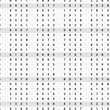
3
9
6
9
7
1
8
0
8
4
9
4
3
2
9
2
2
2
2
0
5
5
6
6
9
3
6
9
1
3
7
7
5
1
0
1
6
7
9
5
3
8
1
6
4
9
2
0
2
0
5
9
1
1
1
7
9
6
6
7
8
1
3
0
5
4
7
3
2
5
1
8
3
7
1
2
9
1
2
3
1
1
9
0
7
6
5
5
2
5
7
5
5
1
9
1
1
0
2
8
1
8
9
1
4
0
7
5
1
4
1
5
1
4
3
2
5
3
9
2
9
2
5
7
1
9
7
5
4
9
0
7
7
7
5
2
7
9
0
8
0
1
1
5
2
4
7
9
7
5
9
0
2
2
7
4
8
3
2
8
4
9
0
9
9
7
7
0
1
2
7
9
2
8
1
2
2
7
0
7
7
5
5
4
9
1
6
1
9
7
9
0
9
9
8
8
2
4
4
6
1
9
7
6
3
9
8
3
1
5
2
8
2
8
9
1
1
5
9
5
9
5
7
0
0
5
5
7
8
1
3
2
5
6
1
0
4
4
8
6
8
0
8
9
7
6
7
4
2
4
8
1
3
6
0
6
5
0
5
0
8
6
9
6
7
2
4
8
3
8
3
1
5
4
2
7
2
0
9
9
2
4
2
5
7
2
7
2
3
5
2
5
9
9
8
3
6
6
4
3
7
7
4
1
1
2
7
0
0
7
7
1
9
8
3
7
5
3
7
0
4
4
2
2
2
8
1
7
9
7
8
6
9
4
2
7
5
9
1
8
7
0
7
8
5
7
9
7
8
0
1
9
1
1
5
7
6
0
1
0
5
7
4
2
9
8
4
7
2
1
6
6
6
3
5
6
8
8
6
4
8
6
5
9
5
2
4
0
6
6
3
0
4
7
2
6
1
8
7
7
1
2
3
0
4
4
0
5
1
4
5
3
1
3
0
3
3
7
5
5
5
2
7
1
5
3
8
4
8
6
5
2
9
1
9
4
4
6
7
2
7
4
2
1
3
2
1
3
5
1
6
6
3
4
1
2
9
2
5
2
2
6
4
2
6
1
6
0
6
5
2
5
4
9
4
2
3
7
1
0
1
1
4