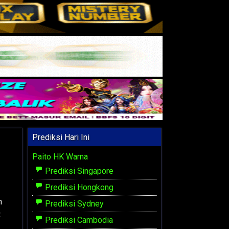
Prediksi Hari Ini
Paito HK Warna
Prediksi Singapore
Prediksi Hongkong
h
Prediksi Sydney
t
Prediksi Cambodia