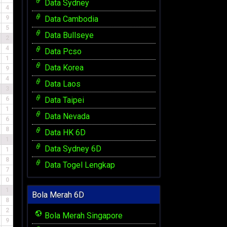
Data Sydney
4
9
Data Cambodia
5
Data Bullseye
2
4
Data Pcso
1
Data Korea
9
4
Data Laos
3
6
Data Taipei
1
Data Nevada
6
8
Data HK 6D
1
Data Sydney 6D
1
8
Data Togel Lengkap
7
0
1
Bola Merah 6D
8
2
Bola Merah Singapore
9