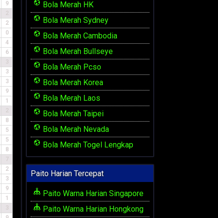
9
Bola Merah HK
2
Bola Merah Sydney
2
0
Bola Merah Cambodia
4
Bola Merah Bullseye
6
3
Bola Merah Pcso
3
3
Bola Merah Korea
9
Bola Merah Laos
1
2
Bola Merah Taipei
8
Bola Merah Nevada
5
5
Bola Merah Togel Lengkap
8
7
2
Paito Harian Tercepat
3
9
Paito Warna Harian Singapore
1
3
Paito Warna Harian Hongkong
9