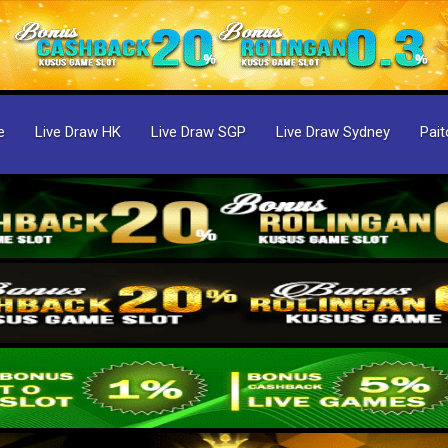
e
Live Draw HK
Live Draw SGP
Live Draw Sydney
Pai