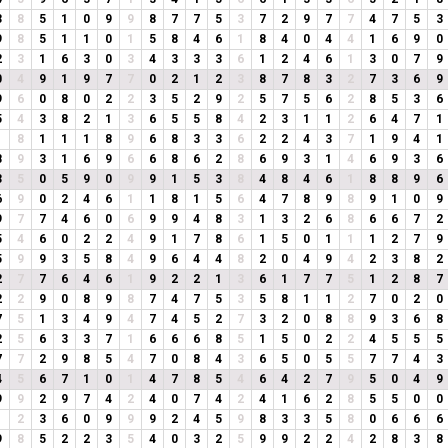
3
8
5
1
0
9
9
8
7
7
5
3
7
2
9
7
7
4
7
5
3
9
8
5
1
1
0
1
5
8
4
6
1
8
4
0
4
4
1
6
9
0
2
3
1
6
3
0
3
4
3
3
3
6
1
2
4
6
1
3
0
7
9
0
4
9
1
9
7
7
0
2
1
2
3
8
7
8
3
2
7
3
6
9
9
6
0
8
0
2
2
3
5
2
9
2
5
7
5
6
2
8
5
3
6
5
4
3
8
2
1
3
6
5
5
8
4
2
3
1
1
2
6
4
7
1
1
8
1
1
1
8
9
6
8
3
3
6
2
2
4
3
7
1
9
4
1
8
9
3
1
6
9
6
6
8
6
2
8
6
9
3
1
4
6
9
3
6
3
5
0
5
9
0
9
9
1
5
3
8
4
8
4
6
1
8
8
9
6
6
9
0
2
4
6
1
1
8
1
5
6
4
7
8
9
8
9
1
0
9
9
7
7
4
6
0
6
9
9
4
8
3
1
3
2
6
8
6
6
7
2
5
4
6
0
2
2
4
9
1
7
8
6
1
5
0
1
1
1
2
7
9
5
9
9
3
5
8
4
9
6
4
4
8
2
0
4
9
4
2
3
8
2
2
7
7
6
4
6
1
9
2
2
1
3
6
1
7
7
5
1
2
8
7
2
2
9
0
8
9
8
7
4
7
5
3
5
8
1
1
2
7
0
2
0
7
5
1
3
4
9
4
7
4
5
2
7
3
2
0
8
8
9
3
6
8
2
5
6
3
3
7
1
6
6
6
8
5
1
5
0
2
2
4
5
5
5
7
7
2
9
8
5
4
7
0
8
4
3
6
5
0
5
5
7
7
4
3
4
5
6
7
1
0
1
4
7
8
5
4
6
4
2
7
9
5
0
4
9
9
9
2
9
7
4
2
4
0
7
4
2
4
1
6
2
8
5
5
0
0
1
2
3
6
0
9
9
9
2
4
5
9
8
3
3
5
8
0
6
6
6
9
8
5
2
2
3
5
4
0
3
2
5
9
9
2
2
4
2
8
3
8