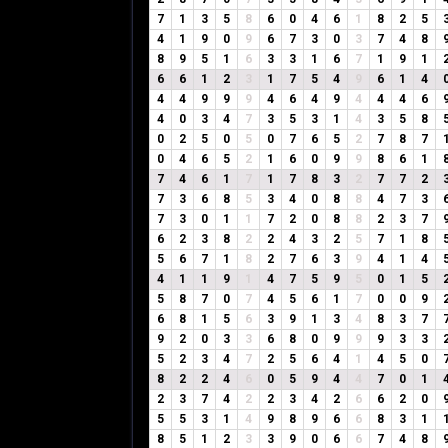
7
1
3
5
8
6
0
4
6
1
8
2
5
4
1
9
0
9
6
7
3
0
3
7
4
8
8
9
5
1
6
3
3
1
6
7
1
9
1
6
6
1
2
3
1
7
5
4
9
6
1
4
4
4
9
9
9
4
6
4
9
4
4
4
6
4
0
3
4
7
3
5
3
1
4
3
5
8
0
2
5
0
5
0
7
6
5
2
7
8
7
0
4
6
5
2
1
6
0
9
9
8
6
1
7
4
6
1
7
1
7
8
3
2
7
7
2
7
3
6
8
5
3
4
0
8
8
4
7
3
7
3
0
1
1
7
2
0
8
8
2
3
7
6
2
3
8
2
2
4
3
2
5
7
1
8
5
6
7
1
8
2
7
6
3
9
4
1
4
4
1
1
9
1
4
7
5
9
5
0
1
5
5
8
7
0
7
4
5
6
1
7
0
0
9
6
8
1
5
6
3
9
1
3
4
8
3
7
9
2
0
3
3
6
8
0
9
9
9
3
3
5
2
3
4
7
2
5
6
4
1
4
5
0
8
2
2
4
6
0
5
9
4
4
7
0
1
2
3
7
4
2
2
3
4
2
6
6
2
0
5
5
3
1
4
9
8
9
6
6
8
3
1
8
5
1
2
3
3
9
0
6
6
7
4
8