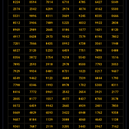
8224
0594
7014
6710
4785
6427
5049
2374
2342
6209
2974
4074
4162
5500
5531
9896
8311
3609
9245
8335
0666
8512
3906
7489
5223
4032
9922
2838
8969
2989
2665
0186
1077
1631
8120
4917
0638
2973
9042
7379
8196
7802
7201
7066
8435
0992
4738
3561
1948
6027
3120
5233
6459
7751
7890
0488
0356
3872
3754
9218
5543
9433
1516
7895
2593
3918
2978
8500
7793
3053
7929
9934
0481
8731
1023
0217
9607
6549
9462
9123
4688
7339
6844
1790
7798
0346
1993
8978
1702
5300
8311
8416
7772
0961
2542
2654
3921
2177
2005
8177
1557
4077
8437
8700
3578
0072
6459
9942
2665
4939
2401
7850
0669
4829
6593
3422
6948
1762
9358
9607
8184
1139
3088
4060
4643
1138
9361
7687
2119
3205
3443
3967
7162