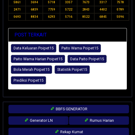
5861
3694
5718
3357
7673
3317
7578
2471
6839
7759
5722
2843
4402
0789
0693
8834
6293
5716
8522
6845
5096
POST TERKAIT
Data Keluaran Poipet15
Paito Warna Poipet15
Paito Warna Harian Poipet15
Data Paito Poipet15
Bola Merah Poipet15
Statistik Poipet15
Prediksi Poipet15
BBFS GENERATOR
Generator LN
Rumus Harian
Rekap Kumat