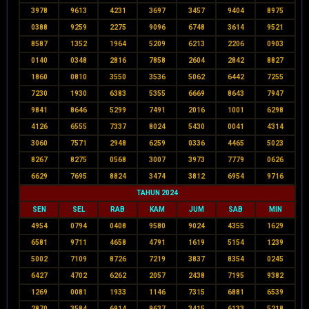
3978
9613
4231
3697
3457
9404
8975
0388
9259
2275
9096
6748
3614
9521
8587
1352
1964
5209
6213
2206
0903
0140
0348
2816
7858
2604
2842
8827
1860
0810
3550
3536
5062
6442
7255
7230
1930
6383
5355
6669
8643
7947
9841
8646
5299
7491
2016
1001
6298
4126
6555
7337
8024
5430
0041
4314
3060
7571
2948
6259
0336
4465
5023
8267
8275
0568
3007
3973
7779
0626
6629
7695
8824
3474
3812
6954
9716
TAHUN 2024
SEN
SEL
RAB
KAM
JUM
SAB
MIN
4954
0794
0408
9580
9024
4355
1629
6581
9711
4658
4791
1619
5154
1239
5002
7109
8726
7219
3837
8354
0245
6427
4702
6262
2057
2438
7195
9382
1269
0081
1933
1146
7315
6881
6539
2870
3584
6914
9637
3415
6133
5218