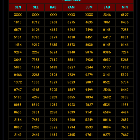
SEN
SEL
RAB
KAM
JUM
SAB
MIN
XXXX
XXXX
XXXX
XXXX
XXXX
2346
6827
1013
8712
3968
0275
4635
7861
0456
6875
0126
4184
6492
7490
0148
7233
5151
9790
3879
4010
8451
6417
0931
1434
9217
5435
3873
8030
0145
0144
9294
2267
6524
3840
5076
0386
7284
3643
7933
7112
8581
4936
6030
5268
5090
1961
6183
6227
6244
5137
1802
0466
2263
0828
7639
0279
3141
5309
1372
1530
1529
5623
2007
0525
5754
0747
4965
5025
1587
9499
2546
0440
5190
4247
3263
0055
9834
2692
3935
8088
8310
1284
1023
7827
6521
1958
8650
3931
2050
9639
9141
6584
4484
2184
7439
9209
6400
5249
8016
2689
8007
8263
3522
9794
8533
8004
7638
2149
2449
1484
2305
0761
0279
7667