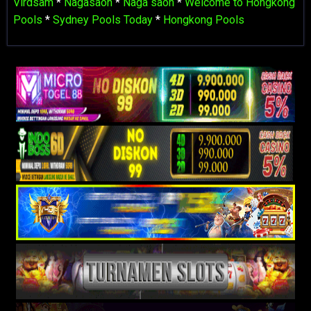
Virdsam
*
Nagasaon
*
Naga saon
*
Welcome to Hongkong
Pools
*
Sydney Pools Today
*
Hongkong Pools