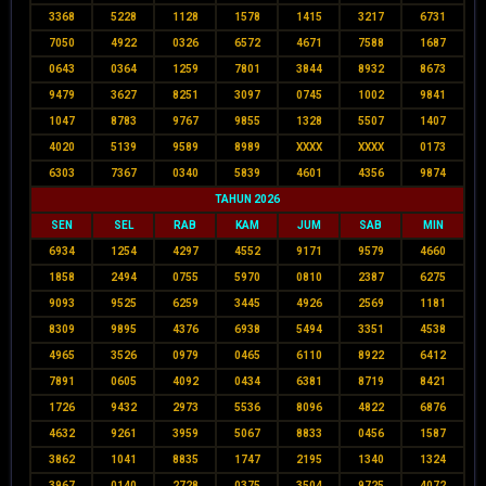
3368
5228
1128
1578
1415
3217
6731
7050
4922
0326
6572
4671
7588
1687
0643
0364
1259
7801
3844
8932
8673
9479
3627
8251
3097
0745
1002
9841
1047
8783
9767
9855
1328
5507
1407
4020
5139
9589
8989
XXXX
XXXX
0173
6303
7367
0340
5839
4601
4356
9874
TAHUN 2026
SEN
SEL
RAB
KAM
JUM
SAB
MIN
6934
1254
4297
4552
9171
9579
4660
1858
2494
0755
5970
0810
2387
6275
9093
9525
6259
3445
4926
2569
1181
8309
9895
4376
6938
5494
3351
4538
4965
3526
0979
0465
6110
8922
6412
7891
0605
4092
0434
6381
8719
8421
1726
9432
2973
5536
8096
4822
6876
4632
9261
3959
5067
8833
0456
1587
3862
1041
8835
1747
2195
1340
1324
3967
0140
2728
0375
3504
9725
4072