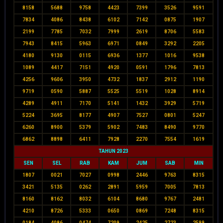
8158
5688
9758
4423
7399
3526
9591
7834
4086
8438
6102
7142
0875
1907
2199
7785
7032
7999
2619
8706
5583
7943
8415
5963
6971
0849
3292
2205
4180
9130
0115
6936
1377
1016
9538
1089
4417
7151
4920
0591
1796
7813
4256
9606
3950
4732
1837
2912
1190
9719
0590
5887
5525
5519
1028
8914
4289
4911
7170
5141
1432
3929
5719
5224
3695
8177
4907
7527
0801
5247
6260
8900
5379
5902
7483
8490
9770
6862
8898
6411
7928
2270
7554
1619
TAHUN 2023
SEN
SEL
RAB
KAM
JUM
SAB
MIN
1807
0021
7027
0998
2446
9763
8315
3421
5135
0262
2891
5959
7005
7813
8160
8162
8032
6104
8680
9767
2481
4210
8726
5333
0650
0869
7248
8315
0184
4086
0474
7209
2425
2723
2599