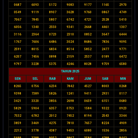
0687
6093
5172
9083
9177
1165
2970
0549
9119
8907
3628
9760
0867
4749
7067
7845
5807
6742
4721
2528
5410
6056
1340
2550
9341
2668
4461
1307
3116
2364
0723
2310
0852
3647
6444
1767
7606
6486
3024
8686
7836
9095
2591
8015
6834
8514
5852
2477
9771
6207
7456
0898
2159
2537
0189
6472
9797
3228
5375
4246
8028
9759
6580
TAHUN 2025
SEN
SEL
RAB
KAM
JUM
SAB
MIN
8265
0756
6234
7842
4527
8003
0268
9398
7389
5826
1241
9411
2931
0117
3421
3320
3856
2698
0659
6151
0680
5829
5904
6357
0753
1584
9322
0923
7532
6782
2012
7452
8194
2543
3344
3859
3469
4275
7810
7657
8224
4909
2212
3778
4387
9453
6080
1536
2856
5699
3388
9052
9867
3584
4298
8442