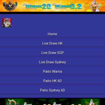
Home
Live Draw HK
Live Draw SGP
Live Draw Sydney
Paito Warna
Paito HK 6D
Paito Sydney 6D