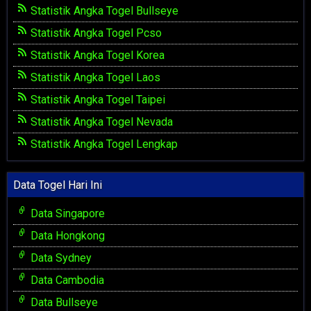
Statistik Angka Togel Bullseye
Statistik Angka Togel Pcso
Statistik Angka Togel Korea
Statistik Angka Togel Laos
Statistik Angka Togel Taipei
Statistik Angka Togel Nevada
Statistik Angka Togel Lengkap
Data Togel Hari Ini
Data Singapore
Data Hongkong
Data Sydney
Data Cambodia
Data Bullseye