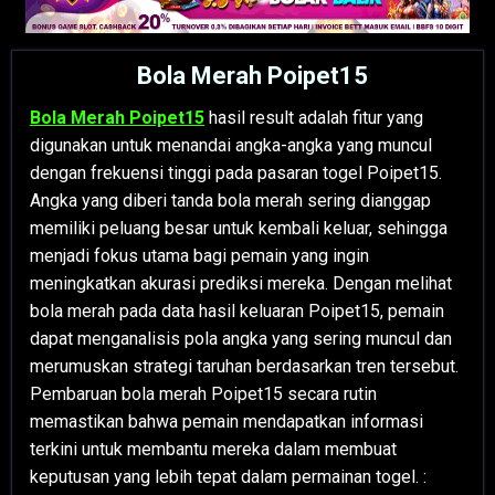
Bola Merah Poipet15
Bola Merah Poipet15
hasil result adalah fitur yang
digunakan untuk menandai angka-angka yang muncul
dengan frekuensi tinggi pada pasaran togel Poipet15.
Angka yang diberi tanda bola merah sering dianggap
memiliki peluang besar untuk kembali keluar, sehingga
menjadi fokus utama bagi pemain yang ingin
meningkatkan akurasi prediksi mereka. Dengan melihat
bola merah pada data hasil keluaran Poipet15, pemain
dapat menganalisis pola angka yang sering muncul dan
merumuskan strategi taruhan berdasarkan tren tersebut.
Pembaruan bola merah Poipet15 secara rutin
memastikan bahwa pemain mendapatkan informasi
terkini untuk membantu mereka dalam membuat
keputusan yang lebih tepat dalam permainan togel. :