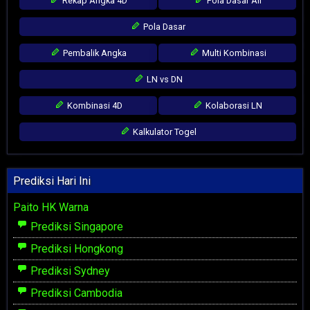
Rekap Angka 4D
Pola Dasar All
Pola Dasar
Pembalik Angka
Multi Kombinasi
LN vs DN
Kombinasi 4D
Kolaborasi LN
Kalkulator Togel
Prediksi Hari Ini
Paito HK Warna
Prediksi Singapore
Prediksi Hongkong
Prediksi Sydney
Prediksi Cambodia