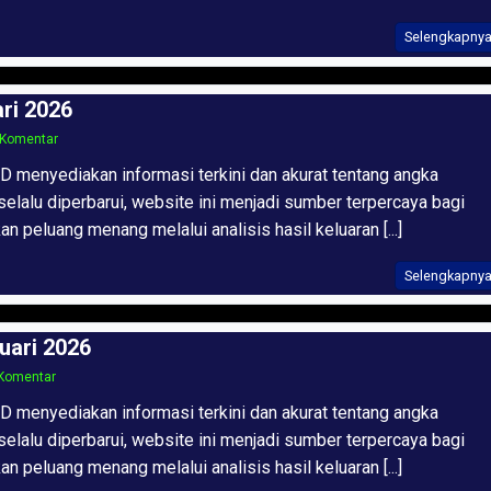
Selengkapny
ari 2026
Komentar
6D menyediakan informasi terkini dan akurat tentang angka
selalu diperbarui, website ini menjadi sumber terpercaya bagi
n peluang menang melalui analisis hasil keluaran [...]
Selengkapny
uari 2026
Komentar
6D menyediakan informasi terkini dan akurat tentang angka
selalu diperbarui, website ini menjadi sumber terpercaya bagi
n peluang menang melalui analisis hasil keluaran [...]