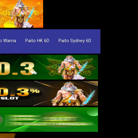
to Warna
Paito HK 6D
Paito Sydney 6D