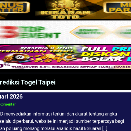
rediksi Togel Taipei
uari 2026
Komentar
6D menyediakan informasi terkini dan akurat tentang angka
selalu diperbarui, website ini menjadi sumber terpercaya bagi
n peluang menang melalui analisis hasil keluaran [...]