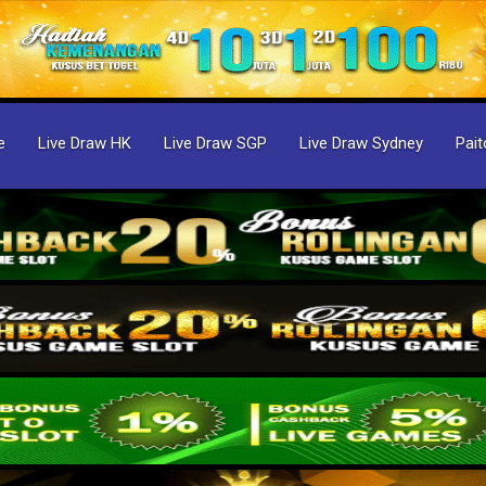
e
Live Draw HK
Live Draw SGP
Live Draw Sydney
Pai