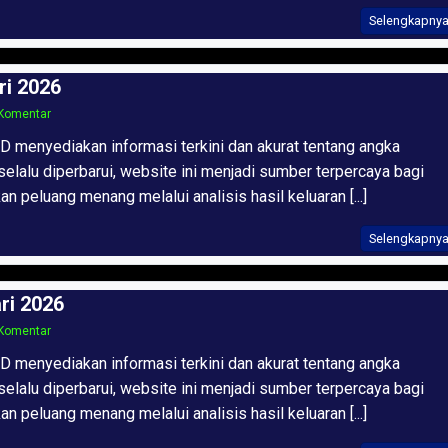
Selengkapny
ri 2026
Komentar
6D menyediakan informasi terkini dan akurat tentang angka
selalu diperbarui, website ini menjadi sumber terpercaya bagi
n peluang menang melalui analisis hasil keluaran [...]
Selengkapny
ri 2026
Komentar
6D menyediakan informasi terkini dan akurat tentang angka
selalu diperbarui, website ini menjadi sumber terpercaya bagi
n peluang menang melalui analisis hasil keluaran [...]