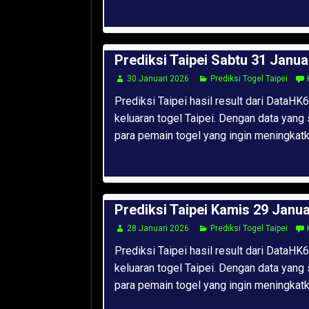
Prediksi Taipei Sabtu 31 Janua
30 Januari 2026
Prediksi Togel Taipei
Prediksi Taipei hasil result dari DataHK
keluaran togel Taipei. Dengan data yang 
para pemain togel yang ingin meningkatka
Prediksi Taipei Kamis 29 Janua
28 Januari 2026
Prediksi Togel Taipei
Prediksi Taipei hasil result dari DataHK
keluaran togel Taipei. Dengan data yang 
para pemain togel yang ingin meningkatka