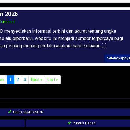
ri 2026
Komentar
6D menyediakan informasi terkini dan akurat tentang angka
selalu diperbarui, website ini menjadi sumber terpercaya bagi
n peluang menang melalui analisis hasil keluaran [...]
Selengkapny
rev
1
2
3
Next »
Last »
BBFS GENERATOR
Rumus Harian