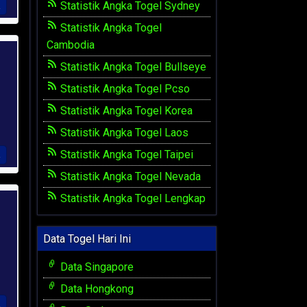
Statistik Angka Togel Sydney
a
Statistik Angka Togel
Cambodia
Statistik Angka Togel Bullseye
Statistik Angka Togel Pcso
Statistik Angka Togel Korea
Statistik Angka Togel Laos
Statistik Angka Togel Taipei
a
Statistik Angka Togel Nevada
Statistik Angka Togel Lengkap
Data Togel Hari Ini
Data Singapore
Data Hongkong
a