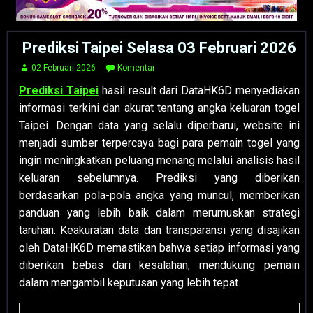
Prediksi Taipei Selasa 03 Februari 2026
02 Februari 2026
Komentar
Prediksi Taipei
hasil result dari DataHK6D menyediakan
informasi terkini dan akurat tentang angka keluaran togel
Taipei. Dengan data yang selalu diperbarui, website ini
menjadi sumber terpercaya bagi para pemain togel yang
ingin meningkatkan peluang menang melalui analisis hasil
keluaran sebelumnya. Prediksi yang diberikan
berdasarkan pola-pola angka yang muncul, memberikan
panduan yang lebih baik dalam merumuskan strategi
taruhan. Keakuratan data dan transparansi yang disajikan
oleh DataHK6D memastikan bahwa setiap informasi yang
diberikan bebas dari kesalahan, mendukung pemain
dalam mengambil keputusan yang lebih tepat.