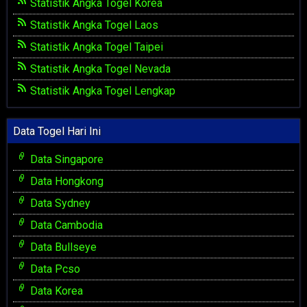
Statistik Angka Togel Korea
Statistik Angka Togel Laos
Statistik Angka Togel Taipei
Statistik Angka Togel Nevada
Statistik Angka Togel Lengkap
Data Togel Hari Ini
Data Singapore
Data Hongkong
Data Sydney
Data Cambodia
Data Bullseye
Data Pcso
Data Korea