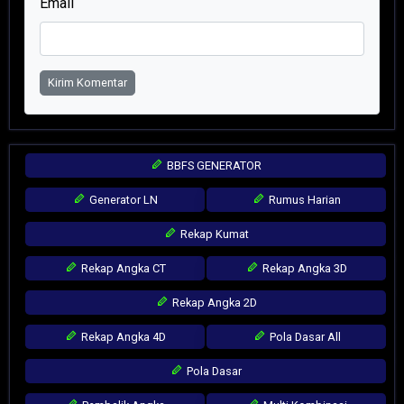
Email
Kirim Komentar
BBFS GENERATOR
Generator LN
Rumus Harian
Rekap Kumat
Rekap Angka CT
Rekap Angka 3D
Rekap Angka 2D
Rekap Angka 4D
Pola Dasar All
Pola Dasar