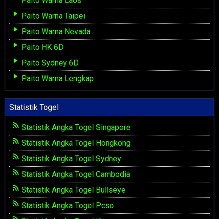
Paito Warna Laos
Paito Warna Taipei
Paito Warna Nevada
Paito HK 6D
Paito Sydney 6D
Paito Warna Lengkap
Statistik Togel
Statistik Angka Togel Singapore
Statistik Angka Togel Hongkong
Statistik Angka Togel Sydney
Statistik Angka Togel Cambodia
Statistik Angka Togel Bullseye
Statistik Angka Togel Pcso