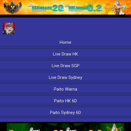
Home
Live Draw HK
Live Draw SGP
Live Draw Sydney
Paito Warna
Paito HK 6D
Paito Sydney 6D