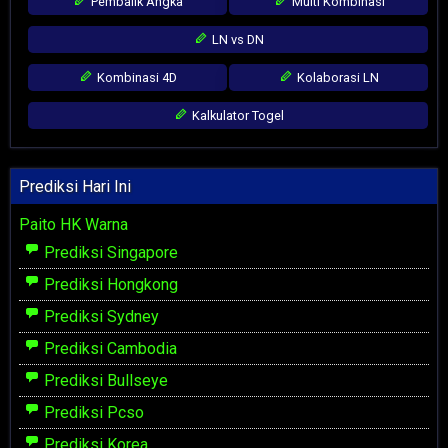
Pembalik Angka
Multi Kombinasi
LN vs DN
Kombinasi 4D
Kolaborasi LN
Kalkulator Togel
Prediksi Hari Ini
Paito HK Warna
Prediksi Singapore
Prediksi Hongkong
Prediksi Sydney
Prediksi Cambodia
Prediksi Bullseye
Prediksi Pcso
Prediksi Korea