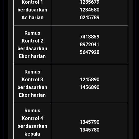
Kontrol 1
1235679
berdasarkan
1234580
As harian
0245789
Rumus
7413859
Kontrol 2
8972041
berdasarkan
5647928
Ekor harian
Rumus
Kontrol 3
1245890
berdasarkan
1456890
Ekor harian
Rumus
Kontrol 4
1345790
berdasarkan
1345780
kepala