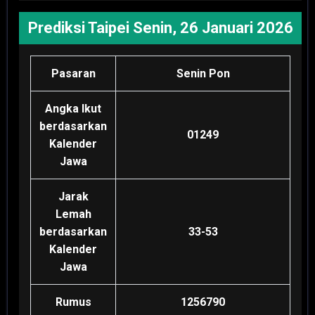
Prediksi Taipei Senin, 26 Januari 2026
Pasaran
Senin Pon
Angka Ikut
berdasarkan
01249
Kalender
Jawa
Jarak
Lemah
berdasarkan
33-53
Kalender
Jawa
Rumus
1256790