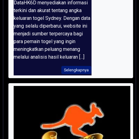
DataHK6D menyediakan informasi
terkini dan akurat tentang angka
keluaran togel Sydney. Dengan data
yang selalu diperbarui, website ini
menjadi sumber terpercaya bagi
para pemain togel yang ingin
meningkatkan peluang menang
melalui analisis hasil keluaran [...]
Selengkapnya