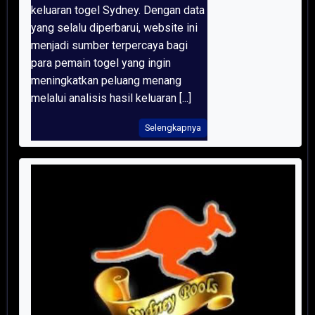
keluaran togel Sydney. Dengan data
yang selalu diperbarui, website ini
menjadi sumber terpercaya bagi
para pemain togel yang ingin
meningkatkan peluang menang
melalui analisis hasil keluaran [...]
Selengkapnya