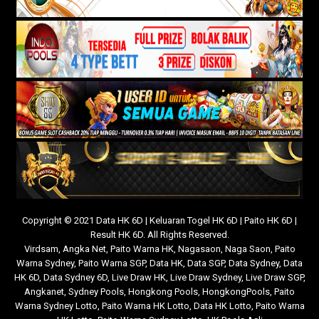
Copyright © 2021 Data HK 6D | Keluaran Togel HK 6D | Paito HK 6D |
Result HK 6D. All Rights Reserved.
Virdsam
,
Angka Net
,
Paito Warna HK
,
Nagasaon
,
Naga Saon
,
Paito
Warna Sydney
,
Paito Warna SGP
,
Data HK
,
Data SGP
,
Data Sydney
,
Data
HK 6D
,
Data Sydney 6D
,
Live Draw HK
,
Live Draw Sydney
,
Live Draw SGP
,
Angkanet
,
Sydney Pools
,
Hongkong Pools
,
HongkongPools
,
Paito
Warna Sydney Lotto
,
Paito Warna HK Lotto
,
Data HK Lotto
,
Paito Warna