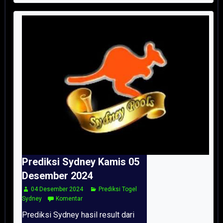
Prediksi Sydney Kamis 05
Desember 2024
04 Desember 2024
Prediksi Togel
Sydney
Komentar
Prediksi Sydney hasil result dari