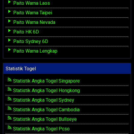
Paito Warna Laos
Paito Warna Taipei
Paito Warna Nevada
Paito HK 6D
Paito Sydney 6D
Paito Warna Lengkap
Statistik Togel
Statistik Angka Togel Singapore
Statistik Angka Togel Hongkong
Statistik Angka Togel Sydney
Statistik Angka Togel Cambodia
Statistik Angka Togel Bullseye
Statistik Angka Togel Pcso