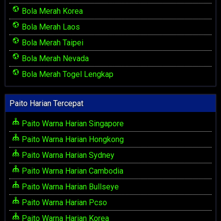
Bola Merah Korea
Bola Merah Laos
Bola Merah Taipei
Bola Merah Nevada
Bola Merah Togel Lengkap
Paito Harian Tercepat
Paito Warna Harian Singapore
Paito Warna Harian Hongkong
Paito Warna Harian Sydney
Paito Warna Harian Cambodia
Paito Warna Harian Bullseye
Paito Warna Harian Pcso
Paito Warna Harian Korea