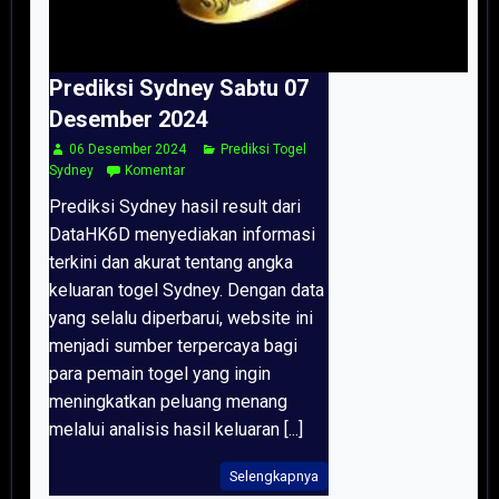
Prediksi Sydney Sabtu 07
Desember 2024
06 Desember 2024
Prediksi Togel
Sydney
Komentar
Prediksi Sydney hasil result dari
DataHK6D menyediakan informasi
terkini dan akurat tentang angka
keluaran togel Sydney. Dengan data
yang selalu diperbarui, website ini
menjadi sumber terpercaya bagi
para pemain togel yang ingin
meningkatkan peluang menang
melalui analisis hasil keluaran [...]
Selengkapnya