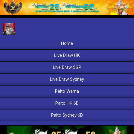
Home
Live Draw HK
Live Draw SGP
Live Draw Sydney
Paito Warna
Paito HK 6D
Paito Sydney 6D