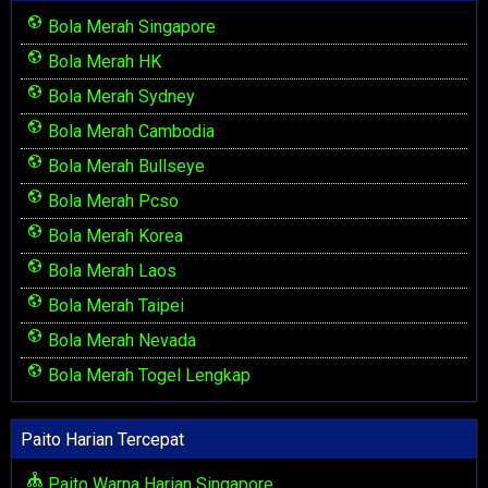
Bola Merah Singapore
Bola Merah HK
Bola Merah Sydney
Bola Merah Cambodia
Bola Merah Bullseye
Bola Merah Pcso
Bola Merah Korea
Bola Merah Laos
Bola Merah Taipei
Bola Merah Nevada
Bola Merah Togel Lengkap
Paito Harian Tercepat
Paito Warna Harian Singapore