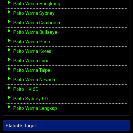
Paito Warna Hongkong
Paito Warna Sydney
Paito Warna Cambodia
Paito Warna Bullseye
Paito Warna Pcso
Paito Warna Korea
Paito Warna Laos
Paito Warna Taipei
Paito Warna Nevada
Paito HK 6D
Paito Sydney 6D
Paito Warna Lengkap
Statistik Togel