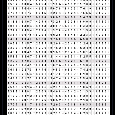
9
5
5
2
7
0
8
8
4
3
6
2
5
4
9
1
9
0
6
6
4
6
0
2
2
5
7
0
0
0
2
6
7
8
6
4
1
9
1
1
7
6
4
4
8
4
6
6
2
8
5
0
7
0
7
8
4
0
3
3
7
6
1
9
1
2
8
8
2
1
0
7
9
4
4
8
1
7
3
1
8
9
1
5
6
2
2
0
4
4
3
4
2
4
6
7
5
5
5
1
6
1
2
7
9
7
2
0
9
9
2
7
2
1
3
6
8
8
0
8
9
0
6
5
2
6
7
6
8
5
5
4
2
3
5
3
5
1
2
3
1
1
8
1
9
6
3
0
7
7
4
0
9
8
8
7
3
2
8
1
5
0
0
8
8
8
9
0
8
8
4
4
5
7
3
3
0
8
3
2
1
3
8
4
3
4
4
4
3
7
3
8
8
7
6
6
3
3
9
3
8
3
3
0
3
2
6
5
5
1
0
7
9
7
7
2
4
5
4
9
7
2
3
0
3
1
3
7
8
6
4
6
0
0
0
3
1
3
6
9
6
6
4
9
4
1
3
6
4
1
0
6
7
8
6
3
2
0
4
4
6
6
2
5
7
8
6
4
5
9
2
2
3
3
6
7
2
0
8
8
0
4
5
1
6
1
0
4
3
7
6
3
6
3
9
9
7
6
8
5
5
3
6
6
3
6
5
0
7
7
3
3
9
1
1
6
0
5
1
6
4
1
5
7
3
2
3
5
7
3
5
2
6
0
6
2
0
4
8
3
3
2
6
2
8
6
4
2
7
9
0
2
0
0
0
7
0
2
6
8
9
2
2
6
8
8
7
6
2
8
5
3
1
6
7
6
2
4
0
4
8
3
6
3
9
2
4
5
4
9
1
3
4
5
9
6
1
9
8
8
3
9
6
3
9
2
3
4
0
4
5
8
1
4
5
4
0
8
5
4
9
5
8
5
4
3
2
6
7
4
3
8
9
5
5
2
1
4
4
8
6
3
3
1
4
5
2
5
5
1
6
6
1
3
4
4
2
7
2
9
4
7
0
3
3
3
0
3
4
7
4
5
5
6
2
4
2
2
1
3
6
1
8
1
9
6
9
7
9
7
3
6
4
6
1
9
6
4
3
7
8
7
1
4
5
1
0
7
6
4
0
7
4
0
4
3
9
8
6
5
4
7
3
0
3
7
6
1
5
6
2
2
7
3
1
8
4
7
6
4
1
9
5
3
8
6
3
9
4
4
7
4
2
6
8
7
3
6
7
4
0
9
5
6
2
7
1
5
4
9
4
9
0
1
1
4
1
7
0
7
7
4
3
7
1
0
9
8
1
9
6
3
6
3
9
0
4
1
3
4
0
1
7
3
1
9
9
5
6
2
2
4
7
4
2
8
4
2
4
6
5
5
6
5
2
4
4
1
2
3
3
7
5
2
7
2
2
3
4
7
2
9
6
0
6
2
2
9
5
5
4
1
5
1
6
0
6
2
1
3
6
8
2
5
7
7
5
6
6
3
5
9
9
4
4
1
4
9
6
6
6
2
3
9
3
6
7
1
1
2
9
0
6
9
6
6
0
6
0
6
5
3
9
5
5
9
4
9
1
1
2
3
6
3
9
5
4
6
9
6
4
7
4
2
6
3
1
3
3
6
1
5
8
2
1
5
1
0
2
2
4
4
9
2
2
8
9
9
0
9
5
1
6
6
3
6
3
6
6
3
0
2
8
4
3
6
3
9
0
9
8
2
6
5
2
2
3
1
7
8
2
5
7
5
3
9
8
6
2
8
9
0
8
7
6
2
9
0
7
7
3
0
6
2
8
2
7
0
7
7
8
2
1
7
8
9
1
0
0
0
7
2
6
3
9
4
7
1
8
9
9
8
3
3
6
2
0
1
3
4
2
3
6
2
8
5
9
0
2
2
0
2
9
4
4
5
5
5
6
2
8
6
3
7
1
9
2
3
0
3
4
5
8
7
6
9
8
5
7
3
0
2
7
0
7
2
0
2
7
9
0
7
3
1
4
4
5
9
4
4
8
2
9
1
1
0
9
7
9
7