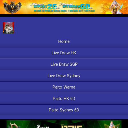
Home
Live Draw HK
Live Draw SGP
Live Draw Sydney
Paito Warna
Paito HK 6D
Paito Sydney 6D