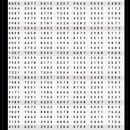
8
6
3
6
9
0
6
7
7
5
0
6
1
5
6
3
2
3
7
1
9
6
0
6
6
9
5
9
8
8
0
4
8
6
5
0
5
6
6
3
2
5
5
8
4
0
8
4
8
3
8
0
3
9
3
7
5
5
3
8
6
3
5
2
7
4
1
1
2
3
3
5
8
7
6
6
6
6
0
6
4
7
7
8
6
7
2
4
0
4
5
2
3
0
3
2
9
4
0
4
9
5
8
4
3
9
6
6
5
2
9
3
7
9
7
9
0
3
4
7
7
3
9
4
4
4
2
2
5
7
0
0
3
4
7
2
7
0
0
0
3
9
8
3
2
1
9
6
6
3
5
7
8
7
6
6
3
2
6
8
0
2
8
2
1
1
5
5
3
8
5
5
7
1
8
8
9
9
3
3
5
5
4
2
6
6
4
9
3
3
3
3
4
3
7
6
8
8
0
8
6
3
5
9
5
9
1
7
2
9
0
8
0
8
8
1
6
5
8
4
1
8
0
7
7
0
3
8
7
6
5
4
7
9
7
2
9
8
5
4
5
1
1
7
8
6
6
9
2
2
6
5
6
5
2
6
4
4
6
1
6
0
4
9
4
8
1
5
9
5
3
5
1
0
1
5
3
9
6
6
3
5
5
7
3
4
3
0
7
7
8
0
0
2
2
1
9
9
4
4
2
5
5
5
1
9
6
7
0
7
9
8
7
8
6
0
2
9
6
6
2
7
0
2
2
9
2
0
8
8
0
6
3
1
4
3
4
4
1
5
9
0
0
1
1
4
6
8
4
3
1
2
0
7
7
7
0
5
9
5
0
3
5
4
9
7
2
3
5
8
6
6
8
7
6
4
1
6
8
5
9
0
6
4
1
8
7
3
5
8
4
1
5
9
5
6
3
0
5
5
6
5
5
4
9
0
2
0
5
5
3
5
4
2
6
1
3
6
6
3
7
9
0
9
9
6
4
7
8
6
6
1
7
1
8
3
3
3
7
1
1
1
3
9
3
2
1
9
3
3
2
0
4
7
2
8
9
6
2
8
9
7
4
9
4
1
0
8
2
1
4
0
6
2
8
4
2
3
6
9
9
0
0
3
3
7
7
0
3
3
7
2
2
1
3
0
7
4
2
6
7
0
0
0
0
3
5
0
4
4
1
8
4
3
7
4
0
2
2
4
5
5
8
7
6
7
7
6
0
6
8
6
4
4
8
5
3
5
7
3
4
2
3
4
7
3
1
6
0
6
2
4
0
8
8
9
9
5
6
2
7
4
8
4
3
7
5
3
5
8
3
7
4
6
1
9
0
7
8
6
2
1
4
6
1
2
6
4
4
8
3
5
8
3
2
2
8
5
5
1
8
0
5
1
6
9
9
4
4
8
7
1
0
8
8
8
7
4
5
9
2
2
0
3
3
1
7
1
7
8
3
1
7
1
8
4
2
7
5
3
1
9
8
6
5
0
6
6
6
3
4
2
0
4
4
3
6
3
9
3
6
5
9
3
3
8
3
2
2
4
7
0
9
1
1
7
7
0
4
4
9
7
7
1
8
5
8
0
8
8
0
9
4
3
7
3
3
3
7
1
9
7
8
9
8
2
6
7
2
9
6
2
3
3
6
4
0
9
7
7
5
6
4
8
3
9
9
0
7
7
4
9
7
9
7
6
2
8
6
5
9
0
7
3
1
9
5
2
2
4
1
8
4
4
8
8
3
8
6
5
4
9
5
3
8
8
6
1
9
1
7
8
2
9
2
7
9
5
6
2
8
8
8
2
1
9
3
7
8
6
9
4
0
6
6
4
3
7
1
8
7
6
2
6
8
7
8
8
3
2
4
6
6
3
9
0
4
0
8
8
7
8
7
8
6
5
0
3
3
6
2
4
1
9
1
9
9
7
5
3
7
1
3
9
3
2
0
6
0
6
2
9
2
4
6
6
8
8
6
5
4
6
2
8
1
5
4
6
0
6
7
7
5
6
2
4
1
3
3
6
6
2
4
1
5
2
9
2
4
6
1
2
6
4
1
0
7
0
9
9
0
0
4
8
3
9
9
9
3
3