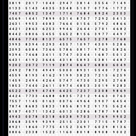
3
8
1
9
1
2
0
1
7
8
1
0
4
0
4
2
9
4
7
2
3
8
1
4
5
3
5
5
4
9
7
1
4
9
4
0
1
3
3
6
5
1
4
3
7
4
0
3
5
8
3
3
4
8
3
5
1
0
7
7
0
7
7
6
4
1
7
7
2
9
7
4
0
7
7
6
8
5
2
7
1
3
4
7
2
1
7
1
4
5
7
6
8
4
3
8
9
2
4
6
2
3
0
3
3
6
5
6
9
6
1
4
4
1
5
7
8
9
9
9
0
3
1
4
5
8
7
0
7
7
7
2
9
2
2
0
4
1
3
4
2
6
3
1
4
9
9
5
3
8
4
0
8
3
2
7
6
6
4
1
0
1
5
6
2
5
7
9
2
2
4
8
6
6
3
4
4
2
1
3
2
8
6
3
9
6
2
5
3
8
9
9
4
6
1
2
6
4
4
8
2
7
0
1
1
4
6
8
2
1
8
4
4
2
6
0
8
0
6
6
5
4
5
5
1
5
6
5
2
7
8
1
5
6
2
3
9
7
7
5
4
4
9
7
7
4
8
4
6
1
7
7
4
0
4
8
1
3
7
1
6
5
7
5
3
7
6
5
7
3
3
2
7
8
6
7
7
6
8
5
3
9
9
3
3
8
3
9
4
4
0
2
9
3
3
4
5
5
7
3
1
0
9
7
7
4
3
0
9
9
5
2
8
6
5
2
0
9
3
3
6
0
8
4
3
7
3
6
6
3
5
7
8
6
5
0
8
1
7
8
9
7
6
3
9
5
8
2
6
8
9
3
9
4
4
7
4
6
8
5
3
4
1
1
2
5
7
4
7
2
0
3
4
4
8
1
6
8
7
6
5
0
1
2
3
6
4
3
1
4
4
1
9
2
2
3
6
4
6
1
4
3
1
8
9
5
8
9
3
3
5
3
8
1
9
4
4
8
7
6
9
2
0
2
2
2
0
7
2
9
7
1
1
9
1
2
8
7
4
2
8
6
4
7
2
6
8
8
0
8
6
0
4
9
4
2
4
9
2
2
7
8
7
0
7
4
9
4
9
4
5
0
0
0
0
8
9
3
1
4
5
5
4
0
4
7
2
7
6
4
4
5
5
9
5
8
1
9
3
3
4
1
6
2
8
9
1
9
9
9
3
8
2
3
5
7
2
1
5
6
6
2
5
9
5
1
4
5
9
5
2
4
9
4
4
4
2
6
4
1
5
7
4
7
2
4
7
3
0
3
3
2
9
5
5
2
7
6
8
5
1
8
5
3
8
7
4
4
0
4
2
6
1
1
2
0
9
7
4
2
4
8
5
3
8
3
0
1
9
1
9
2
8
3
2
6
5
2
2
4
8
2
9
9
9
4
7
4
9
4
6
4
2
5
7
7
2
3
7
1
3
3
0
8
8
9
8
6
9
6
4
4
2
4
6
7
7
3
3
6
4
6
8
8
7
6
8
3
5
8
7
2
1
2
3
9
4
6
3
9
0
7
6
3
9
7
5
5
7
3
1
1
4
5
9
0
1
6
3
9
0
0
7
6
4
4
9
6
4
1
3
9
0
7
7
6
4
5
4
9
7
8
7
4
2
8
6
8
3
2
5
8
3
3
6
1
8
5
6
2
8
1
9
2
2
9
1
7
5
3
5
6
2
4
6
8
1
8
7
6
4
0
7
1
8
1
3
4
2
6
6
0
1
3
4
0
2
8
6
5
8
7
8
7
6
9
8
1
5
6
4
9
4
3
7
0
0
7
8
6
0
3
1
8
9
6
0
3
8
2
9
7
0
3
3
1
7
6
9
6
9
9
0
2
2
3
8
6
8
5
3
5
9
9
9
9
3
9
9
9
2
5
1
5
6
2
3
0
1
1
7
7
1
5
6
9
7
8
7
6
8
9
2
1
3
1
8
6
0
6
7
7
7
5
3
4
1
5
2
7
3
6
9
7
7
6
0
2
9
2
8
1
3
6
9
0
8
0
6
6
2
3
3
8
2
1
5
2
2
4
1
1
6
0
6
8
0
1
8
9
8
9
0
8
8
9
0
0
2
2