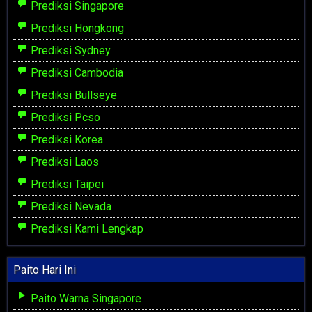
Prediksi Singapore
Prediksi Hongkong
Prediksi Sydney
Prediksi Cambodia
Prediksi Bullseye
Prediksi Pcso
Prediksi Korea
Prediksi Laos
Prediksi Taipei
Prediksi Nevada
Prediksi Kami Lengkap
Paito Hari Ini
Paito Warna Singapore