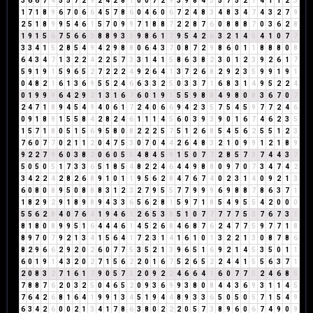
3
6
6
7
4
5
5
7
2
9
2
4
2
8
1
0
0
7
2
9
3
9
8
4
3
5
7
5
2
7
4
1
1
2
3
1
7
1
8
9
6
7
0
6
6
4
5
7
8
6
0
4
6
0
6
7
2
4
8
3
4
8
3
4
7
4
3
2
7
9
2
5
1
8
9
9
5
4
6
1
5
7
0
9
9
7
1
8
8
7
2
2
8
7
6
0
8
8
8
7
0
3
6
2
8
1
9
1
5
6
7
5
6
6
3
8
8
9
3
3
9
8
6
1
7
9
5
4
2
6
3
2
1
4
5
4
1
0
7
7
3
3
4
1
5
2
8
5
4
9
4
2
9
8
8
0
6
4
3
7
0
8
7
2
9
8
6
0
1
1
8
8
8
0
8
6
4
3
4
7
1
3
2
2
4
2
2
5
7
3
3
1
4
1
5
8
6
3
8
2
3
0
1
2
3
9
2
6
1
7
5
9
1
9
1
5
9
6
5
2
7
2
2
2
4
9
2
6
4
1
3
7
2
6
8
2
9
2
3
5
9
9
1
9
1
0
4
8
2
1
6
1
3
6
9
5
5
2
4
6
6
3
3
2
5
0
3
3
7
1
6
8
3
1
4
9
5
2
2
4
0
1
9
9
9
6
4
2
9
2
1
3
1
6
7
6
0
1
9
1
5
5
9
8
8
4
9
8
0
8
3
6
7
0
7
2
4
7
1
8
9
4
5
4
9
4
0
6
1
7
2
4
0
6
6
9
4
2
3
5
7
5
4
5
9
7
7
2
4
6
0
9
1
8
9
1
5
5
8
4
2
8
2
4
6
1
1
1
4
5
6
0
3
9
3
9
0
1
6
7
4
6
2
3
5
1
5
7
1
8
0
5
1
5
6
9
5
8
0
8
2
2
2
5
7
5
1
2
6
8
5
4
5
6
2
5
5
1
2
3
7
6
0
7
7
0
2
1
1
2
0
4
7
5
3
0
7
0
4
4
2
6
4
8
3
2
1
0
9
9
1
2
1
8
9
9
2
2
7
9
6
0
3
8
2
0
6
0
5
5
4
8
4
5
9
1
5
0
7
7
2
8
5
7
3
7
4
4
3
7
5
0
5
0
5
1
7
3
3
6
5
1
8
5
4
8
2
2
4
6
4
4
9
8
8
0
9
7
0
7
3
4
7
4
2
3
4
2
2
4
2
8
2
6
8
9
1
0
1
1
9
5
6
2
8
4
7
6
7
4
0
2
3
1
4
0
9
2
1
3
6
0
8
0
8
9
5
0
8
8
8
3
1
2
3
2
7
9
5
5
7
7
9
9
9
6
9
8
8
7
8
6
3
7
1
1
8
2
9
2
9
1
8
9
8
9
4
3
3
6
5
6
2
8
1
5
9
7
1
8
5
4
9
5
5
4
2
0
0
0
5
5
6
2
8
4
0
7
6
4
1
9
4
6
1
2
6
5
3
8
5
1
0
7
7
7
7
7
5
3
7
6
7
3
1
8
1
8
0
8
9
9
5
1
6
4
4
4
6
1
4
5
2
6
8
4
6
8
7
6
2
4
7
7
5
9
7
7
1
8
8
9
7
0
7
9
2
1
3
4
1
5
6
4
1
7
2
3
1
4
1
6
1
0
1
3
2
2
1
3
0
8
7
8
6
8
2
9
6
6
2
9
2
0
2
6
0
7
7
5
3
5
2
1
3
9
6
5
1
6
9
2
1
4
5
3
5
0
1
1
6
0
1
9
1
4
3
2
0
2
7
1
5
6
2
2
0
1
6
7
5
2
6
5
2
2
4
4
1
5
5
6
3
7
1
2
0
8
3
2
7
1
6
1
7
9
0
5
7
3
2
0
9
2
2
4
6
6
4
1
6
0
7
7
5
2
4
6
8
5
7
8
8
7
6
2
0
3
2
5
0
4
6
5
2
0
9
3
6
9
9
3
8
0
8
4
4
3
6
9
3
1
1
4
5
7
6
4
2
6
8
1
6
4
1
9
9
1
3
4
5
1
9
4
4
8
9
3
3
6
5
0
5
0
5
7
1
5
4
9
6
3
4
2
6
0
0
2
1
3
4
1
7
8
6
3
8
0
2
2
2
0
5
7
3
8
9
6
0
6
7
4
9
0
9