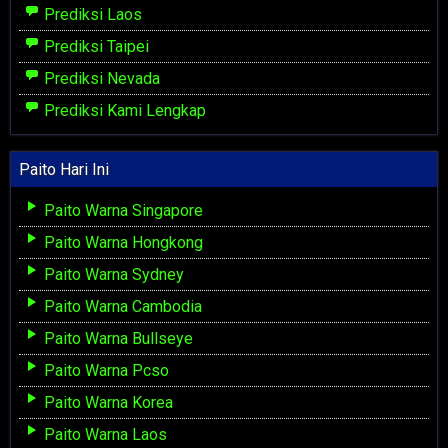
Prediksi Laos
Prediksi Taipei
Prediksi Nevada
Prediksi Kami Lengkap
Paito Hari Ini
Paito Warna Singapore
Paito Warna Hongkong
Paito Warna Sydney
Paito Warna Cambodia
Paito Warna Bullseye
Paito Warna Pcso
Paito Warna Korea
Paito Warna Laos