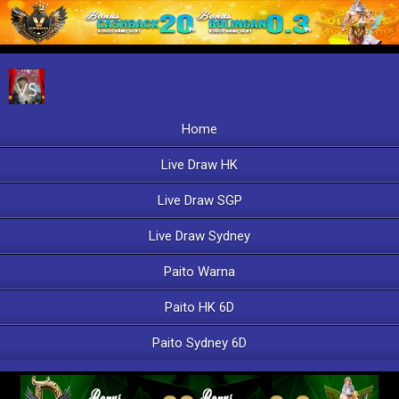
Home
Live Draw HK
Live Draw SGP
Live Draw Sydney
Paito Warna
Paito HK 6D
Paito Sydney 6D