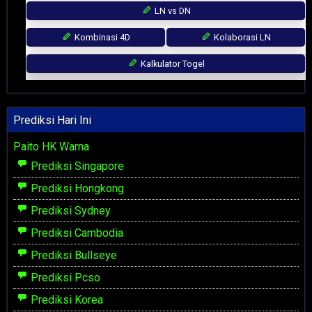
LN vs DN
Kombinasi 4D
Kolaborasi LN
Kalkulator Togel
Prediksi Hari Ini
Paito HK Warna
Prediksi Singapore
Prediksi Hongkong
Prediksi Sydney
Prediksi Cambodia
Prediksi Bullseye
Prediksi Pcso
Prediksi Korea