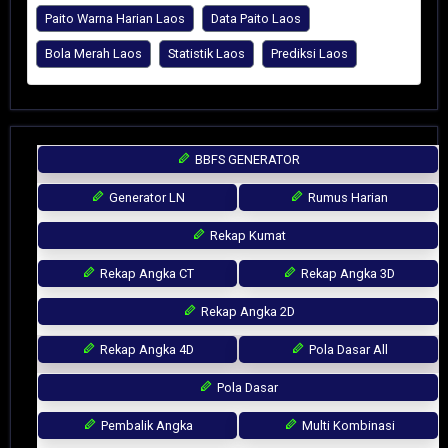
Paito Warna Harian Laos
Data Paito Laos
Bola Merah Laos
Statistik Laos
Prediksi Laos
BBFS GENERATOR
Generator LN
Rumus Harian
Rekap Kumat
Rekap Angka CT
Rekap Angka 3D
Rekap Angka 2D
Rekap Angka 4D
Pola Dasar All
Pola Dasar
Pembalik Angka
Multi Kombinasi