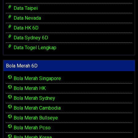
Data Taipei
Data Nevada
Data HK 6D
Data Sydney 6D
Data Togel Lengkap
Bola Merah 6D
Bola Merah Singapore
Bola Merah HK
Bola Merah Sydney
Bola Merah Cambodia
Bola Merah Bullseye
Bola Merah Pcso
Bola Merah Korea