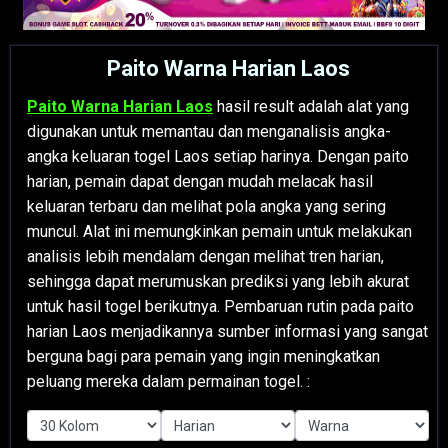
Paito Warna Harian Laos
Paito Warna Harian Laos
hasil result adalah alat yang
digunakan untuk memantau dan menganalisis angka-
angka keluaran togel Laos setiap harinya. Dengan paito
harian, pemain dapat dengan mudah melacak hasil
keluaran terbaru dan melihat pola angka yang sering
muncul. Alat ini memungkinkan pemain untuk melakukan
analisis lebih mendalam dengan melihat tren harian,
sehingga dapat merumuskan prediksi yang lebih akurat
untuk hasil togel berikutnya. Pembaruan rutin pada paito
harian Laos menjadikannya sumber informasi yang sangat
berguna bagi para pemain yang ingin meningkatkan
peluang mereka dalam permainan togel. :