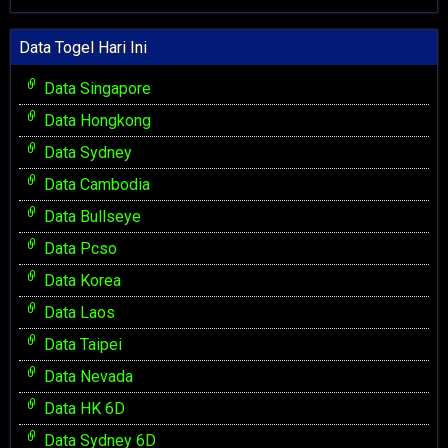
Data Togel Hari Ini
Data Singapore
Data Hongkong
Data Sydney
Data Cambodia
Data Bullseye
Data Pcso
Data Korea
Data Laos
Data Taipei
Data Nevada
Data HK 6D
Data Sydney 6D