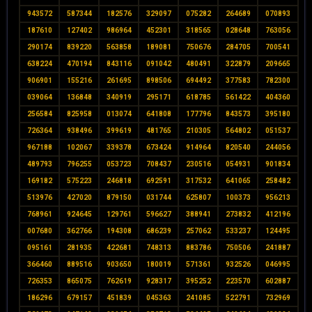
943572
587344
182576
329097
075282
264689
070893
187610
127402
986964
452301
318565
028648
763056
290174
839220
563858
189081
750676
284705
700541
638224
470194
843116
091042
480491
322879
209665
906901
155216
261695
898506
694492
377583
782300
039064
136848
340919
295171
618785
561422
404360
256584
825958
013074
641808
177796
843573
395180
726364
938496
399619
481765
210305
564802
051537
967188
102067
339378
673424
914964
820540
244056
489793
796255
053723
708437
230516
054931
901834
169182
575223
246818
692591
317532
641065
258482
513976
427020
879150
031744
625807
100373
956213
768961
924645
129761
596627
388941
273832
412196
007680
362766
194308
686239
257062
533237
124495
095161
281935
422681
748313
883786
750506
241887
366460
889516
903650
180019
571361
932526
046995
726353
865075
762619
928317
395252
223570
602887
186296
679157
451839
045363
241085
522791
732969