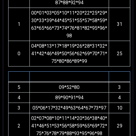
87*88*92*94
00*01*03*05*10*11*20*22*25*29*
30*33*39*44*45*51*55*57*58*59*
1
31
63*65*66*73*74*76*81*82*95*96*
98
04*08*13*17*18*19*26*28*31*32*
0
41*42*46*49*50*56*62*69*70*71*
25
75*80*86*89*99
Hit
Angka 2D Tengah
Jumlah
5
09*52*80
3
4
89*90*91*94
4
3
05*06*17*32*49*63*64*67*73*97
10
02*07*08*10*11*14*20*36*38*40*
2
41*46*51*53*56*58*59*65*69*72*
29
75*76*78*79*88*93*95*96*98