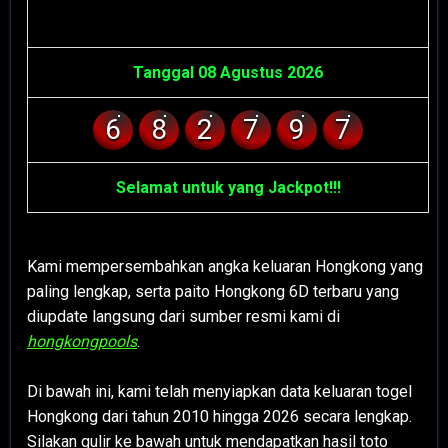
Result Hongkong Terbaru
Tanggal 08 Agustus 2026
6
8
2
7
9
7
Selamat untuk yang Jackpot!!!
Kami mempersembahkan angka keluaran Hongkong yang
paling lengkap, serta paito Hongkong 6D terbaru yang
diupdate langsung dari sumber resmi kami di
hongkongpools
.
Di bawah ini, kami telah menyiapkan data keluaran togel
Hongkong dari tahun 2010 hingga 2026 secara lengkap.
Silakan gulir ke bawah untuk mendapatkan hasil toto