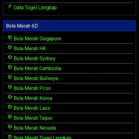
Data Togel Lengkap
Bola Merah 6D
Bola Merah Singapore
Bola Merah HK
Bola Merah Sydney
Bola Merah Cambodia
Bola Merah Bullseye
Bola Merah Pcso
Bola Merah Korea
Bola Merah Laos
Bola Merah Taipei
Bola Merah Nevada
Bola Merah Togel Lengkap