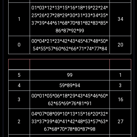
01*03*12*13*15*16*18*19*22*24*
25*26*27*28*29*30*31*33*34*35*
1
34
37*39*44*61*68*70*81*82*83*85*
86*87*92*99
00*04*21*23*42*43*45*47*48*50*
0
20
54*55*57*60*62*66*71*74*77*84
Hit
Angka 2D Depan
Jumlah
5
99
1
4
59*89*94
3
00*01*05*06*18*29*43*45*46*60*
3
16
62*65*69*76*81*91
04*07*08*09*10*13*15*16*20*32*
2
33*37*39*40*41*42*48*53*57*63*
27
67*68*70*78*80*87*98