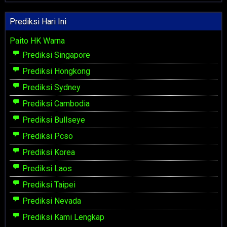
Prediksi Hari Ini
Paito HK Warna
Prediksi Singapore
Prediksi Hongkong
Prediksi Sydney
Prediksi Cambodia
Prediksi Bullseye
Prediksi Pcso
Prediksi Korea
Prediksi Laos
Prediksi Taipei
Prediksi Nevada
Prediksi Kami Lengkap