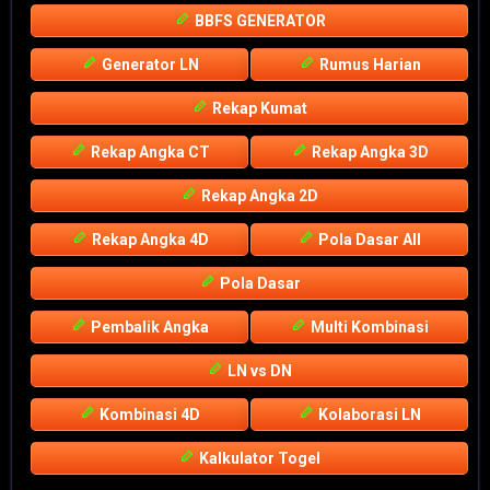
BBFS GENERATOR
Generator LN
Rumus Harian
Rekap Kumat
Rekap Angka CT
Rekap Angka 3D
Rekap Angka 2D
Rekap Angka 4D
Pola Dasar All
Pola Dasar
Pembalik Angka
Multi Kombinasi
LN vs DN
Kombinasi 4D
Kolaborasi LN
Kalkulator Togel