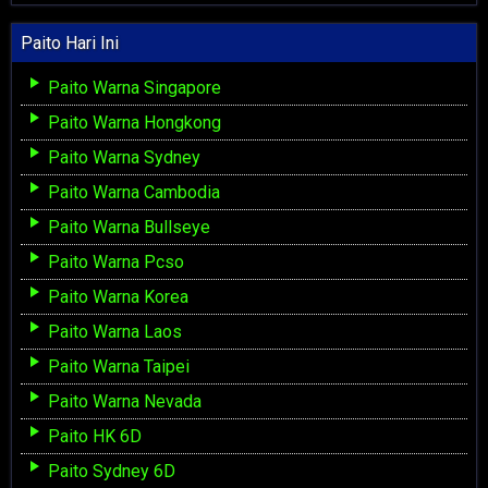
Paito Hari Ini
Paito Warna Singapore
Paito Warna Hongkong
Paito Warna Sydney
Paito Warna Cambodia
Paito Warna Bullseye
Paito Warna Pcso
Paito Warna Korea
Paito Warna Laos
Paito Warna Taipei
Paito Warna Nevada
Paito HK 6D
Paito Sydney 6D