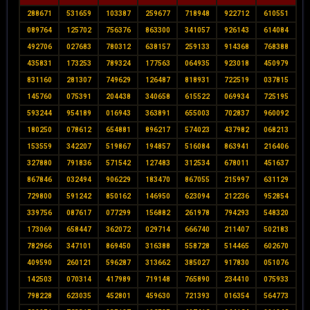
288671
531659
103387
259677
718948
922712
610551
089764
125702
756376
863300
341057
926143
614084
492706
027683
780312
638157
259133
914368
768388
435831
173253
789324
177563
064935
923018
450979
831160
281307
749629
126487
818931
722519
037815
145760
075391
204438
340658
615522
069934
725195
593244
954189
016943
363891
655003
702837
960092
180250
078612
654881
896217
574023
437982
068213
153559
342207
519867
194857
516084
863941
216406
327880
791836
571542
127483
312534
678011
451637
867846
032494
906229
183470
867055
215997
631129
729800
591242
850162
146950
623094
212236
952854
339756
087617
077299
156882
261978
794293
548320
173069
658447
362072
029714
666740
211407
502183
782966
347101
869450
316388
558728
514465
602670
409590
260121
596287
313662
385027
917830
051076
142503
070314
417989
719148
765890
234410
075933
798228
623035
452801
459630
721393
016354
564773