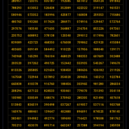
280951
723315
035187
192585
607412
064124
091842
788293
613052
526438
352089
422322
319147
961531
580946
073352
183996
425877
160838
259353
715686
480763
593260
017624
286971
074916
329447
572764
297076
183540
471630
364887
216704
853226
097361
235752
608892
378138
120340
299012
017496
782601
839089
423723
468350
676008
709862
421920
415084
403605
009149
584492
910225
157956
988040
139171
743968
165290
706104
468029
980353
607609
302488
203520
397262
490725
152442
553935
545267
749670
813326
205805
021634
938450
380636
936182
211926
167568
722944
537892
354020
209656
143212
922784
665838
410378
916760
188456
303965
981280
286034
208296
637122
824533
930461
779070
731393
354118
105985
030549
548074
370963
285305
821490
407618
513843
836519
390498
037267
619057
537116
903768
165976
488461
139647
402480
896091
874525
878145
383401
594982
492774
189690
716421
978508
381762
705213
453070
895714
663247
257388
394194
245938