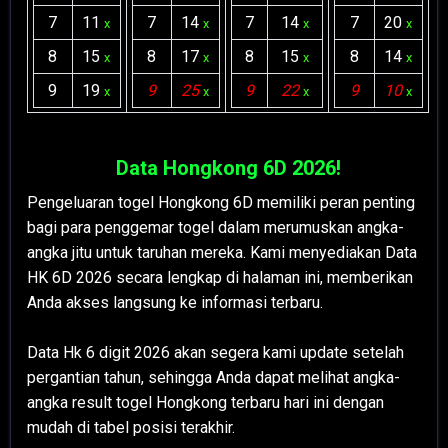
7
11
7
14
7
14
7
20
x
x
x
x
8
15
8
17
8
15
8
14
x
x
x
x
9
19
9
25
9
22
9
10
x
x
x
x
Data Hongkong 6D 2026!
Pengeluaran togel Hongkong 6D memiliki peran penting
bagi para penggemar togel dalam merumuskan angka-
angka jitu untuk taruhan mereka. Kami menyediakan Data
HK 6D 2026 secara lengkap di halaman ini, memberikan
Anda akses langsung ke informasi terbaru.
Data Hk 6 digit 2026 akan segera kami update setelah
pergantian tahun, sehingga Anda dapat melihat angka-
angka result togel Hongkong terbaru hari ini dengan
mudah di tabel posisi terakhir.