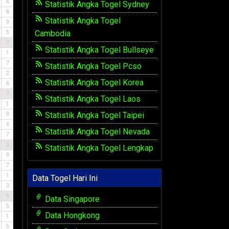
4
Statistik Angka Togel Sydney
8
Statistik Angka Togel
9
5
Cambodia
7
Statistik Angka Togel Bullseye
1
7
Statistik Angka Togel Pcso
2
Statistik Angka Togel Korea
6
7
Statistik Angka Togel Laos
1
9
Statistik Angka Togel Taipei
4
Statistik Angka Togel Nevada
7
5
Statistik Angka Togel Lengkap
9
7
1
Data Togel Hari Ini
3
6
Data Singapore
5
Data Hongkong
1
5