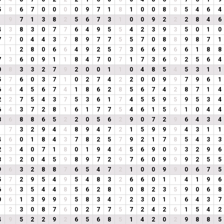
5
8
6
7
0
0
0
0
9
7
1
8
1
0
0
8
8
5
4
6
4
1
9
7
1
3
8
2
5
6
7
3
1
0
0
9
2
2
2
8
4
6
4
3
8
3
0
7
7
6
4
9
5
5
4
2
3
9
3
5
0
1
0
7
7
0
4
4
3
7
8
9
7
7
5
5
7
0
8
8
9
8
7
1
1
1
2
8
0
6
6
4
9
2
5
7
3
6
6
9
6
6
1
8
8
7
3
6
0
9
1
1
8
4
7
0
7
1
7
3
6
9
2
5
6
4
0
8
3
3
2
7
9
2
0
0
1
1
0
4
8
5
4
5
3
1
1
5
7
6
0
3
7
1
0
2
7
4
2
2
0
0
9
9
7
9
6
1
6
4
4
5
6
7
4
1
8
6
2
8
5
6
7
4
2
8
7
1
4
2
2
7
5
4
3
7
5
3
6
1
7
4
5
5
9
5
9
5
3
4
6
4
3
7
2
8
1
6
1
7
7
5
4
6
1
5
6
1
0
4
4
8
6
8
8
6
5
2
2
0
5
6
2
9
0
7
2
9
6
4
3
4
1
7
3
2
9
4
4
8
9
4
7
2
1
5
9
9
9
4
3
1
1
4
6
0
1
8
4
3
7
8
2
5
7
9
2
1
7
8
5
4
3
3
2
3
4
0
7
1
8
0
1
9
4
4
5
6
9
0
9
3
2
9
6
3
3
2
0
4
5
9
8
9
7
2
9
7
6
0
9
9
9
2
5
5
9
6
3
2
8
8
7
6
5
4
7
2
1
0
0
9
9
0
6
7
5
5
7
2
9
5
4
9
5
4
8
3
2
6
6
0
1
1
4
1
9
6
6
6
3
5
4
4
8
5
6
2
8
1
0
8
2
3
5
9
0
6
8
0
6
1
3
9
9
9
5
8
3
4
7
2
3
0
1
1
6
4
3
7
1
2
3
0
8
7
6
0
2
7
7
5
7
2
4
2
6
1
5
4
2
4
9
5
2
2
9
2
6
5
6
8
5
1
4
2
0
2
9
8
8
5