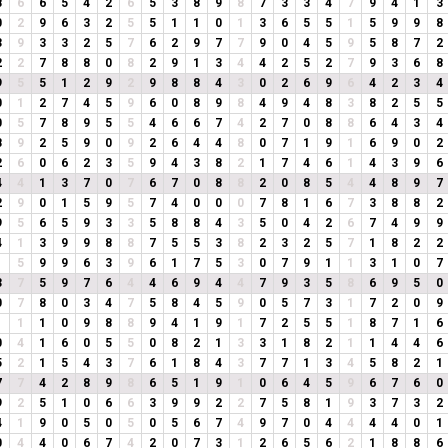
8
6
6
5
4
2
6
5
3
8
9
8
7
3
3
4
7
9
4
1
3
0
2
9
6
3
2
5
5
1
1
0
1
3
6
5
5
1
5
9
9
8
3
9
3
3
2
5
7
6
2
9
7
7
9
0
4
5
9
5
8
7
2
2
2
7
8
8
0
8
2
9
1
3
4
4
2
5
2
7
9
3
6
8
9
5
5
1
2
9
2
9
8
8
4
3
0
2
6
9
6
4
2
3
4
0
1
2
7
4
5
9
6
0
8
9
8
4
9
4
8
3
8
2
5
5
0
5
7
8
9
5
5
4
6
6
7
4
2
7
0
8
8
6
4
3
4
8
9
2
5
9
0
9
2
6
4
4
8
0
7
1
9
1
6
9
0
2
2
6
0
6
2
3
5
9
4
3
8
2
1
7
4
6
1
4
3
9
6
4
4
1
3
7
0
7
6
7
0
8
8
2
0
8
5
4
4
8
9
7
2
9
0
1
5
9
5
7
4
0
0
0
7
8
1
6
7
3
8
8
2
9
5
6
5
9
3
3
5
8
8
4
3
5
0
4
2
6
7
4
9
9
4
1
3
9
9
8
8
7
5
5
3
8
2
3
2
5
7
1
8
2
2
1
5
9
9
6
3
9
6
1
7
5
3
0
7
9
1
1
3
1
0
7
3
7
5
9
7
6
4
4
6
9
4
4
7
9
3
5
8
6
9
5
0
0
7
8
0
3
4
7
5
8
4
5
9
0
5
7
3
1
7
2
0
9
1
1
1
0
9
8
8
9
4
1
9
1
7
2
5
5
1
8
7
1
6
0
4
1
6
0
5
5
0
8
2
1
3
3
1
8
2
1
1
4
4
6
5
2
1
5
4
3
7
6
1
8
4
3
7
7
1
3
4
5
8
2
1
7
7
4
2
8
9
8
6
5
1
9
1
0
6
4
5
9
6
7
6
0
9
2
5
1
0
6
6
3
9
9
2
2
7
5
8
1
9
3
7
3
2
4
1
9
0
5
0
5
0
5
6
7
4
9
7
0
4
4
4
4
0
1
0
4
4
0
6
7
4
2
0
7
3
1
2
6
5
6
2
1
8
8
6