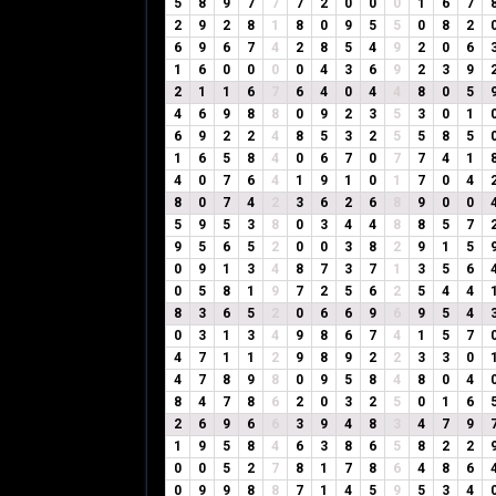
5
8
9
7
7
7
2
0
0
0
1
6
7
2
9
2
8
1
8
0
9
5
5
0
8
2
6
9
6
7
4
2
8
5
4
9
2
0
6
1
6
0
0
0
0
4
3
6
9
2
3
9
2
1
1
6
7
6
4
0
4
4
8
0
5
4
6
9
8
8
0
9
2
3
5
3
0
1
6
9
2
2
4
8
5
3
2
5
5
8
5
1
6
5
8
4
0
6
7
0
7
7
4
1
4
0
7
6
4
1
9
1
0
1
7
0
4
8
0
7
4
2
3
6
2
6
8
9
0
0
5
9
5
3
8
0
3
4
4
8
8
5
7
9
5
6
5
2
0
0
3
8
2
9
1
5
0
9
1
3
4
8
7
3
7
1
3
5
6
0
5
8
1
9
7
2
5
6
2
5
4
4
8
3
6
5
2
0
6
6
9
6
9
5
4
0
3
1
3
4
9
8
6
7
4
1
5
7
4
7
1
1
2
9
8
9
2
2
3
3
0
4
7
8
9
8
0
9
5
8
4
8
0
4
8
4
7
8
6
2
0
3
2
5
0
1
6
2
6
9
6
6
3
9
4
8
3
4
7
9
1
9
5
8
4
6
3
8
6
5
8
2
2
0
0
5
2
7
8
1
7
8
6
4
8
6
0
9
9
8
8
7
1
4
5
9
5
3
4