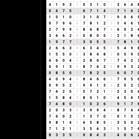
4
1
9
3
3
0
3
1
0
1
3
6
4
0
4
7
5
3
6
7
1
4
5
7
1
6
1
5
1
0
1
3
1
0
7
7
9
0
6
0
7
9
6
6
7
8
1
2
3
1
4
6
2
7
9
9
9
8
6
8
7
6
6
0
2
3
6
6
2
8
0
8
0
5
5
2
1
8
1
9
7
7
5
3
0
5
5
1
7
8
1
2
6
6
3
9
6
3
4
5
9
5
4
9
1
5
5
0
5
3
8
4
8
3
0
5
9
4
6
0
4
4
2
8
0
7
7
7
4
2
0
9
1
3
4
8
7
6
2
8
9
9
3
0
8
5
0
5
7
8
2
5
7
6
0
7
4
0
9
4
4
8
4
6
6
3
7
9
5
0
9
5
2
7
9
9
1
3
4
2
5
2
7
4
2
5
7
5
7
2
1
3
2
3
0
1
5
8
4
3
8
0
1
0
1
4
5
6
7
4
8
0
8
1
0
2
6
8
9
1
7
2
0
3
3
6
3
9
9
4
4
8
7
4
7
6
0
2
2
1
3
7
0
7
0
1
5
9
8
1
4
5
6
5
8
5
4
3
5
0
7
1
2
1
3
3
5
6
3
9
1
5
7
8
3
3
5
8
0
8
4
3
7
4
0
6