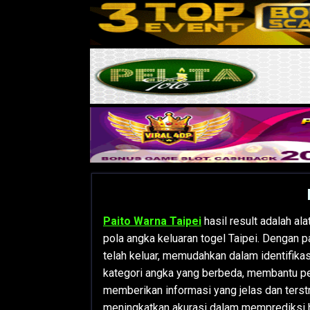
Paito Warna Taipei
hasil result adalah al
pola angka keluaran togel Taipei. Dengan p
telah keluar, memudahkan dalam identifikas
kategori angka yang berbeda, membantu pe
memberikan informasi yang jelas dan terst
meningkatkan akurasi dalam memprediksi has