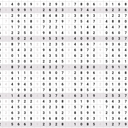
8
3
4
0
0
9
9
9
2
9
3
3
7
8
0
6
6
3
1
6
8
2
8
5
9
9
1
1
2
6
2
3
5
6
7
4
4
8
6
2
3
6
9
6
2
9
4
3
7
8
4
8
3
2
3
8
9
3
3
1
2
2
7
1
7
9
6
1
8
9
3
3
7
9
7
7
5
4
7
2
4
8
8
0
4
6
1
7
0
6
6
7
2
2
1
3
5
1
4
8
3
4
4
7
8
6
5
2
2
5
0
5
9
8
1
4
5
8
5
8
2
1
0
6
0
7
9
1
5
0
2
4
6
9
5
3
9
3
4
0
9
0
9
0
0
3
7
8
8
8
7
1
1
2
1
2
3
5
8
4
6
6
7
4
9
3
6
2
0
9
5
4
3
2
5
9
6
2
6
8
6
8
7
2
9
7
6
5
4
3
5
0
1
6
6
3
6
3
5
5
1
6
2
9
0
9
3
4
6
9
2
5
5
3
0
9
9
2
2
4
5
9
1
3
9
3
3
5
3
6
1
0
7
8
7
0
4
4
8
3
2
7
9
6
2
8
0
8
2
9
1
9
6
2
6
1
1
5
6
5
9
0
7
7
2
8
9
6
6
5
2
6
8
3
5
4
1
7
9
7
4
0
9
0
9
5
3
9
4
4
9
5
6
2
4
4
4
9
4
5
9
0
0
1
6
7
9
7
4
7
2
0
1
0
9
1
7
1
9
9
2
2
7
8
2
3
5
9
8
5
4
9
6
0
4
9
6
4
1
4
4
0
4
5
3
7
6
4
6
3
1
9
1
2
5
3
7
4
8
0
7
2
2
4
4
3
0
8
8
5
1
9
1
1
6
4
3
7
3
8
4
5
0
6
6
0
2
3
8
2
5
7
8
1
9
7
8
2
6
2
2
6
3
3
9
3
3
1
5
2
7
8
5
9
9
9
2
0
9
7
6
4
6
7
1
8
9
9
6
8
0
8
4
0
0
3
3
1
3
6
4
2
8
5
6
6
3
9
2
3
2
8
1
1
0
8
5
4
1
2
7
9