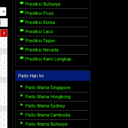
Prediksi Bullseye
Prediksi Pcso
Prediksi Korea
Prediksi Laos
D
3
Prediksi Taipei
2
Prediksi Nevada
5
1
Prediksi Kami Lengkap
4
8
1
Paito Hari Ini
7
2
Paito Warna Singapore
2
Paito Warna Hongkong
8
4
Paito Warna Sydney
7
5
Paito Warna Cambodia
6
Paito Warna Bullseye
8