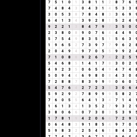
7
5
1
0
1
3
8
1
1
2
8
7
6
7
4
8
4
3
0
4
3
1
4
5
3
3
3
0
5
3
8
7
8
4
8
3
3
6
9
6
4
1
3
4
3
9
2
8
1
5
2
4
9
2
2
1
3
8
4
7
9
7
3
5
0
2
3
8
0
8
9
0
7
6
4
4
4
9
5
7
5
4
9
8
3
5
5
1
5
6
3
1
9
6
5
2
7
3
9
7
7
9
6
2
2
0
4
9
4
9
7
0
5
5
9
9
2
7
1
0
8
8
9
2
6
7
4
2
2
5
5
4
6
8
5
1
4
1
7
8
3
0
2
4
9
2
3
5
0
6
5
4
9
4
7
4
5
0
9
4
4
6
9
8
0
8
4
3
0
7
2
8
8
7
8
3
9
9
9
0
6
0
5
4
7
6
4
2
7
2
3
5
3
0
6
5
9
2
9
2
7
8
9
9
9
5
8
2
7
6
0
5
5
6
4
1
3
4
7
1
4
1
6
1
3
4
1
3
5
2
7
9
3
2
3
8
0
6
6
0
7
3
0
3
5
3
9
1
7
8
1
9
4
2
0
6
6
7
2
9
0
6
4
8
3
9
1
8
5
4
9
7
0
5
9
8
3
2
2
5
4
6
1
8
4
3
7
7
4
2
6
3
6
7
1
8
9
6
4