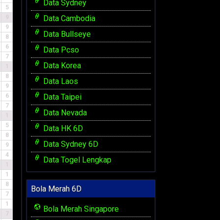
Data Sydney
5
9
Data Cambodia
9
Data Bullseye
8
6
Data Pcso
7
Data Korea
1
8
Data Laos
9
6
Data Taipei
7
Data Nevada
1
5
Data HK 6D
8
Data Sydney 6D
9
4
Data Togel Lengkap
1
1
8
Bola Merah 6D
7
1
Bola Merah Singapore
7