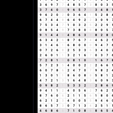
3
6
9
7
7
4
8
5
7
3
8
0
3
3
7
4
0
4
9
6
5
7
3
3
4
8
9
6
2
0
2
0
3
6
4
1
5
2
8
6
7
4
4
8
6
4
9
2
2
3
0
9
7
5
3
4
7
1
0
3
2
5
2
2
9
0
8
5
4
9
7
3
8
0
8
8
0
5
9
1
4
4
8
4
8
6
3
9
8
2
8
6
3
4
2
6
8
7
6
7
4
4
6
2
3
1
4
6
1
6
8
0
0
0
9
4
7
0
7
2
6
8
2
5
3
3
6
3
4
0
2
6
0
1
1
3
2
1
6
7
0
3
7
7
2
8
1
9
0
8
1
0
1
1
6
7
5
7
2
3
5
4
0
0
2
2
2
6
6
6
0
7
8
6
2
4
7
0
7
9
8
2
1
3
0
1
1
8
6
0
8
8
5
8
1
4
7
2
1
3
1
6
4
8
3
6
0
9
0
9
8
2
1
5
3
3
2
5
2
8
6
9
4
1
1
2
4
0
5
6
2
7
6
2
8
7
6
0
6
2
1
1
5
6
1
8
0
6
2
1
2
3
4
0
0
5
5
9
4
6
8
6
5
7
3
0
7
1
3
4
2
5
1
4
6
8
6
5
7
1
0
8
8
8
6
5