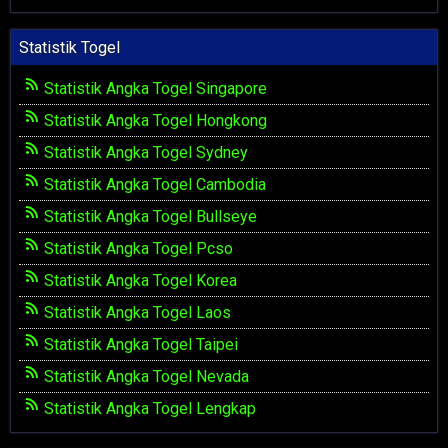
Statistik Togel
Statistik Angka Togel Singapore
Statistik Angka Togel Hongkong
Statistik Angka Togel Sydney
Statistik Angka Togel Cambodia
Statistik Angka Togel Bullseye
Statistik Angka Togel Pcso
Statistik Angka Togel Korea
Statistik Angka Togel Laos
Statistik Angka Togel Taipei
Statistik Angka Togel Nevada
Statistik Angka Togel Lengkap