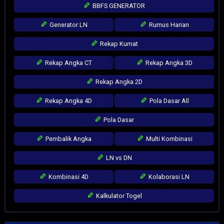
BBFS GENERATOR
Generator LN
Rumus Harian
Rekap Kumat
Rekap Angka CT
Rekap Angka 3D
Rekap Angka 2D
Rekap Angka 4D
Pola Dasar All
Pola Dasar
Pembalik Angka
Multi Kombinasi
LN vs DN
Kombinasi 4D
Kolaborasi LN
Kalkulator Togel