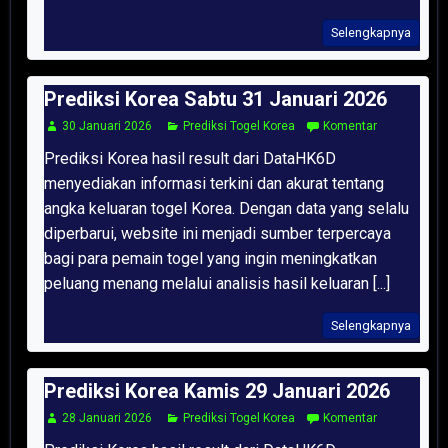
Selengkapnya
Prediksi Korea Sabtu 31 Januari 2026
30 Januari 2026
Prediksi Togel Korea
Komentar
Prediksi Korea hasil result dari DataHK6D
menyediakan informasi terkini dan akurat tentang
angka keluaran togel Korea. Dengan data yang selalu
diperbarui, website ini menjadi sumber terpercaya
bagi para pemain togel yang ingin meningkatkan
peluang menang melalui analisis hasil keluaran [...]
Selengkapnya
Prediksi Korea Kamis 29 Januari 2026
28 Januari 2026
Prediksi Togel Korea
Komentar