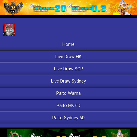
Home
Live Draw HK
Live Draw SGP
Live Draw Sydney
Paito Warna
Paito HK 6D
Paito Sydney 6D