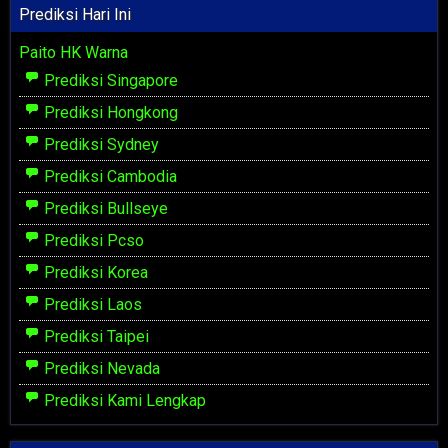
Prediksi Hari Ini
Paito HK Warna
Prediksi Singapore
Prediksi Hongkong
Prediksi Sydney
Prediksi Cambodia
Prediksi Bullseye
Prediksi Pcso
Prediksi Korea
Prediksi Laos
Prediksi Taipei
Prediksi Nevada
Prediksi Kami Lengkap