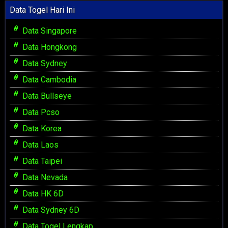
Data Togel Hari Ini
Data Singapore
Data Hongkong
Data Sydney
Data Cambodia
Data Bullseye
Data Pcso
Data Korea
Data Laos
Data Taipei
Data Nevada
Data HK 6D
Data Sydney 6D
Data Togel Lengkap