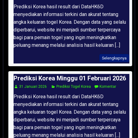
Prediksi Korea hasil result dari DataHK6D
menyediakan informasi terkini dan akurat tentang
angka keluaran togel Korea. Dengan data yang selalu
diperbarui, website ini menjadi sumber terpercaya
bagi para pemain togel yang ingin meningkatkan
peluang menang melalui analisis hasil keluaran [...]
Selengkapnya
Prediksi Korea Minggu 01 Februari 2026
31 Januari 2026
Prediksi Togel Korea
Komentar
Prediksi Korea hasil result dari DataHK6D
menyediakan informasi terkini dan akurat tentang
angka keluaran togel Korea. Dengan data yang selalu
diperbarui, website ini menjadi sumber terpercaya
bagi para pemain togel yang ingin meningkatkan
peluang menang melalui analisis hasil keluaran [...]