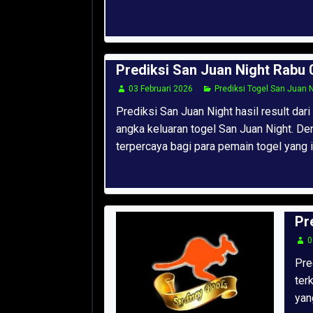
Prediksi San Juan Night Rabu 
03 Februari 2026
Prediksi Togel San Juan 
Prediksi San Juan Night hasil result da
angka keluaran togel San Juan Night. De
terpercaya bagi para pemain togel yang 
Pr
0
Pre
ter
yan