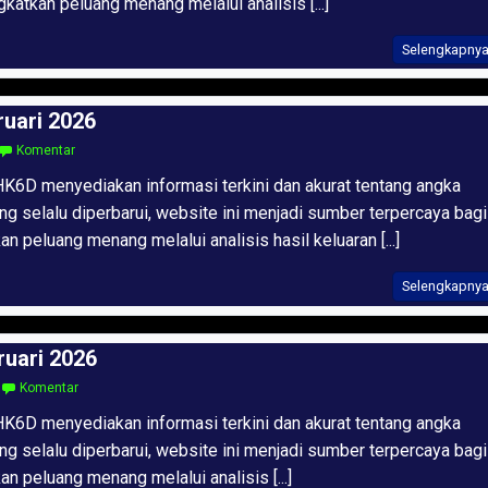
katkan peluang menang melalui analisis [...]
Selengkapny
ruari 2026
Komentar
aHK6D menyediakan informasi terkini dan akurat tentang angka
ng selalu diperbarui, website ini menjadi sumber terpercaya bagi
n peluang menang melalui analisis hasil keluaran [...]
Selengkapny
ruari 2026
Komentar
aHK6D menyediakan informasi terkini dan akurat tentang angka
ng selalu diperbarui, website ini menjadi sumber terpercaya bagi
n peluang menang melalui analisis [...]