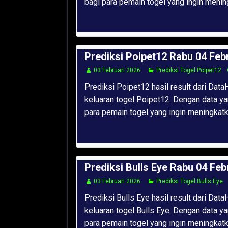
bagi para pemain togel yang ingin mening
Prediksi Poipet12 Rabu 04 Feb
03 Februari 2026
Prediksi Togel Poipet12
Prediksi Poipet12 hasil result dari Dat
keluaran togel Poipet12. Dengan data ya
para pemain togel yang ingin meningkatka
Prediksi Bulls Eye Rabu 04 Feb
03 Februari 2026
Prediksi Togel Bulls Eye
Prediksi Bulls Eye hasil result dari Dat
keluaran togel Bulls Eye. Dengan data ya
para pemain togel yang ingin meningkatka