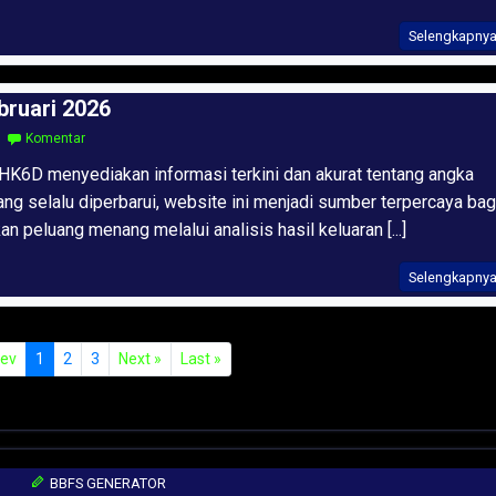
Selengkapny
bruari 2026
Komentar
aHK6D menyediakan informasi terkini dan akurat tentang angka
ng selalu diperbarui, website ini menjadi sumber terpercaya bag
n peluang menang melalui analisis hasil keluaran [...]
Selengkapny
rev
1
2
3
Next »
Last »
BBFS GENERATOR