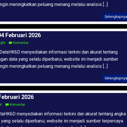
ngin meningkatkan peluang menang melalui analisis [...]
Selengkapny
04 Februari 2026
ight
Komentar
i DataHK6D menyediakan informasi terkini dan akurat tentang
ngan data yang selalu diperbarui, website ini menjadi sumber
ngin meningkatkan peluang menang melalui analisis [...]
Selengkapny
Februari 2026
ht
Komentar
DataHK6D menyediakan informasi terkini dan akurat tentang angka
 yang selalu diperbarui, website ini menjadi sumber terpercaya