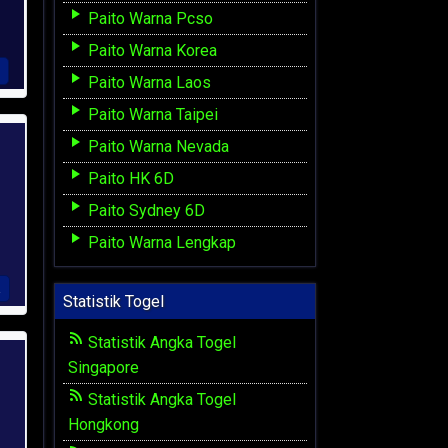
Paito Warna Pcso
Paito Warna Korea
a
Paito Warna Laos
Paito Warna Taipei
Paito Warna Nevada
Paito HK 6D
Paito Sydney 6D
Paito Warna Lengkap
a
Statistik Togel
Statistik Angka Togel
Singapore
Statistik Angka Togel
Hongkong