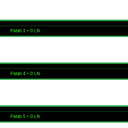
Patah 3 = 0 LN
Patah 4 = 0 LN
Patah 5 = 0 LN