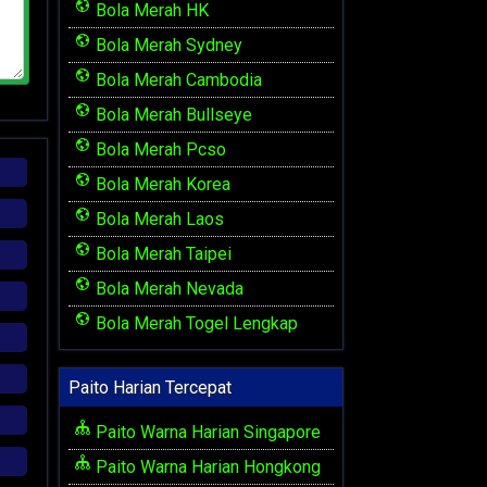
Bola Merah HK
Bola Merah Sydney
Bola Merah Cambodia
Bola Merah Bullseye
Bola Merah Pcso
Bola Merah Korea
Bola Merah Laos
Bola Merah Taipei
Bola Merah Nevada
Bola Merah Togel Lengkap
Paito Harian Tercepat
Paito Warna Harian Singapore
Paito Warna Harian Hongkong