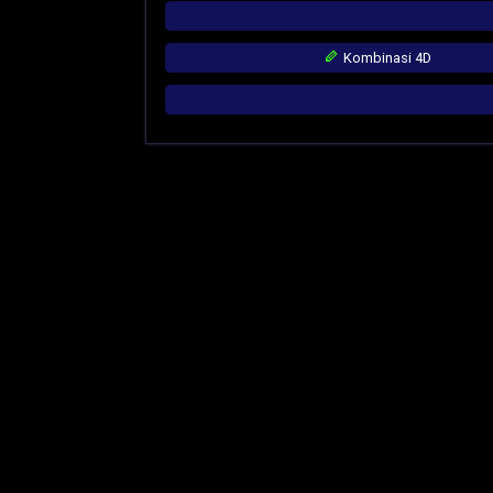
Kombinasi 4D