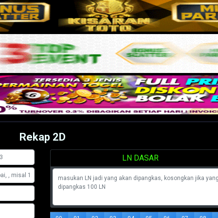
Rekap 2D
LN DASAR