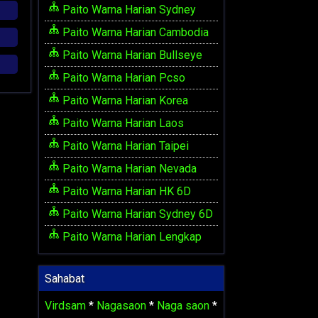
Paito Warna Harian Sydney
Paito Warna Harian Cambodia
Paito Warna Harian Bullseye
Paito Warna Harian Pcso
Paito Warna Harian Korea
Paito Warna Harian Laos
Paito Warna Harian Taipei
Paito Warna Harian Nevada
Paito Warna Harian HK 6D
Paito Warna Harian Sydney 6D
Paito Warna Harian Lengkap
Sahabat
Virdsam
*
Nagasaon
*
Naga saon
*