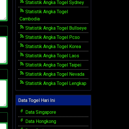
Statistik Angka Togel Sydney
Statistik Angka Togel
Cambodia
Statistik Angka Togel Bullseye
Statistik Angka Togel Pcso
Statistik Angka Togel Korea
Statistik Angka Togel Laos
Statistik Angka Togel Taipei
Statistik Angka Togel Nevada
Statistik Angka Togel Lengkap
Data Togel Hari Ini
Data Singapore
Data Hongkong