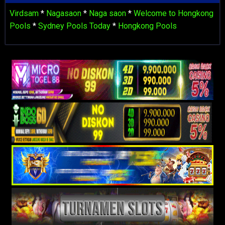
Virdsam
*
Nagasaon
*
Naga saon
*
Welcome to Hongkong
Pools
*
Sydney Pools Today
*
Hongkong Pools