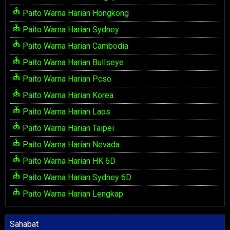
Paito Warna Harian Hongkong
Paito Warna Harian Sydney
Paito Warna Harian Cambodia
Paito Warna Harian Bullseye
Paito Warna Harian Pcso
Paito Warna Harian Korea
Paito Warna Harian Laos
Paito Warna Harian Taipei
Paito Warna Harian Nevada
Paito Warna Harian HK 6D
Paito Warna Harian Sydney 6D
Paito Warna Harian Lengkap
Sahabat