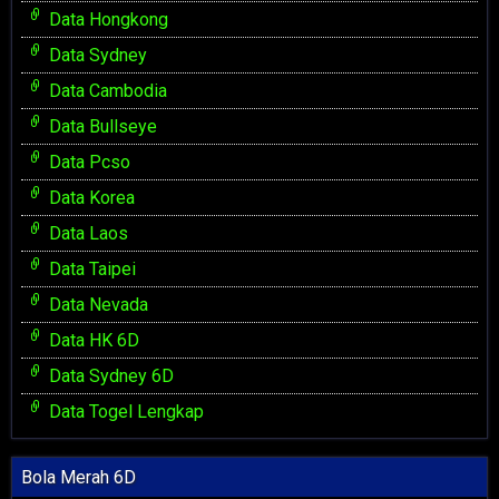
Data Hongkong
Data Sydney
Data Cambodia
Data Bullseye
Data Pcso
Data Korea
Data Laos
Data Taipei
Data Nevada
Data HK 6D
Data Sydney 6D
Data Togel Lengkap
Bola Merah 6D