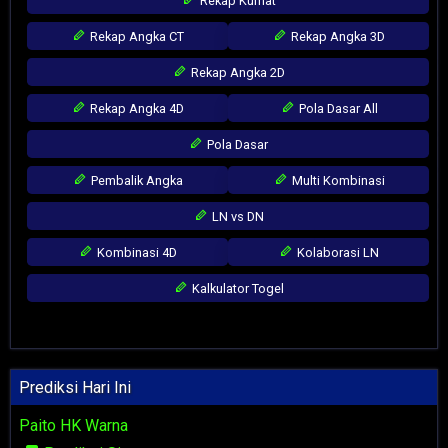
Rekap Kumat
Rekap Angka CT
Rekap Angka 3D
Rekap Angka 2D
Rekap Angka 4D
Pola Dasar All
Pola Dasar
Pembalik Angka
Multi Kombinasi
LN vs DN
Kombinasi 4D
Kolaborasi LN
Kalkulator Togel
Prediksi Hari Ini
Paito HK Warna