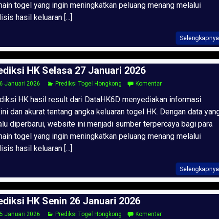
ain togel yang ingin meningkatkan peluang menang melalui
isis hasil keluaran [...]
Selengkapny
ediksi HK Selasa 27 Januari 2026
6 Januari 2026
Prediksi Togel Hongkong
Komentar
diksi HK hasil result dari DataHK6D menyediakan informasi
kini dan akurat tentang angka keluaran togel HK. Dengan data yan
alu diperbarui, website ini menjadi sumber terpercaya bagi para
ain togel yang ingin meningkatkan peluang menang melalui
isis hasil keluaran [...]
Selengkapny
ediksi HK Senin 26 Januari 2026
5 Januari 2026
Prediksi Togel Hongkong
Komentar