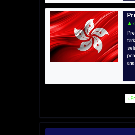
Pr
2
Pre
ter
sel
pem
anal
« P