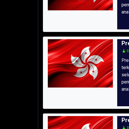
pem
anal
Pr
0
Pre
ter
sel
pem
anal
Pr
3