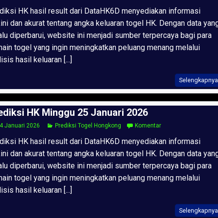
diksi HK hasil result dari DataHK6D menyediakan informasi
kini dan akurat tentang angka keluaran togel HK. Dengan data yan
alu diperbarui, website ini menjadi sumber terpercaya bagi para
ain togel yang ingin meningkatkan peluang menang melalui
isis hasil keluaran [...]
Selengkapny
ediksi HK Minggu 25 Januari 2026
4 Januari 2026
Prediksi Togel Hongkong
Komentar
diksi HK hasil result dari DataHK6D menyediakan informasi
kini dan akurat tentang angka keluaran togel HK. Dengan data yan
alu diperbarui, website ini menjadi sumber terpercaya bagi para
ain togel yang ingin meningkatkan peluang menang melalui
isis hasil keluaran [...]
Selengkapny