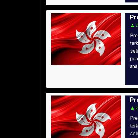
Pr
2
Pre
ter
sel
pem
anal
Pr
2
Pre
ter
sel