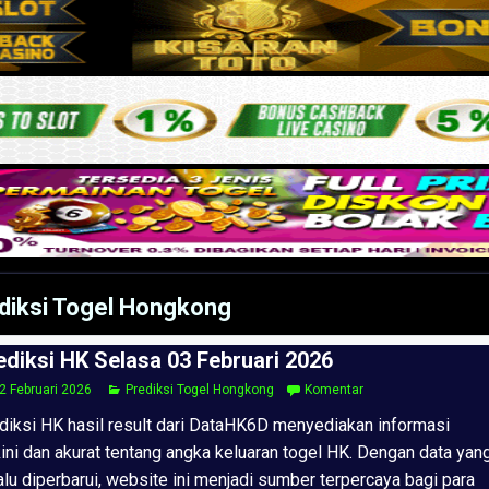
diksi Togel Hongkong
ediksi HK Selasa 03 Februari 2026
2 Februari 2026
Prediksi Togel Hongkong
Komentar
diksi HK hasil result dari DataHK6D menyediakan informasi
kini dan akurat tentang angka keluaran togel HK. Dengan data yan
alu diperbarui, website ini menjadi sumber terpercaya bagi para