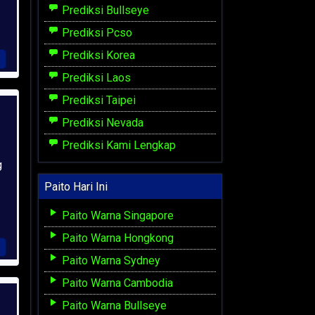
Prediksi Bullseye
Prediksi Pcso
Prediksi Korea
a
Prediksi Laos
Prediksi Taipei
Prediksi Nevada
Prediksi Kami Lengkap
g
Paito Hari Ini
Paito Warna Singapore
Paito Warna Hongkong
a
Paito Warna Sydney
Paito Warna Cambodia
Paito Warna Bullseye