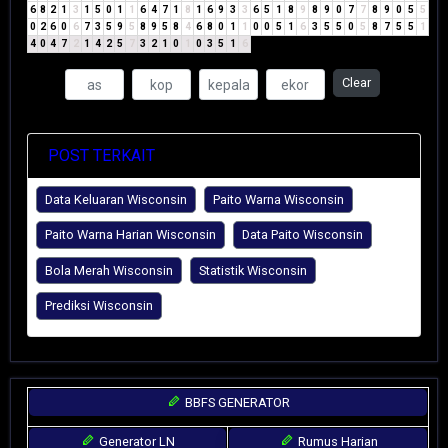
6
8
2
1
3
1
5
0
1
1
6
4
7
1
8
1
6
9
3
3
6
5
1
8
9
8
9
0
7
7
8
9
0
5
5
0
2
6
0
6
7
3
5
9
5
8
9
5
8
4
6
8
0
1
1
0
0
5
1
6
3
5
5
0
5
8
7
5
5
1
4
0
4
7
2
1
4
2
5
7
3
2
1
0
1
0
3
5
1
6
Clear
POST TERKAIT
Data Keluaran Wisconsin
Paito Warna Wisconsin
Paito Warna Harian Wisconsin
Data Paito Wisconsin
Bola Merah Wisconsin
Statistik Wisconsin
Prediksi Wisconsin
BBFS GENERATOR
Generator LN
Rumus Harian