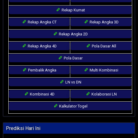
Rekap Kumat
Rekap Angka CT
Rekap Angka 3D
Rekap Angka 2D
Rekap Angka 4D
Pola Dasar All
Pola Dasar
Pembalik Angka
Multi Kombinasi
LN vs DN
Kombinasi 4D
Kolaborasi LN
Kalkulator Togel
Prediksi Hari Ini