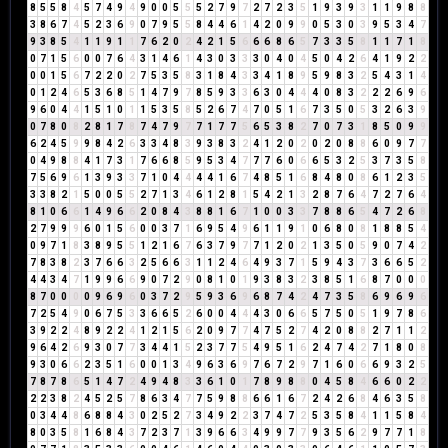
8
5
5
8
4
5
7
4
9
4
9
0
0
5
5
5
2
7
9
7
2
7
2
3
5
1
9
3
9
3
1
1
9
8
8
3
8
6
7
4
5
2
3
6
9
0
7
9
5
5
8
4
4
6
1
4
2
0
9
9
0
5
3
0
3
9
5
3
4
7
9
3
8
5
4
1
1
9
1
1
7
6
2
0
2
4
2
1
5
6
6
6
8
6
5
7
3
3
5
8
1
1
7
1
8
0
7
1
5
6
0
0
7
6
4
3
1
4
6
1
4
3
0
3
3
3
0
4
0
4
5
0
4
2
6
4
1
9
2
2
0
0
1
5
6
7
2
2
0
2
7
5
3
5
8
3
1
8
4
3
3
4
1
8
9
5
9
8
3
2
5
4
3
1
4
0
1
2
4
6
5
3
6
8
5
1
4
7
9
7
8
5
9
3
3
6
3
0
4
4
4
0
8
3
2
2
2
6
9
6
9
6
0
4
4
1
5
1
0
1
1
5
3
5
8
5
2
6
7
4
7
0
5
1
6
7
3
5
0
5
3
2
6
3
9
0
7
8
0
8
2
8
1
7
8
7
4
7
9
7
7
1
7
7
5
6
5
3
8
2
7
0
7
3
1
8
5
0
9
9
6
2
4
5
9
9
8
4
2
6
3
3
4
8
3
9
3
8
3
2
4
1
2
0
2
0
2
0
8
8
6
0
9
7
7
0
4
9
8
8
4
1
7
3
1
7
6
6
8
5
9
5
3
4
7
7
7
6
0
6
6
5
3
2
5
3
7
3
5
8
7
5
6
9
6
1
3
9
3
3
7
1
0
4
4
4
4
1
6
7
4
8
5
1
6
8
4
8
0
8
6
1
2
3
5
3
3
8
2
1
5
0
0
5
5
2
7
1
3
4
6
1
2
8
1
5
4
2
1
3
2
8
7
6
4
7
2
7
6
4
8
1
0
6
6
1
4
9
6
6
2
0
8
4
3
8
8
1
6
7
1
0
0
3
3
7
8
8
6
5
4
7
2
6
8
2
7
9
9
9
6
0
1
5
6
0
0
3
7
1
6
9
5
4
9
6
1
1
9
1
0
6
8
0
8
1
8
8
5
4
0
9
7
1
8
3
8
9
5
5
1
2
1
6
7
6
3
7
9
7
7
1
2
0
2
1
3
5
0
5
9
0
7
4
2
7
8
3
8
2
3
7
6
6
3
2
5
6
6
3
1
1
2
4
6
4
9
3
7
1
5
9
4
3
7
3
6
6
5
2
4
4
3
4
7
1
9
9
6
6
9
0
7
2
9
0
8
1
0
1
9
3
8
3
2
3
8
5
1
6
8
7
0
0
0
8
7
0
0
0
0
9
6
9
6
0
3
7
2
9
5
9
3
6
9
6
8
7
4
2
4
7
3
5
8
6
9
6
9
6
7
2
5
4
9
0
6
7
5
3
3
6
6
5
2
6
0
0
4
4
4
3
0
6
6
5
7
5
0
5
1
9
7
8
6
3
9
2
2
4
8
9
2
2
4
1
2
1
5
6
2
0
9
7
7
4
7
5
2
7
4
2
0
8
8
2
7
1
1
2
9
6
4
2
6
9
3
0
7
7
3
4
4
1
5
2
3
7
7
5
4
9
5
1
6
2
4
7
4
2
7
1
8
0
8
9
3
0
6
6
2
3
5
1
6
0
0
1
3
4
9
6
3
6
9
7
6
7
2
9
7
1
6
0
6
6
9
3
2
5
7
8
7
8
6
5
1
4
7
2
4
9
4
8
3
3
6
1
0
1
7
8
9
8
8
0
4
5
8
4
6
6
0
2
2
2
2
3
8
2
4
5
2
5
7
8
6
3
4
7
7
5
9
8
8
6
6
1
6
7
2
4
2
6
8
4
6
3
5
8
0
3
4
4
8
6
8
8
4
3
0
2
5
2
7
3
4
9
2
2
3
7
4
7
2
5
3
5
8
4
1
1
5
8
4
8
0
3
5
8
1
6
8
4
3
7
2
3
7
1
3
9
6
6
3
4
9
9
7
7
9
3
5
6
2
9
7
7
1
8