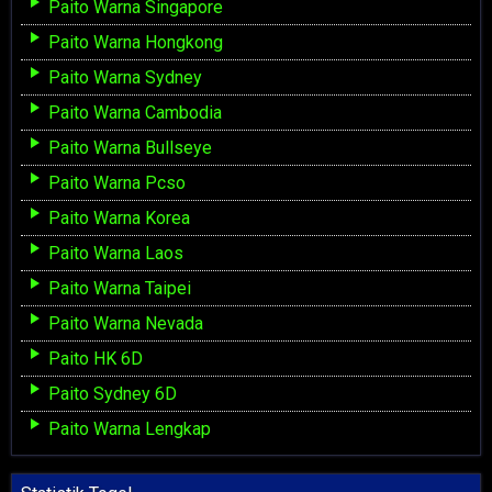
Paito Warna Singapore
Paito Warna Hongkong
Paito Warna Sydney
Paito Warna Cambodia
Paito Warna Bullseye
Paito Warna Pcso
Paito Warna Korea
Paito Warna Laos
Paito Warna Taipei
Paito Warna Nevada
Paito HK 6D
Paito Sydney 6D
Paito Warna Lengkap