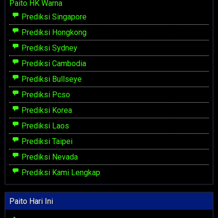
Paito HK Warna
Prediksi Singapore
Prediksi Hongkong
Prediksi Sydney
Prediksi Cambodia
Prediksi Bullseye
Prediksi Pcso
Prediksi Korea
Prediksi Laos
Prediksi Taipei
Prediksi Nevada
Prediksi Kami Lengkap
Paito Hari Ini