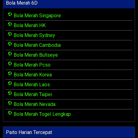
Bola Merah 6D
Bola Merah Singapore
Bola Merah HK
Bola Merah Sydney
Bola Merah Cambodia
Bola Merah Bullseye
Bola Merah Pcso
Bola Merah Korea
Bola Merah Laos
Bola Merah Taipei
Bola Merah Nevada
Bola Merah Togel Lengkap
Paito Harian Tercepat