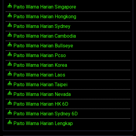
Paito Warna Harian Singapore
Paito Warna Harian Hongkong
Paito Warna Harian Sydney
Paito Warna Harian Cambodia
Paito Warna Harian Bullseye
Paito Warna Harian Pcso
Paito Warna Harian Korea
Paito Warna Harian Laos
Paito Warna Harian Taipei
Paito Warna Harian Nevada
Paito Warna Harian HK 6D
Paito Warna Harian Sydney 6D
Paito Warna Harian Lengkap