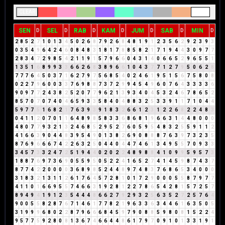
CLEAR
SEN
SEL
RAB
KAM
JUM
SAB
MIN
D
D
D
D
D
D
D
2
8
5
2
7
1
0
1
3
4
5
0
2
6
8
7
9
2
6
8
4
8
1
9
1
2
3
5
6
2
9
2
3
9
3
0
3
5
4
9
6
4
2
4
6
0
8
4
8
3
1
8
1
7
8
8
5
8
2
1
7
1
9
4
4
3
0
9
7
7
2
8
3
4
7
2
9
8
5
4
2
1
1
9
1
5
7
9
6
6
0
4
3
1
4
0
6
6
5
2
9
6
5
5
1
1
3
5
1
6
8
9
9
3
3
6
6
2
6
8
3
8
9
6
6
1
0
4
3
7
7
1
2
7
9
5
0
6
2
8
7
7
7
6
4
5
0
3
7
1
6
2
7
9
7
5
6
8
5
4
0
2
4
6
1
9
5
1
5
6
7
5
8
0
8
0
2
2
7
9
6
0
0
3
3
7
6
9
8
8
7
3
7
2
9
9
4
5
4
9
6
0
7
6
4
3
3
3
3
6
9
0
9
7
7
2
4
3
8
2
5
2
0
7
7
9
6
2
1
3
9
3
4
0
4
5
3
2
4
6
7
8
6
5
2
8
5
7
0
7
0
7
4
0
4
6
5
9
3
3
5
8
4
0
4
8
8
3
2
5
3
3
9
1
1
7
1
0
4
4
5
9
7
7
5
1
6
8
2
1
7
6
3
9
3
9
1
8
3
2
6
6
1
2
3
1
2
2
6
8
2
2
4
8
3
0
4
1
1
2
0
7
0
1
1
6
4
8
9
8
5
8
3
3
6
8
6
8
1
9
6
6
3
1
4
4
8
0
0
0
4
8
0
7
7
9
3
2
1
3
2
4
6
8
5
2
9
5
2
7
6
0
5
9
5
4
8
3
2
5
5
9
1
1
2
4
1
6
6
3
9
0
4
4
8
3
9
5
4
9
0
1
3
8
2
6
9
0
8
8
8
7
6
3
9
7
3
2
3
5
8
7
6
9
6
6
6
7
4
2
2
6
3
2
5
0
4
4
0
4
4
7
4
6
1
3
4
9
5
5
7
0
9
3
3
3
4
5
7
3
3
2
4
7
2
5
1
9
4
4
0
2
0
2
2
4
8
9
8
8
4
1
0
9
9
5
9
5
7
3
1
8
8
7
6
9
7
3
6
9
0
5
5
9
5
0
5
2
2
4
1
6
5
2
7
4
1
4
5
9
8
7
4
3
7
8
7
7
4
2
2
0
0
0
0
3
6
8
9
8
5
2
4
4
8
9
7
4
8
3
7
6
8
6
5
3
4
0
0
0
3
1
8
3
2
1
3
1
1
2
6
1
7
6
4
5
7
2
8
1
0
1
7
2
9
0
0
0
5
5
8
7
9
7
7
4
1
1
0
1
6
6
9
5
5
7
4
6
6
3
1
9
2
8
1
2
2
7
8
6
5
4
2
8
1
5
7
2
5
7
8
9
4
9
4
1
9
1
2
3
5
4
4
4
8
6
6
2
7
9
2
9
3
2
5
6
3
5
2
7
2
5
7
6
4
9
0
0
5
5
8
2
8
7
6
7
1
4
6
1
7
7
8
2
1
9
6
3
3
6
3
4
4
6
1
6
3
5
0
5
3
1
9
9
9
6
8
0
2
2
8
7
9
6
6
6
8
4
5
9
7
9
0
8
8
5
9
8
0
8
1
5
2
2
4
9
5
7
7
5
9
2
8
0
8
1
3
6
7
4
6
6
4
4
8
6
1
7
9
7
0
9
1
0
1
3
3
1
9
1