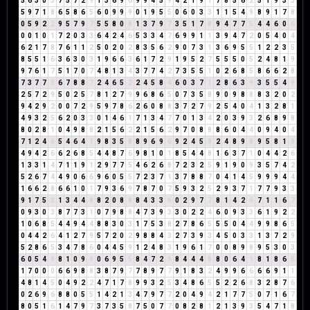
5
6
3
0
3
7
5
7
2
9
1
3
6
9
6
9
9
4
5
9
4
2
1
9
1
7
8
5
6
2
5
1
9
3
3
5
9
7
1
8
6
5
8
6
5
6
0
9
9
9
0
1
9
5
5
0
6
0
3
3
1
1
5
4
9
8
9
1
7
8
0
5
9
2
2
9
5
7
9
7
5
5
8
0
8
1
3
7
9
7
3
5
1
7
8
9
4
7
7
5
4
4
6
0
6
0
0
1
0
1
7
2
0
3
3
6
4
2
4
6
5
3
3
4
7
6
9
9
1
1
3
9
4
7
2
0
5
4
0
4
6
2
1
7
8
7
6
1
1
2
5
0
2
0
2
8
3
5
6
2
9
0
7
3
1
3
6
9
5
5
1
2
2
3
5
8
5
5
1
6
3
6
3
0
3
1
9
6
6
3
6
1
7
2
9
1
9
5
2
7
5
5
5
0
5
2
4
8
1
9
9
7
6
1
7
5
1
7
0
7
4
8
1
3
4
3
7
7
4
2
7
3
5
5
1
0
2
6
8
5
8
6
6
2
8
7
3
7
7
5
6
7
8
8
7
2
4
6
5
2
2
4
5
8
4
6
0
3
7
1
2
8
6
3
9
3
5
5
4
9
2
5
7
2
9
5
0
2
5
7
8
1
2
7
9
9
6
8
6
5
0
7
3
5
8
9
0
9
8
8
8
3
2
0
2
9
4
2
9
2
0
0
7
2
9
5
9
7
8
6
2
6
0
8
8
3
7
2
7
9
2
5
4
0
4
1
3
2
8
1
4
9
3
2
5
6
2
0
3
3
0
1
4
6
1
7
1
3
4
7
7
0
1
3
4
2
0
3
9
3
2
6
8
9
8
8
0
2
8
1
0
4
9
8
8
2
1
5
6
2
2
1
5
6
2
9
7
0
8
8
8
6
0
4
4
0
9
4
0
4
7
1
2
4
6
5
4
6
4
1
9
8
3
5
8
8
9
6
9
6
9
2
4
5
9
2
4
8
9
8
9
5
8
1
9
4
9
4
2
6
6
2
6
8
5
4
4
8
7
6
9
8
1
0
1
8
5
4
4
8
1
6
3
7
1
0
4
4
2
6
1
3
3
1
4
7
1
1
9
1
2
9
7
7
5
4
6
2
6
8
7
2
3
2
5
9
1
9
0
9
3
5
7
4
2
5
2
6
7
4
4
9
0
6
6
9
6
0
5
5
7
2
3
7
1
3
7
8
8
7
0
4
1
4
5
9
9
9
4
4
1
6
6
2
8
6
6
1
0
1
7
9
3
6
9
7
8
7
0
7
5
9
3
2
5
2
9
3
7
1
7
7
9
3
3
9
1
7
5
3
1
3
4
4
8
8
2
0
8
8
8
4
3
3
6
0
2
9
7
7
8
1
4
2
6
7
1
1
6
7
0
9
3
0
3
8
7
7
3
1
0
7
9
8
8
4
7
3
9
3
3
0
2
2
4
6
0
9
3
3
6
1
9
2
2
1
0
6
8
5
4
4
9
4
4
8
8
3
0
3
1
7
5
3
8
2
7
8
6
5
5
5
0
4
4
9
9
8
6
5
0
4
4
2
6
4
1
2
7
9
5
7
2
0
2
9
8
8
4
3
2
7
3
9
3
4
5
0
3
3
1
3
7
2
9
5
2
8
6
5
3
4
7
8
6
0
4
4
5
9
1
2
4
8
3
1
9
6
1
7
0
0
8
9
8
9
5
3
0
3
6
0
5
4
9
8
1
0
9
9
0
6
9
5
5
8
4
7
2
9
8
4
4
4
8
8
0
6
4
1
8
1
8
6
5
1
7
0
0
0
6
6
9
8
8
3
8
7
9
7
7
8
9
7
7
9
1
8
3
2
4
9
9
6
6
6
6
9
1
1
4
8
1
4
5
0
4
9
2
2
4
7
1
7
8
9
9
3
2
5
3
4
8
6
5
5
2
2
6
8
3
2
8
7
6
0
2
6
9
6
8
8
0
5
5
1
4
2
1
3
4
7
9
7
7
2
0
4
9
4
2
1
7
7
5
0
7
1
6
7
8
0
5
1
6
1
4
7
9
7
3
7
3
5
8
7
5
0
7
7
0
8
2
8
1
2
1
3
9
3
5
4
7
1
8