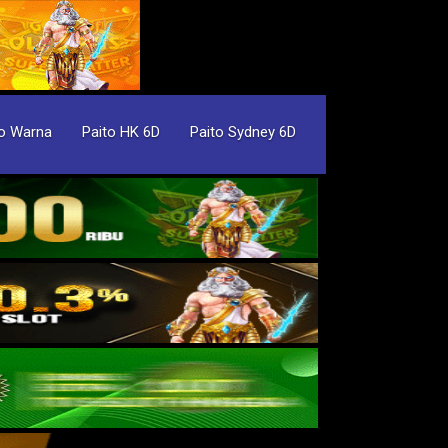
to Warna
Paito HK 6D
Paito Sydney 6D