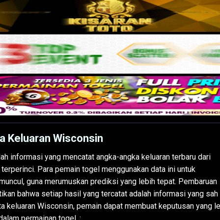
a Keluaran Wisconsin
lah informasi yang mencatat angka-angka keluaran terbaru dari
terperinci. Para pemain togel menggunakan data ini untuk
 muncul, guna merumuskan prediksi yang lebih tepat. Pembaruan
ikan bahwa setiap hasil yang tercatat adalah informasi yang sah
a keluaran Wisconsin, pemain dapat membuat keputusan yang le
alam permainan togel. :