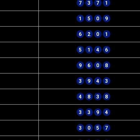
7
3
7
1
1
5
0
9
6
2
0
1
5
1
4
6
9
6
0
8
3
9
4
3
4
8
3
8
3
3
9
4
3
0
5
7