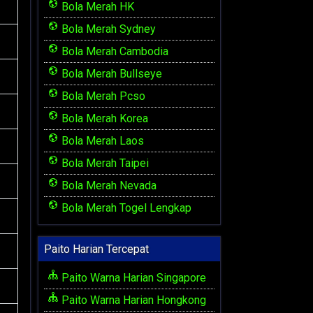
Bola Merah HK
Bola Merah Sydney
Bola Merah Cambodia
Bola Merah Bullseye
Bola Merah Pcso
Bola Merah Korea
Bola Merah Laos
Bola Merah Taipei
Bola Merah Nevada
Bola Merah Togel Lengkap
Paito Harian Tercepat
Paito Warna Harian Singapore
Paito Warna Harian Hongkong