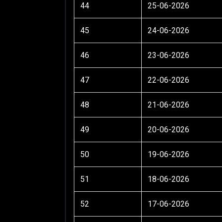
44
25-06-2026
45
24-06-2026
46
23-06-2026
47
22-06-2026
48
21-06-2026
49
20-06-2026
50
19-06-2026
51
18-06-2026
52
17-06-2026