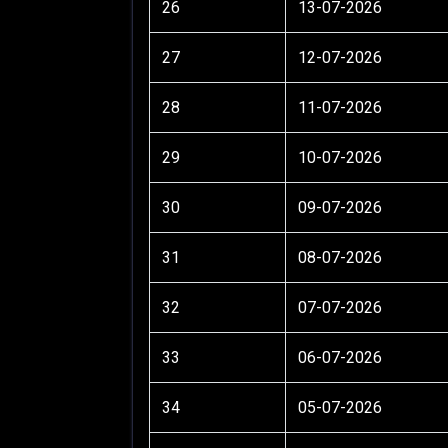
26
13-07-2026
27
12-07-2026
28
11-07-2026
29
10-07-2026
30
09-07-2026
31
08-07-2026
32
07-07-2026
33
06-07-2026
34
05-07-2026