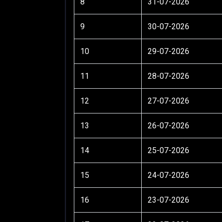
8
31-07-2026
9
30-07-2026
10
29-07-2026
11
28-07-2026
12
27-07-2026
13
26-07-2026
14
25-07-2026
15
24-07-2026
16
23-07-2026