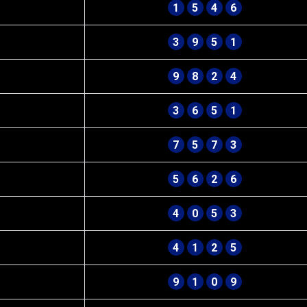
1
5
4
6
3
9
5
1
9
8
2
4
3
6
5
1
7
5
7
3
5
6
2
6
4
0
5
3
4
1
2
5
9
1
0
9