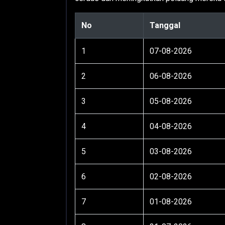
No
Tanggal
1
07-08-2026
2
06-08-2026
3
05-08-2026
4
04-08-2026
5
03-08-2026
6
02-08-2026
7
01-08-2026