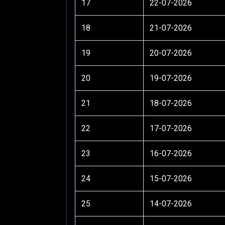
17
22-07-2026
18
21-07-2026
19
20-07-2026
20
19-07-2026
21
18-07-2026
22
17-07-2026
23
16-07-2026
24
15-07-2026
25
14-07-2026