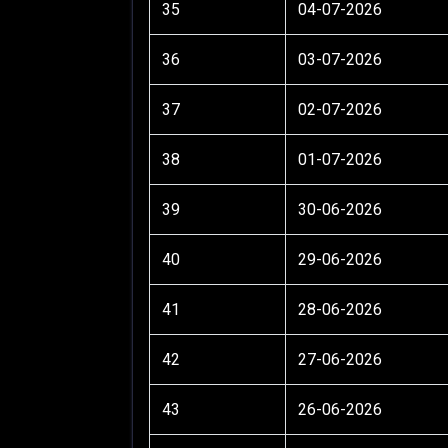
35
04-07-2026
36
03-07-2026
37
02-07-2026
38
01-07-2026
39
30-06-2026
40
29-06-2026
41
28-06-2026
42
27-06-2026
43
26-06-2026