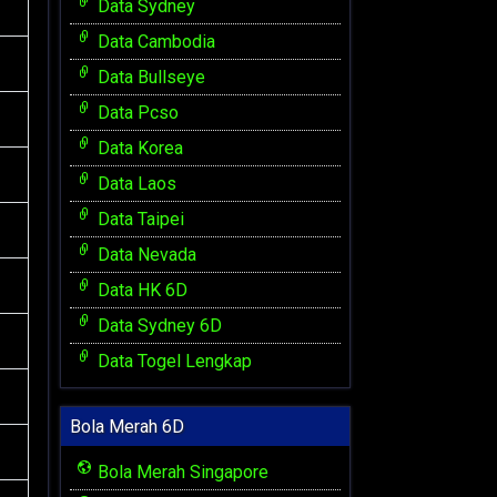
Data Sydney
Data Cambodia
Data Bullseye
Data Pcso
Data Korea
Data Laos
Data Taipei
Data Nevada
Data HK 6D
Data Sydney 6D
Data Togel Lengkap
Bola Merah 6D
Bola Merah Singapore