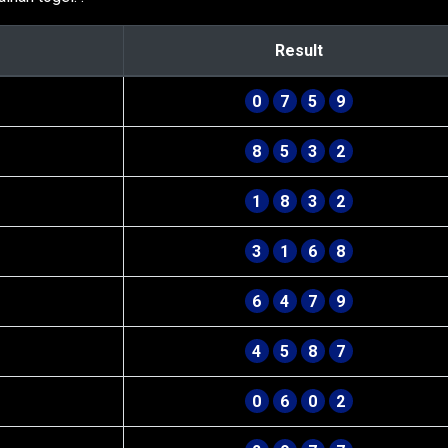
Result
0
7
5
9
8
5
3
2
1
8
3
2
3
1
6
8
6
4
7
9
4
5
8
7
0
6
0
2