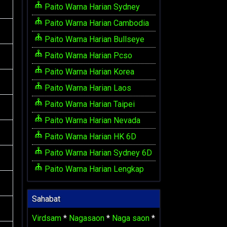
Paito Warna Harian Sydney
Paito Warna Harian Cambodia
Paito Warna Harian Bullseye
Paito Warna Harian Pcso
Paito Warna Harian Korea
Paito Warna Harian Laos
Paito Warna Harian Taipei
Paito Warna Harian Nevada
Paito Warna Harian HK 6D
Paito Warna Harian Sydney 6D
Paito Warna Harian Lengkap
Sahabat
Virdsam
*
Nagasaon
*
Naga saon
*