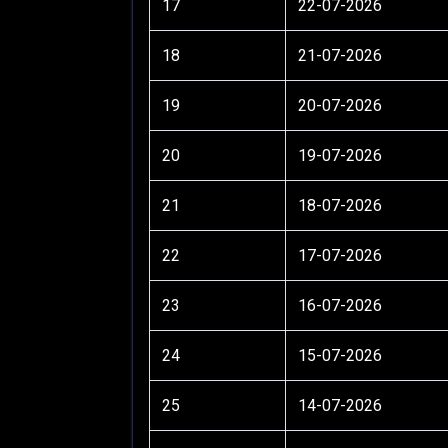
17
22-07-2026
18
21-07-2026
19
20-07-2026
20
19-07-2026
21
18-07-2026
22
17-07-2026
23
16-07-2026
24
15-07-2026
25
14-07-2026