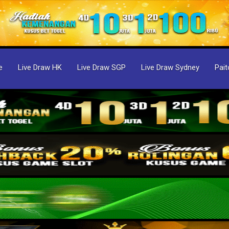
e
Live Draw HK
Live Draw SGP
Live Draw Sydney
Pai