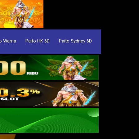
to Warna
Paito HK 6D
Paito Sydney 6D