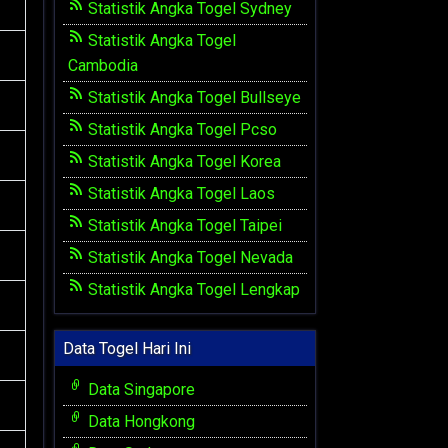
Statistik Angka Togel Sydney
Statistik Angka Togel
Cambodia
Statistik Angka Togel Bullseye
Statistik Angka Togel Pcso
Statistik Angka Togel Korea
Statistik Angka Togel Laos
Statistik Angka Togel Taipei
Statistik Angka Togel Nevada
Statistik Angka Togel Lengkap
Data Togel Hari Ini
Data Singapore
Data Hongkong