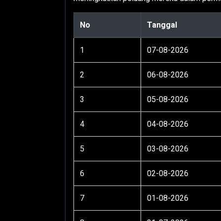
No
Tanggal
1
07-08-2026
2
06-08-2026
3
05-08-2026
4
04-08-2026
5
03-08-2026
6
02-08-2026
7
01-08-2026