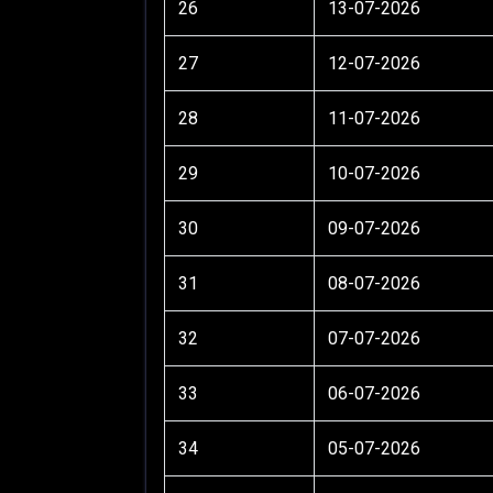
26
13-07-2026
27
12-07-2026
28
11-07-2026
29
10-07-2026
30
09-07-2026
31
08-07-2026
32
07-07-2026
33
06-07-2026
34
05-07-2026