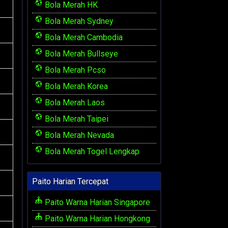
Bola Merah HK
Bola Merah Sydney
Bola Merah Cambodia
Bola Merah Bullseye
Bola Merah Pcso
Bola Merah Korea
Bola Merah Laos
Bola Merah Taipei
Bola Merah Nevada
Bola Merah Togel Lengkap
Paito Harian Tercepat
Paito Warna Harian Singapore
Paito Warna Harian Hongkong