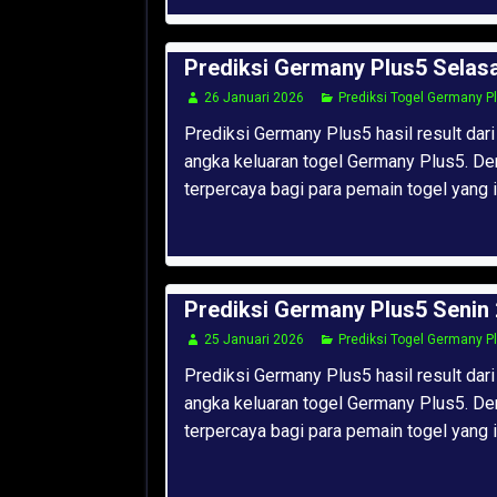
Prediksi Germany Plus5 Selasa
26 Januari 2026
Prediksi Togel Germany P
Prediksi Germany Plus5 hasil result dar
angka keluaran togel Germany Plus5. Den
terpercaya bagi para pemain togel yang i
Prediksi Germany Plus5 Senin 
25 Januari 2026
Prediksi Togel Germany P
Prediksi Germany Plus5 hasil result dar
angka keluaran togel Germany Plus5. Den
terpercaya bagi para pemain togel yang i