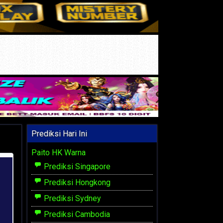
Prediksi Hari Ini
Paito HK Warna
Prediksi Singapore
Prediksi Hongkong
Prediksi Sydney
Prediksi Cambodia