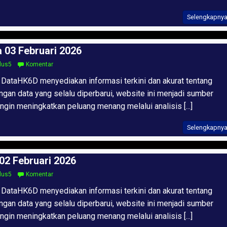
Selengkapny
 03 Februari 2026
lus5
Komentar
i DataHK6D menyediakan informasi terkini dan akurat tentang
gan data yang selalu diperbarui, website ini menjadi sumber
ngin meningkatkan peluang menang melalui analisis [...]
Selengkapny
02 Februari 2026
lus5
Komentar
i DataHK6D menyediakan informasi terkini dan akurat tentang
gan data yang selalu diperbarui, website ini menjadi sumber
ngin meningkatkan peluang menang melalui analisis [...]