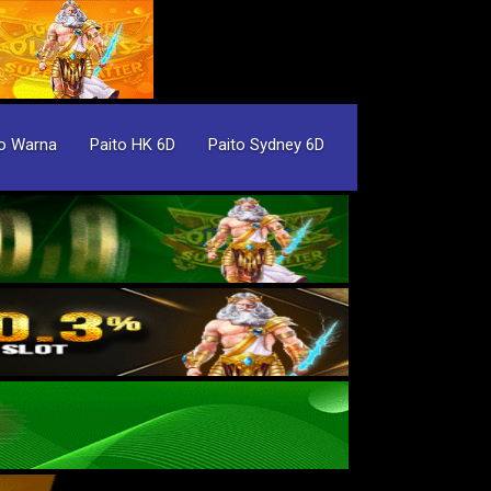
to Warna
Paito HK 6D
Paito Sydney 6D