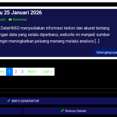
u 25 Januari 2026
lus5
Komentar
i DataHK6D menyediakan informasi terkini dan akurat tentang
gan data yang selalu diperbarui, website ini menjadi sumber
ngin meningkatkan peluang menang melalui analisis [...]
Selengkapny
rev
1
2
3
Next »
Last »
BBFS GENERATOR
Rumus Harian