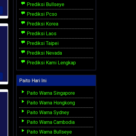
Prediksi Bullseye
a
Prediksi Pcso
Prediksi Korea
Prediksi Laos
Prediksi Taipei
Prediksi Nevada
Prediksi Kami Lengkap
a
Paito Hari Ini
Paito Warna Singapore
Paito Warna Hongkong
Paito Warna Sydney
Paito Warna Cambodia
Paito Warna Bullseye