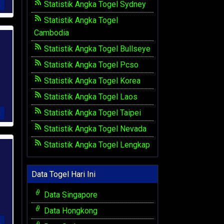
Statistik Angka Togel Sydney
a
Statistik Angka Togel
Cambodia
Statistik Angka Togel Bullseye
Statistik Angka Togel Pcso
Statistik Angka Togel Korea
Statistik Angka Togel Laos
Statistik Angka Togel Taipei
a
Statistik Angka Togel Nevada
Statistik Angka Togel Lengkap
Data Togel Hari Ini
Data Singapore
Data Hongkong
a