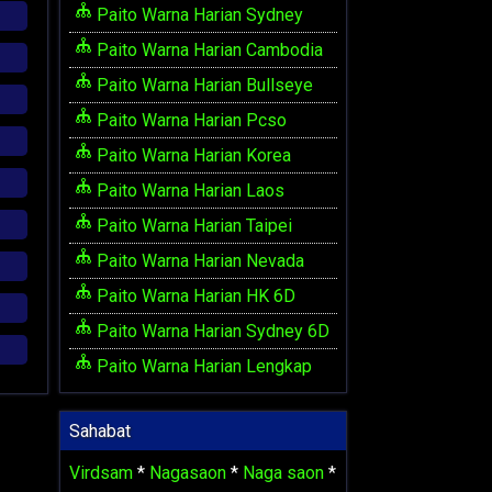
Paito Warna Harian Sydney
Paito Warna Harian Cambodia
Paito Warna Harian Bullseye
Paito Warna Harian Pcso
Paito Warna Harian Korea
Paito Warna Harian Laos
Paito Warna Harian Taipei
Paito Warna Harian Nevada
Paito Warna Harian HK 6D
Paito Warna Harian Sydney 6D
Paito Warna Harian Lengkap
Sahabat
Virdsam
*
Nagasaon
*
Naga saon
*