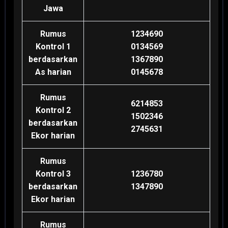
Jawa
Rumus
1234690
Kontrol 1
0134569
berdasarkan
1367890
As harian
0145678
Rumus
6214853
Kontrol 2
1502346
berdasarkan
2745631
Ekor harian
Rumus
Kontrol 3
1236780
berdasarkan
1347890
Ekor harian
Rumus