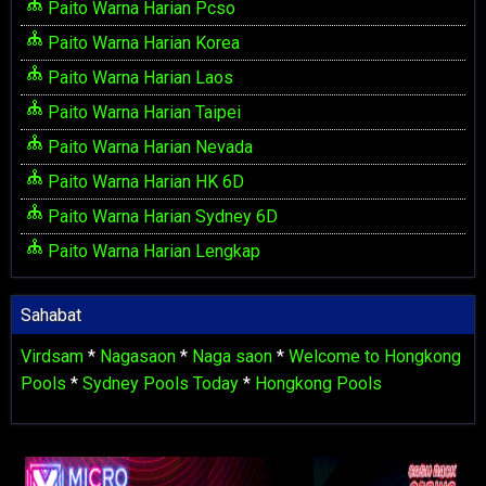
Paito Warna Harian Pcso
Paito Warna Harian Korea
Paito Warna Harian Laos
Paito Warna Harian Taipei
Paito Warna Harian Nevada
Paito Warna Harian HK 6D
Paito Warna Harian Sydney 6D
Paito Warna Harian Lengkap
Sahabat
Virdsam
*
Nagasaon
*
Naga saon
*
Welcome to Hongkong
Pools
*
Sydney Pools Today
*
Hongkong Pools