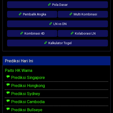
Pola Dasar
Pembalik Angka
Multi Kombinasi
LN vs DN
Kombinasi 4D
Kolaborasi LN
Kalkulator Togel
Prediksi Hari Ini
Paito HK Warna
Prediksi Singapore
Prediksi Hongkong
Prediksi Sydney
Prediksi Cambodia
Prediksi Bullseye