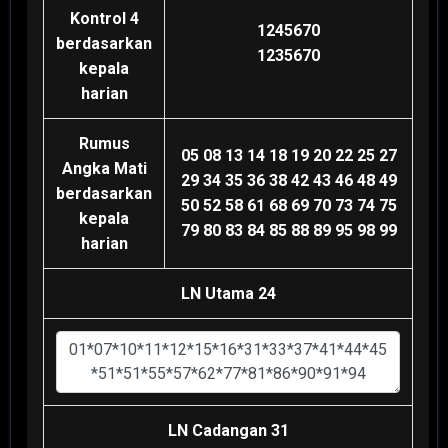
Kontrol 4
1245670
berdasarkan
1235670
kepala
harian
Rumus
05 08 13 14 18 19 20 22 25 27
Angka Mati
29 34 35 36 38 42 43 46 48 49
berdasarkan
50 52 58 61 68 69 70 73 74 75
kepala
79 80 83 84 85 88 89 95 98 99
harian
LN Utama 24
LN Cadangan 31