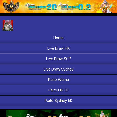
Home
Live Draw HK
Live Draw SGP
Live Draw Sydney
Paito Warna
Paito HK 6D
Paito Sydney 6D