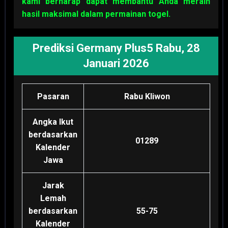
kami berharap dapat membantu Anda meraih
hasil maksimal dalam permainan togel.
Prediksi Germany Plus5 Rabu, 28
Januari 2026
Pasaran
Rabu Kliwon
Angka Ikut
berdasarkan
01289
Kalender
Jawa
Jarak
Lemah
berdasarkan
55-75
Kalender