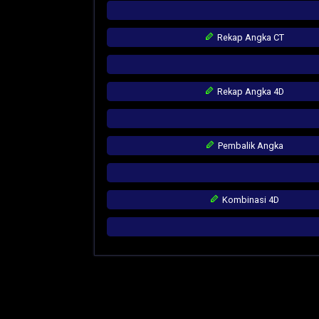
Rekap Angka CT
Rekap Angka 4D
Pembalik Angka
Kombinasi 4D