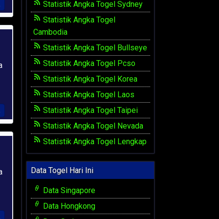
Statistik Angka Togel Sydney
a
Statistik Angka Togel
Cambodia
Statistik Angka Togel Bullseye
Statistik Angka Togel Pcso
a
Statistik Angka Togel Korea
Statistik Angka Togel Laos
Statistik Angka Togel Taipei
a
Statistik Angka Togel Nevada
Statistik Angka Togel Lengkap
Data Togel Hari Ini
a
Data Singapore
Data Hongkong
a