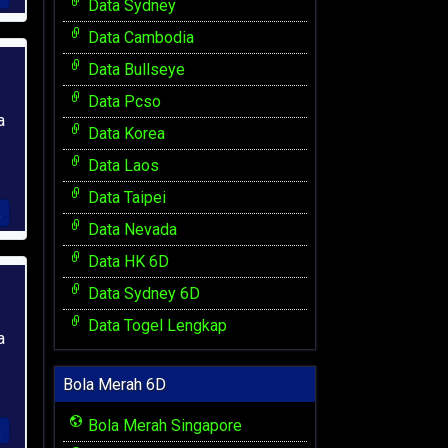
Data Sydney
Data Cambodia
Data Bullseye
Data Pcso
a
Data Korea
Data Laos
Data Taipei
a
Data Nevada
Data HK 6D
Data Sydney 6D
Data Togel Lengkap
a
Bola Merah 6D
Bola Merah Singapore
a