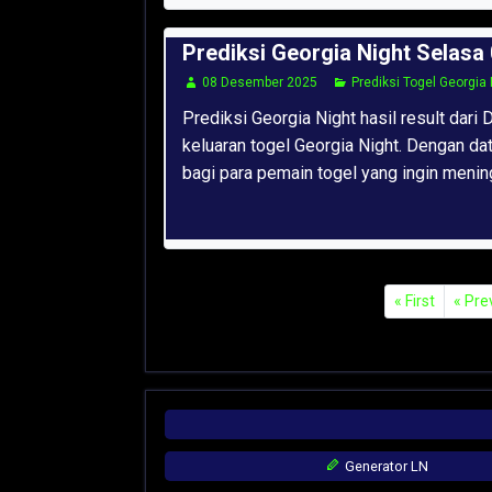
Prediksi Georgia Night Selas
08 Desember 2025
Prediksi Togel Georgia 
Prediksi Georgia Night hasil result dar
keluaran togel Georgia Night. Dengan dat
bagi para pemain togel yang ingin mening
« First
« Pre
Generator LN