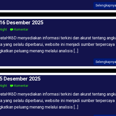
Selengkapny
a 16 Desember 2025
Night
Komentar
i DataHK6D menyediakan informasi terkini dan akurat tentang angk
a yang selalu diperbarui, website ini menjadi sumber terpercaya
katkan peluang menang melalui analisis [...]
Selengkapny
 15 Desember 2025
Night
Komentar
i DataHK6D menyediakan informasi terkini dan akurat tentang angk
a yang selalu diperbarui, website ini menjadi sumber terpercaya
katkan peluang menang melalui analisis [...]