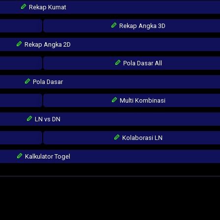
Rekap Kumat
Rekap Angka 3D
Rekap Angka 2D
Pola Dasar All
Pola Dasar
Multi Kombinasi
LN vs DN
Kolaborasi LN
Kalkulator Togel