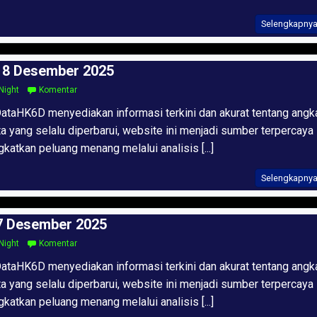
Selengkapny
 18 Desember 2025
Night
Komentar
i DataHK6D menyediakan informasi terkini dan akurat tentang angk
a yang selalu diperbarui, website ini menjadi sumber terpercaya
katkan peluang menang melalui analisis [...]
Selengkapny
17 Desember 2025
Night
Komentar
i DataHK6D menyediakan informasi terkini dan akurat tentang angk
a yang selalu diperbarui, website ini menjadi sumber terpercaya
katkan peluang menang melalui analisis [...]