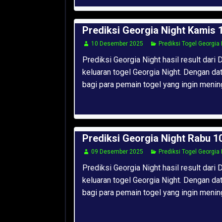
Prediksi Georgia Night Kamis
10 Desember 2025
Prediksi Togel Georgia 
Prediksi Georgia Night hasil result dar
keluaran togel Georgia Night. Dengan dat
bagi para pemain togel yang ingin mening
Prediksi Georgia Night Rabu 
09 Desember 2025
Prediksi Togel Georgia 
Prediksi Georgia Night hasil result dar
keluaran togel Georgia Night. Dengan dat
bagi para pemain togel yang ingin mening