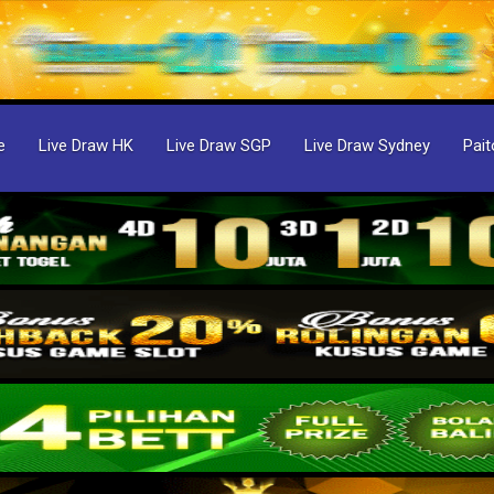
e
Live Draw HK
Live Draw SGP
Live Draw Sydney
Pai