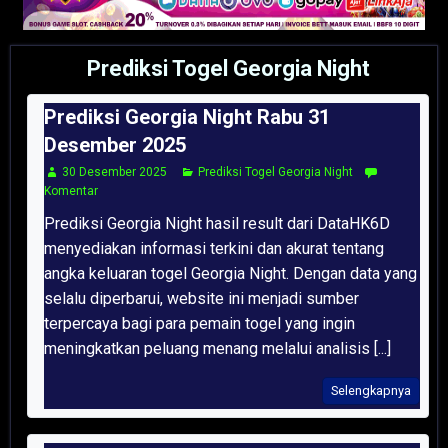
Prediksi Togel Georgia Night
Prediksi Georgia Night Rabu 31
Desember 2025
30 Desember 2025
Prediksi Togel Georgia Night
Komentar
Prediksi Georgia Night hasil result dari DataHK6D
menyediakan informasi terkini dan akurat tentang
angka keluaran togel Georgia Night. Dengan data yang
selalu diperbarui, website ini menjadi sumber
terpercaya bagi para pemain togel yang ingin
meningkatkan peluang menang melalui analisis [...]
Selengkapnya