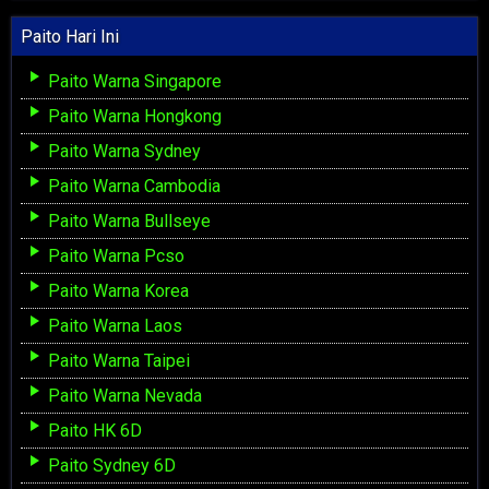
Paito Hari Ini
Paito Warna Singapore
Paito Warna Hongkong
Paito Warna Sydney
Paito Warna Cambodia
Paito Warna Bullseye
Paito Warna Pcso
Paito Warna Korea
Paito Warna Laos
Paito Warna Taipei
Paito Warna Nevada
Paito HK 6D
Paito Sydney 6D