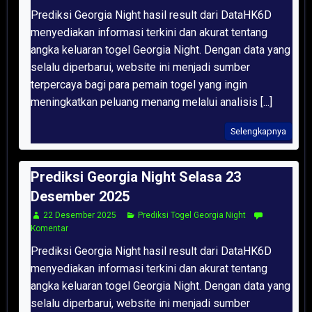
Prediksi Georgia Night hasil result dari DataHK6D
menyediakan informasi terkini dan akurat tentang
angka keluaran togel Georgia Night. Dengan data yang
selalu diperbarui, website ini menjadi sumber
terpercaya bagi para pemain togel yang ingin
meningkatkan peluang menang melalui analisis [...]
Selengkapnya
Prediksi Georgia Night Selasa 23
Desember 2025
22 Desember 2025
Prediksi Togel Georgia Night
Komentar
Prediksi Georgia Night hasil result dari DataHK6D
menyediakan informasi terkini dan akurat tentang
angka keluaran togel Georgia Night. Dengan data yang
selalu diperbarui, website ini menjadi sumber