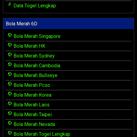
Data Togel Lengkap
Bola Merah 6D
Bola Merah Singapore
Bola Merah HK
Bola Merah Sydney
Bola Merah Cambodia
Bola Merah Bullseye
Bola Merah Pcso
Bola Merah Korea
Bola Merah Laos
Bola Merah Taipei
Bola Merah Nevada
Bola Merah Togel Lengkap