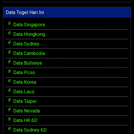
Data Togel Hari Ini
Data Singapore
Data Hongkong
Data Sydney
Data Cambodia
Data Bullseye
Data Pcso
Data Korea
Data Laos
Data Taipei
Data Nevada
Data HK 6D
Data Sydney 6D