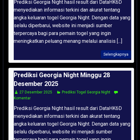
Prediksi Georgia Night hasil result dari DataHK6D
menyediakan informasi terkini dan akurat tentang
angka keluaran togel Georgia Night. Dengan data yang
selalu diperbarui, website ini menjadi sumber
terpercaya bagi para pemain togel yang ingin
meningkatkan peluang menang melalui analisis [...]
Selengkapnya
Prediksi Georgia Night Minggu 28
Desember 2025
27 Desember 2025
Prediksi Togel Georgia Night
Komentar
Prediksi Georgia Night hasil result dari DataHK6D
menyediakan informasi terkini dan akurat tentang
angka keluaran togel Georgia Night. Dengan data yang
selalu diperbarui, website ini menjadi sumber
terpercaya bagi para pemain togel yang ingin