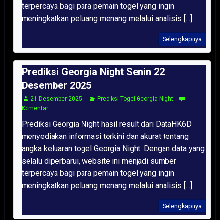
terpercaya bagi para pemain togel yang ingin
meningkatkan peluang menang melalui analisis [...]
Selengkapnya
Prediksi Georgia Night Senin 22
Desember 2025
21 Desember 2025
Prediksi Togel Georgia Night
Komentar
Prediksi Georgia Night hasil result dari DataHK6D
menyediakan informasi terkini dan akurat tentang
angka keluaran togel Georgia Night. Dengan data yang
selalu diperbarui, website ini menjadi sumber
terpercaya bagi para pemain togel yang ingin
meningkatkan peluang menang melalui analisis [...]
Selengkapnya