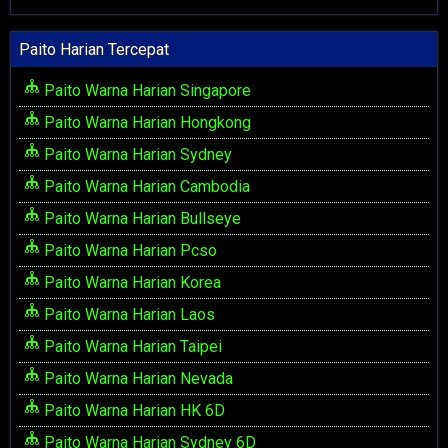
Paito Harian Tercepat
Paito Warna Harian Singapore
Paito Warna Harian Hongkong
Paito Warna Harian Sydney
Paito Warna Harian Cambodia
Paito Warna Harian Bullseye
Paito Warna Harian Pcso
Paito Warna Harian Korea
Paito Warna Harian Laos
Paito Warna Harian Taipei
Paito Warna Harian Nevada
Paito Warna Harian HK 6D
Paito Warna Harian Sydney 6D