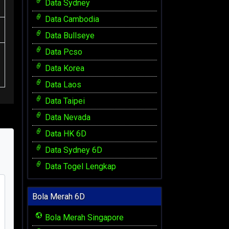
Data Sydney
Data Cambodia
Data Bullseye
Data Pcso
Data Korea
Data Laos
Data Taipei
Data Nevada
Data HK 6D
Data Sydney 6D
Data Togel Lengkap
Bola Merah 6D
Bola Merah Singapore