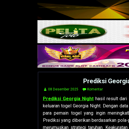
Prediksi Georg
08 Desember 2025
Komentar
Prediksi Georgia Night
hasil result dar
keluaran togel Georgia Night. Dengan data
para pemain togel yang ingin meningkat
Prediksi yang diberikan berdasarkan pola
merumuskan strategi taruhan. Keakuratan