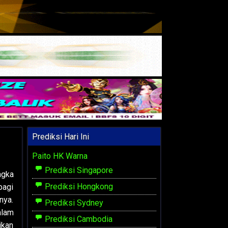
Prediksi Hari Ini
Paito HK Warna
Prediksi Singapore
ngka
Prediksi Hongkong
bagi
nya.
Prediksi Sydney
alam
Prediksi Cambodia
ikan