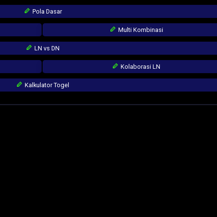
Pola Dasar
Multi Kombinasi
LN vs DN
Kolaborasi LN
Kalkulator Togel