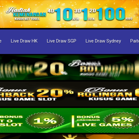
e
Live Draw HK
Live Draw SGP
Live Draw Sydney
Pai