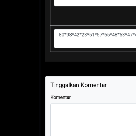
Tinggalkan Komentar
Komentar