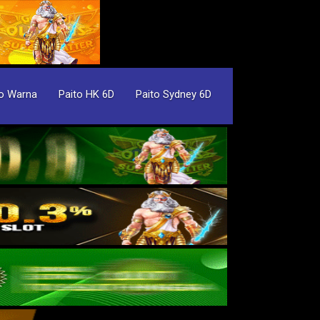
to Warna
Paito HK 6D
Paito Sydney 6D