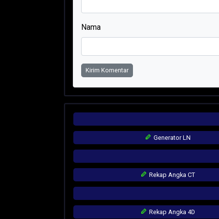
Nama
Kirim Komentar
Generator LN
Rekap Angka CT
Rekap Angka 4D