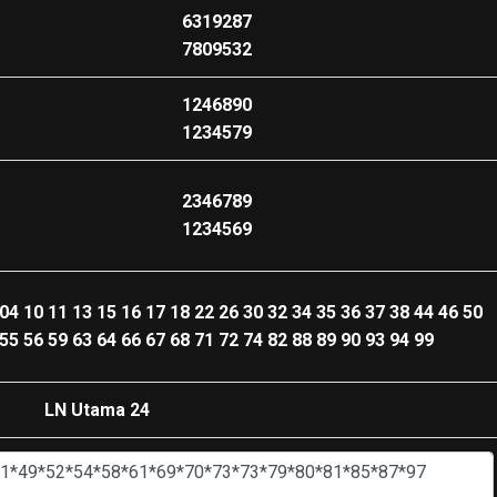
6319287
7809532
1246890
1234579
2346789
1234569
04 10 11 13 15 16 17 18 22 26 30 32 34 35 36 37 38 44 46 50
55 56 59 63 64 66 67 68 71 72 74 82 88 89 90 93 94 99
LN Utama 24