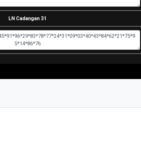
LN Cadangan 31