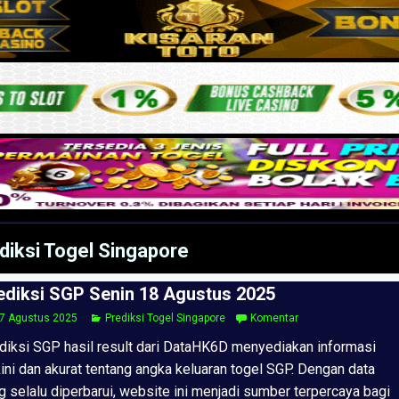
diksi Togel Singapore
ediksi SGP Senin 18 Agustus 2025
7 Agustus 2025
Prediksi Togel Singapore
Komentar
diksi SGP hasil result dari DataHK6D menyediakan informasi
kini dan akurat tentang angka keluaran togel SGP. Dengan data
g selalu diperbarui, website ini menjadi sumber terpercaya bagi