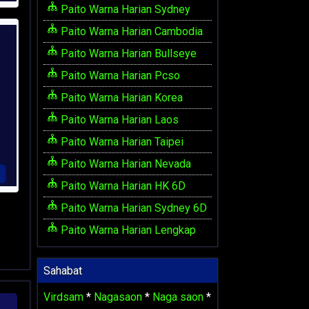
Paito Warna Harian Sydney
Paito Warna Harian Cambodia
Paito Warna Harian Bullseye
Paito Warna Harian Pcso
Paito Warna Harian Korea
Paito Warna Harian Laos
Paito Warna Harian Taipei
Paito Warna Harian Nevada
a
Paito Warna Harian HK 6D
Paito Warna Harian Sydney 6D
Paito Warna Harian Lengkap
Sahabat
Virdsam
*
Nagasaon
*
Naga saon
*