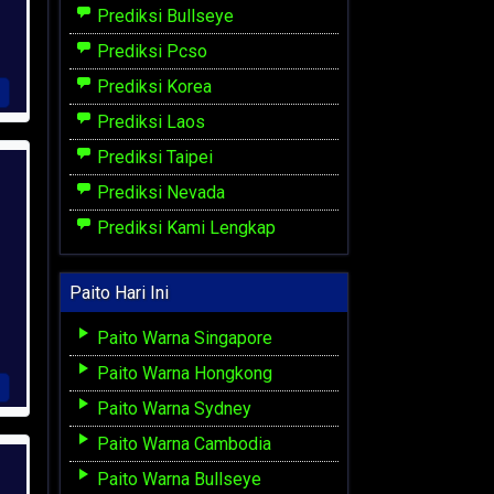
Prediksi Bullseye
Prediksi Pcso
Prediksi Korea
a
Prediksi Laos
Prediksi Taipei
Prediksi Nevada
Prediksi Kami Lengkap
Paito Hari Ini
Paito Warna Singapore
Paito Warna Hongkong
a
Paito Warna Sydney
Paito Warna Cambodia
Paito Warna Bullseye