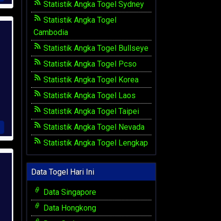
Statistik Angka Togel Sydney
Statistik Angka Togel
Cambodia
Statistik Angka Togel Bullseye
Statistik Angka Togel Pcso
Statistik Angka Togel Korea
Statistik Angka Togel Laos
Statistik Angka Togel Taipei
Statistik Angka Togel Nevada
a
Statistik Angka Togel Lengkap
Data Togel Hari Ini
Data Singapore
Data Hongkong