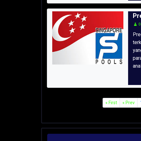
Pr
0
Pre
ter
yan
par
anal
« First
« Prev