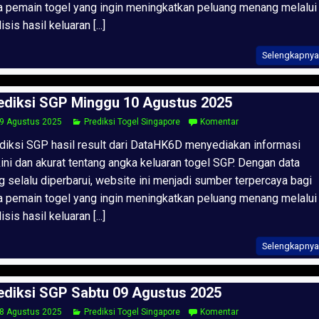
a pemain togel yang ingin meningkatkan peluang menang melalui
isis hasil keluaran [...]
Selengkapny
ediksi SGP Minggu 10 Agustus 2025
9 Agustus 2025
Prediksi Togel Singapore
Komentar
diksi SGP hasil result dari DataHK6D menyediakan informasi
kini dan akurat tentang angka keluaran togel SGP. Dengan data
g selalu diperbarui, website ini menjadi sumber terpercaya bagi
a pemain togel yang ingin meningkatkan peluang menang melalui
isis hasil keluaran [...]
Selengkapny
ediksi SGP Sabtu 09 Agustus 2025
8 Agustus 2025
Prediksi Togel Singapore
Komentar