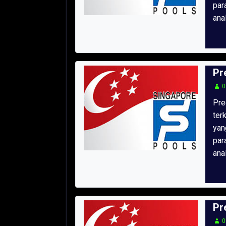
par
anal
Pr
0
Pre
ter
yan
par
anal
Pr
0