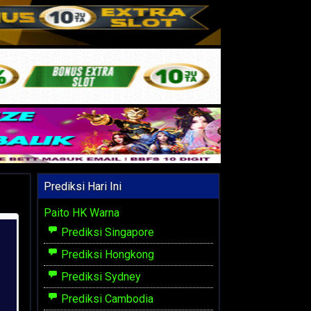
Prediksi Hari Ini
Paito HK Warna
Prediksi Singapore
Prediksi Hongkong
Prediksi Sydney
Prediksi Cambodia