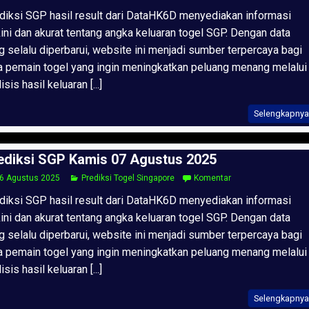
diksi SGP hasil result dari DataHK6D menyediakan informasi
kini dan akurat tentang angka keluaran togel SGP. Dengan data
g selalu diperbarui, website ini menjadi sumber terpercaya bagi
a pemain togel yang ingin meningkatkan peluang menang melalui
isis hasil keluaran [...]
Selengkapny
ediksi SGP Kamis 07 Agustus 2025
6 Agustus 2025
Prediksi Togel Singapore
Komentar
diksi SGP hasil result dari DataHK6D menyediakan informasi
kini dan akurat tentang angka keluaran togel SGP. Dengan data
g selalu diperbarui, website ini menjadi sumber terpercaya bagi
a pemain togel yang ingin meningkatkan peluang menang melalui
isis hasil keluaran [...]
Selengkapny