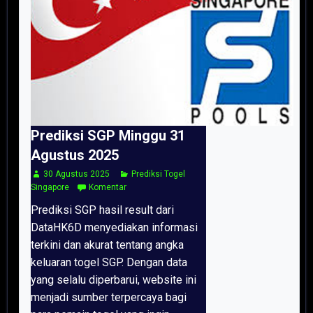
Prediksi SGP Minggu 31
Agustus 2025
30 Agustus 2025
Prediksi Togel
Singapore
Komentar
Prediksi SGP hasil result dari
DataHK6D menyediakan informasi
terkini dan akurat tentang angka
keluaran togel SGP. Dengan data
yang selalu diperbarui, website ini
menjadi sumber terpercaya bagi