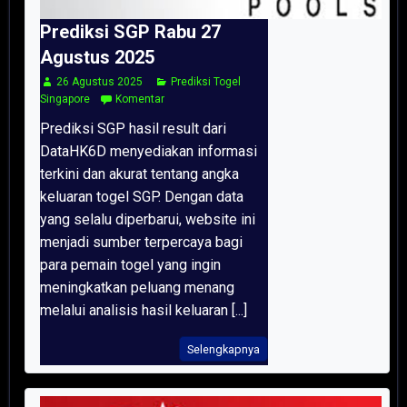
Prediksi SGP Rabu 27
Agustus 2025
26 Agustus 2025
Prediksi Togel
Singapore
Komentar
Prediksi SGP hasil result dari
DataHK6D menyediakan informasi
terkini dan akurat tentang angka
keluaran togel SGP. Dengan data
yang selalu diperbarui, website ini
menjadi sumber terpercaya bagi
para pemain togel yang ingin
meningkatkan peluang menang
melalui analisis hasil keluaran [...]
Selengkapnya