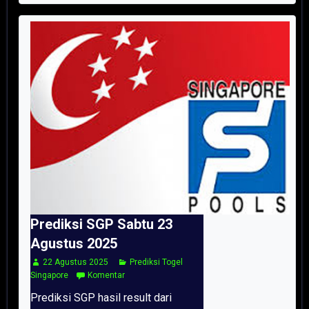
Prediksi SGP Sabtu 23
Agustus 2025
22 Agustus 2025
Prediksi Togel
Singapore
Komentar
Prediksi SGP hasil result dari