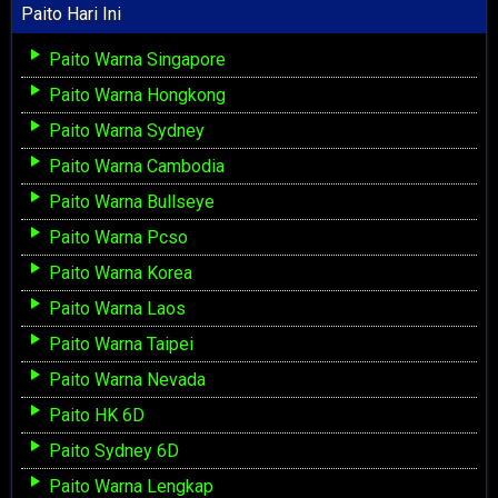
Paito Hari Ini
Paito Warna Singapore
Paito Warna Hongkong
Paito Warna Sydney
Paito Warna Cambodia
Paito Warna Bullseye
Paito Warna Pcso
Paito Warna Korea
Paito Warna Laos
Paito Warna Taipei
Paito Warna Nevada
Paito HK 6D
Paito Sydney 6D
Paito Warna Lengkap