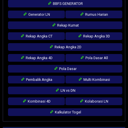
BBFS GENERATOR
Generator LN
Rumus Harian
Rekap Kumat
Rekap Angka CT
Rekap Angka 3D
Rekap Angka 2D
Rekap Angka 4D
Pola Dasar All
Pola Dasar
Pembalik Angka
Multi Kombinasi
LN vs DN
Kombinasi 4D
Kolaborasi LN
Kalkulator Togel