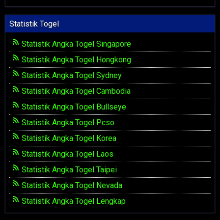
Statistik Togel
Statistik Angka Togel Singapore
Statistik Angka Togel Hongkong
Statistik Angka Togel Sydney
Statistik Angka Togel Cambodia
Statistik Angka Togel Bullseye
Statistik Angka Togel Pcso
Statistik Angka Togel Korea
Statistik Angka Togel Laos
Statistik Angka Togel Taipei
Statistik Angka Togel Nevada
Statistik Angka Togel Lengkap