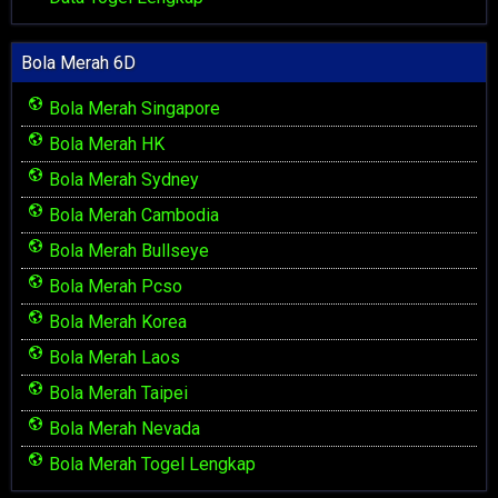
Bola Merah 6D
Bola Merah Singapore
Bola Merah HK
Bola Merah Sydney
Bola Merah Cambodia
Bola Merah Bullseye
Bola Merah Pcso
Bola Merah Korea
Bola Merah Laos
Bola Merah Taipei
Bola Merah Nevada
Bola Merah Togel Lengkap