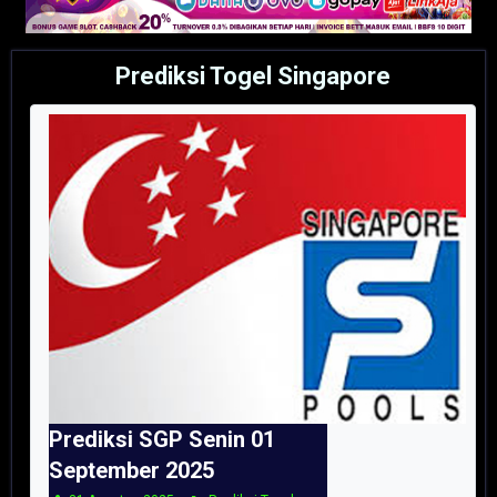
Prediksi Togel Singapore
Prediksi SGP Senin 01
September 2025