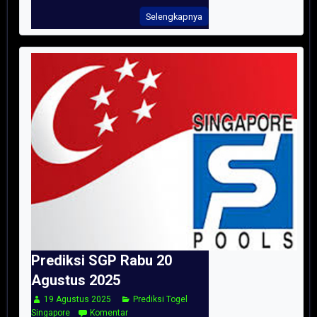
Selengkapnya
Prediksi SGP Rabu 20
Agustus 2025
19 Agustus 2025
Prediksi Togel
Singapore
Komentar