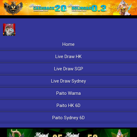
Home
Live Draw HK
Live Draw SGP
Live Draw Sydney
Paito Warna
Paito HK 6D
Paito Sydney 6D