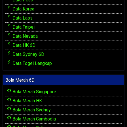
Data Korea
Data Laos
Data Taipei
Data Nevada
Data HK 6D
Data Sydney 6D
Data Togel Lengkap
Bola Merah 6D
Bola Merah Singapore
Bola Merah HK
Bola Merah Sydney
Bola Merah Cambodia