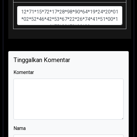
Tinggalkan Komentar
Komentar
Nama