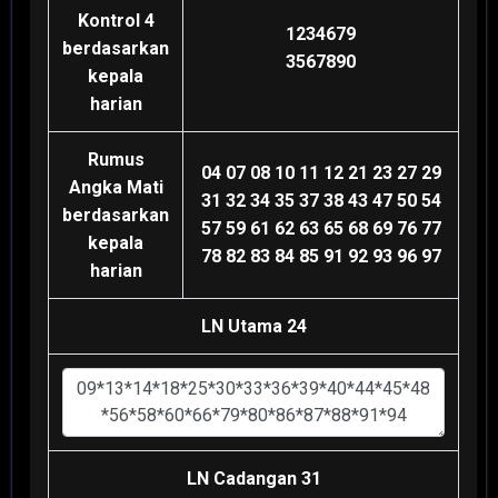
Kontrol 4
1234679
berdasarkan
3567890
kepala
harian
Rumus
04 07 08 10 11 12 21 23 27 29
Angka Mati
31 32 34 35 37 38 43 47 50 54
berdasarkan
57 59 61 62 63 65 68 69 76 77
kepala
78 82 83 84 85 91 92 93 96 97
harian
LN Utama 24
LN Cadangan 31