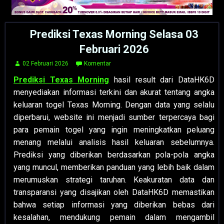
Prediksi Texas Morning Selasa 03
Februari 2026
02 Februari 2026
Komentar
Prediksi Texas Morning
hasil result dari DataHK6D
menyediakan informasi terkini dan akurat tentang angka
keluaran togel Texas Morning. Dengan data yang selalu
diperbarui, website ini menjadi sumber terpercaya bagi
para pemain togel yang ingin meningkatkan peluang
menang melalui analisis hasil keluaran sebelumnya.
Prediksi yang diberikan berdasarkan pola-pola angka
yang muncul, memberikan panduan yang lebih baik dalam
merumuskan strategi taruhan. Keakuratan data dan
transparansi yang disajikan oleh DataHK6D memastikan
bahwa setiap informasi yang diberikan bebas dari
kesalahan, mendukung pemain dalam mengambil