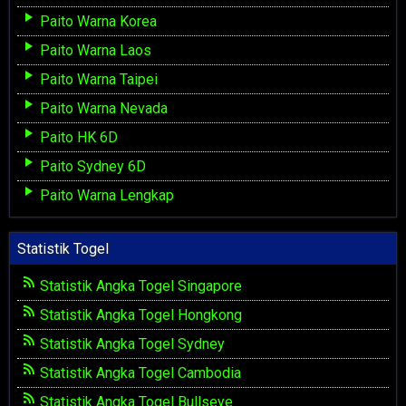
Paito Warna Korea
Paito Warna Laos
Paito Warna Taipei
Paito Warna Nevada
Paito HK 6D
Paito Sydney 6D
Paito Warna Lengkap
Statistik Togel
Statistik Angka Togel Singapore
Statistik Angka Togel Hongkong
Statistik Angka Togel Sydney
Statistik Angka Togel Cambodia
Statistik Angka Togel Bullseye