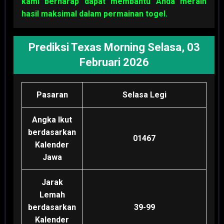
kami berharap dapat membantu Anda meraih
hasil maksimal dalam permainan togel.
Prediksi Texas Morning Selasa, 03
Februari 2026
Pasaran
Selasa Legi
Angka Ikut
berdasarkan
01467
Kalender
Jawa
Jarak
Lemah
berdasarkan
39-99
Kalender