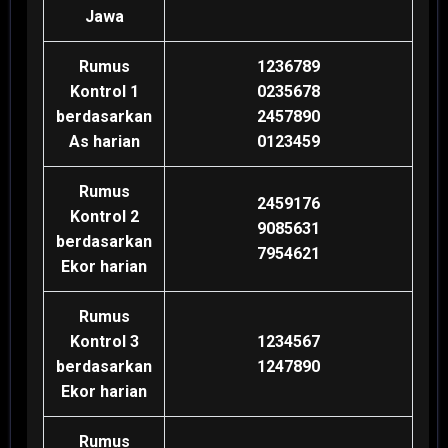
Jawa
Rumus
1236789
Kontrol 1
0235678
berdasarkan
2457890
As harian
0123459
Rumus
2459176
Kontrol 2
9085631
berdasarkan
7954621
Ekor harian
Rumus
Kontrol 3
1234567
berdasarkan
1247890
Ekor harian
Rumus