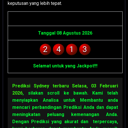
keputusan yang lebih tepat.
Result Sydney Terbaru
Tanggal 08 Agustus 2026
2
4
1
3
Selamat untuk yang Jackpot!!!
Prediksi Sydney terbaru Selasa, 03 Februari
2026
, silakan scroll ke bawah. Kami telah
menyiapkan Analisa untuk Membantu anda
mencari perbandingan Prediksi Anda dan dapat
meningkatan peluang kemenangan Anda.
Dengan Prediksi yang akurat dan terpercaya,