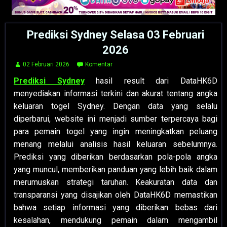
Prediksi Sydney Selasa 03 Februari
2026
02 Februari 2026
Komentar
Prediksi Sydney
hasil result dari DataHK6D
menyediakan informasi terkini dan akurat tentang angka
keluaran togel Sydney. Dengan data yang selalu
diperbarui, website ini menjadi sumber terpercaya bagi
para pemain togel yang ingin meningkatkan peluang
menang melalui analisis hasil keluaran sebelumnya.
Prediksi yang diberikan berdasarkan pola-pola angka
yang muncul, memberikan panduan yang lebih baik dalam
merumuskan strategi taruhan. Keakuratan data dan
transparansi yang disajikan oleh DataHK6D memastikan
bahwa setiap informasi yang diberikan bebas dari
kesalahan, mendukung pemain dalam mengambil