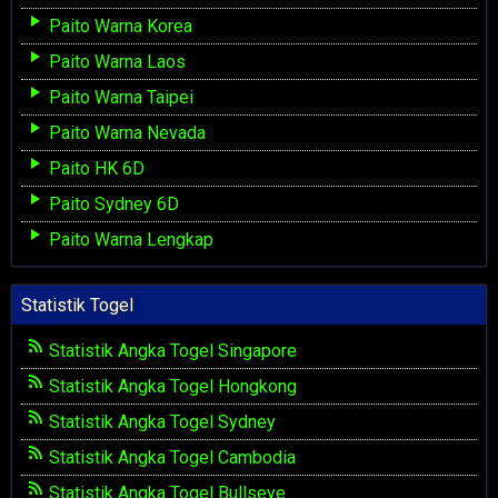
Paito Warna Korea
Paito Warna Laos
Paito Warna Taipei
Paito Warna Nevada
Paito HK 6D
Paito Sydney 6D
Paito Warna Lengkap
Statistik Togel
Statistik Angka Togel Singapore
Statistik Angka Togel Hongkong
Statistik Angka Togel Sydney
Statistik Angka Togel Cambodia
Statistik Angka Togel Bullseye