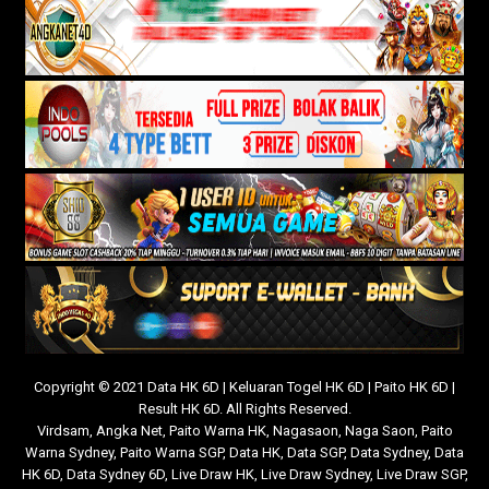
Copyright © 2021 Data HK 6D | Keluaran Togel HK 6D | Paito HK 6D |
Result HK 6D. All Rights Reserved.
Virdsam
,
Angka Net
,
Paito Warna HK
,
Nagasaon
,
Naga Saon
,
Paito
Warna Sydney
,
Paito Warna SGP
,
Data HK
,
Data SGP
,
Data Sydney
,
Data
HK 6D
,
Data Sydney 6D
,
Live Draw HK
,
Live Draw Sydney
,
Live Draw SGP
,