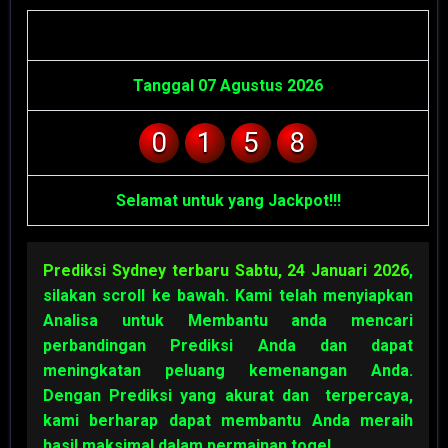
Result Sydney Terbaru
Tanggal 07 Agustus 2026
0
1
5
8
Selamat untuk yang Jackpot!!!
Prediksi Sydney terbaru Sabtu, 24 Januari 2026
,
silakan scroll ke bawah. Kami telah menyiapkan
Analisa untuk Membantu anda mencari
perbandingan Prediksi Anda dan dapat
meningkatan peluang kemenangan Anda.
Dengan Prediksi yang akurat dan terpercaya,
kami berharap dapat membantu Anda meraih
hasil maksimal dalam permainan togel.