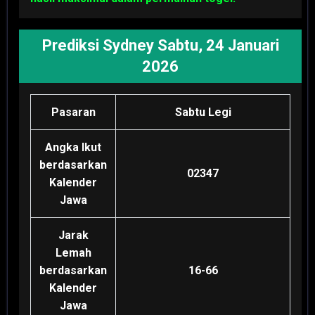
Prediksi Sydney Sabtu, 24 Januari
2026
Pasaran
Sabtu Legi
Angka Ikut
berdasarkan
02347
Kalender
Jawa
Jarak
Lemah
berdasarkan
16-66
Kalender
Jawa