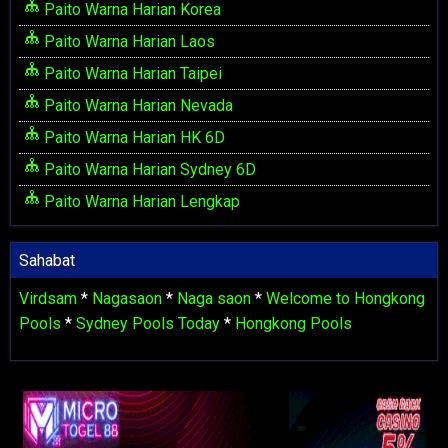
Paito Warna Harian Korea
Paito Warna Harian Laos
Paito Warna Harian Taipei
Paito Warna Harian Nevada
Paito Warna Harian HK 6D
Paito Warna Harian Sydney 6D
Paito Warna Harian Lengkap
Sahabat
Virdsam
*
Nagasaon
*
Naga saon
*
Welcome to Hongkong
Pools
*
Sydney Pools Today
*
Hongkong Pools