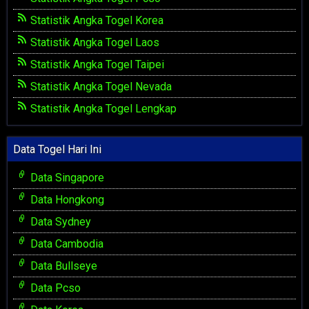
Statistik Angka Togel Korea
Statistik Angka Togel Laos
Statistik Angka Togel Taipei
Statistik Angka Togel Nevada
Statistik Angka Togel Lengkap
Data Togel Hari Ini
Data Singapore
Data Hongkong
Data Sydney
Data Cambodia
Data Bullseye
Data Pcso