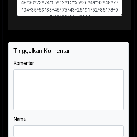
Tinggalkan Komentar
Komentar
Nama