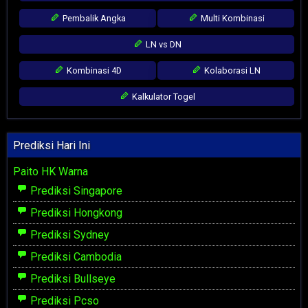
Pembalik Angka
Multi Kombinasi
LN vs DN
Kombinasi 4D
Kolaborasi LN
Kalkulator Togel
Prediksi Hari Ini
Paito HK Warna
Prediksi Singapore
Prediksi Hongkong
Prediksi Sydney
Prediksi Cambodia
Prediksi Bullseye
Prediksi Pcso