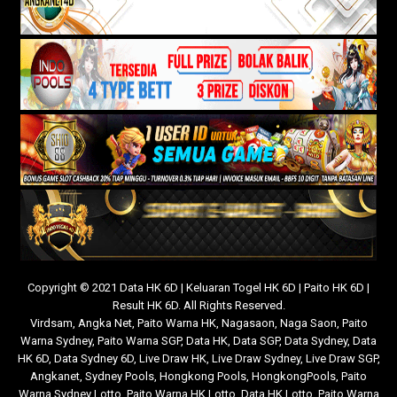
Copyright © 2021 Data HK 6D | Keluaran Togel HK 6D | Paito HK 6D |
Result HK 6D. All Rights Reserved.
Virdsam
,
Angka Net
,
Paito Warna HK
,
Nagasaon
,
Naga Saon
,
Paito
Warna Sydney
,
Paito Warna SGP
,
Data HK
,
Data SGP
,
Data Sydney
,
Data
HK 6D
,
Data Sydney 6D
,
Live Draw HK
,
Live Draw Sydney
,
Live Draw SGP
,
Angkanet
,
Sydney Pools
,
Hongkong Pools
,
HongkongPools
,
Paito
Warna Sydney Lotto
,
Paito Warna HK Lotto
,
Data HK Lotto
,
Paito Warna