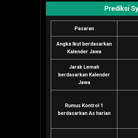
Prediksi S
Pasaran
Angka Ikut berdasarkan
Kalender Jawa
Jarak Lemah
berdasarkan Kalender
Jawa
Rumus Kontrol 1
berdasarkan As harian