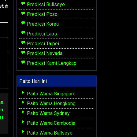
Prediksi Bullseye
ebih
Prediksi Pcso
Prediksi Korea
Prediksi Laos
Prediksi Taipei
Prediksi Nevada
Prediksi Kami Lengkap
Paito Hari Ini
Paito Warna Singapore
an
Paito Warna Hongkong
an
Paito Warna Sydney
at
Paito Warna Cambodia
Paito Warna Bullseye