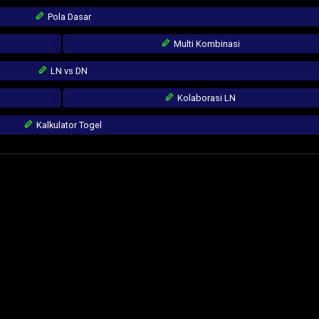
Pola Dasar
Multi Kombinasi
LN vs DN
Kolaborasi LN
Kalkulator Togel