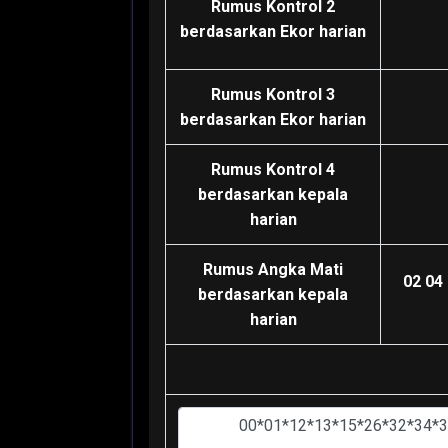
Rumus Kontrol 2
berdasarkan Ekor harian
Rumus Kontrol 3
berdasarkan Ekor harian
Rumus Kontrol 4
berdasarkan kepala
harian
Rumus Angka Mati
02 04 
berdasarkan kepala
harian