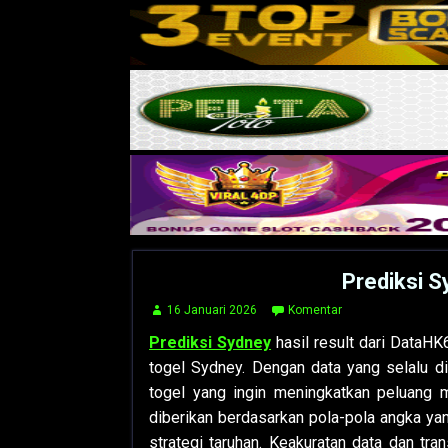
Prediksi S
16 Januari 2026
Komentar
Prediksi Sydney
hasil result dari DataHK
togel Sydney. Dengan data yang selalu di
togel yang ingin meningkatkan peluang m
diberikan berdasarkan pola-pola angka y
strategi taruhan. Keakuratan data dan t