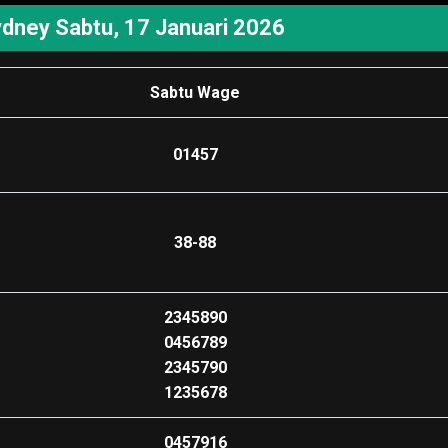
ydney Sabtu, 17 Januari 2026
Sabtu Wage
01457
38-88
2345890
0456789
2345790
1235678
0457916