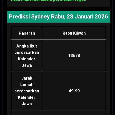
Prediksi Sydney Rabu, 28 Januari 2026
Pasaran
Rabu Kliwon
Angka Ikut
berdasarkan
13678
Kalender
Jawa
Jarak
Lemah
berdasarkan
49-99
Kalender
Jawa