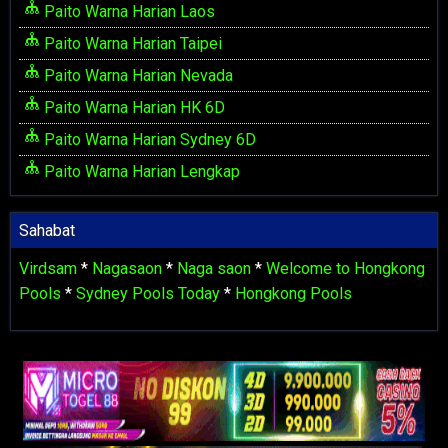
Paito Warna Harian Laos
Paito Warna Harian Taipei
Paito Warna Harian Nevada
Paito Warna Harian HK 6D
Paito Warna Harian Sydney 6D
Paito Warna Harian Lengkap
Sahabat
Virdsam
*
Nagasaon
*
Naga saon
*
Welcome to Hongkong
Pools
*
Sydney Pools Today
*
Hongkong Pools