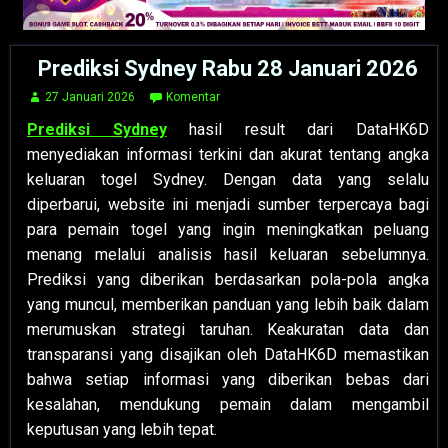
Prediksi Sydney Rabu 28 Januari 2026
27 Januari 2026
Komentar
Prediksi Sydney
hasil result dari DataHK6D
menyediakan informasi terkini dan akurat tentang angka
keluaran togel Sydney. Dengan data yang selalu
diperbarui, website ini menjadi sumber terpercaya bagi
para pemain togel yang ingin meningkatkan peluang
menang melalui analisis hasil keluaran sebelumnya.
Prediksi yang diberikan berdasarkan pola-pola angka
yang muncul, memberikan panduan yang lebih baik dalam
merumuskan strategi taruhan. Keakuratan data dan
transparansi yang disajikan oleh DataHK6D memastikan
bahwa setiap informasi yang diberikan bebas dari
kesalahan, mendukung pemain dalam mengambil
keputusan yang lebih tepat.