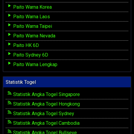
Paito Warna Korea
Paito Warna Laos
Paito Warna Taipei
Paito Warna Nevada
Paito HK 6D
Paito Sydney 6D
Paito Warna Lengkap
Statistik Togel
Statistik Angka Togel Singapore
Statistik Angka Togel Hongkong
Statistik Angka Togel Sydney
Statistik Angka Togel Cambodia
Statistik Angka Togel Bullseye