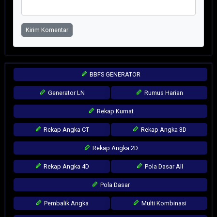
Kirim Komentar
BBFS GENERATOR
Generator LN
Rumus Harian
Rekap Kumat
Rekap Angka CT
Rekap Angka 3D
Rekap Angka 2D
Rekap Angka 4D
Pola Dasar All
Pola Dasar
Pembalik Angka
Multi Kombinasi