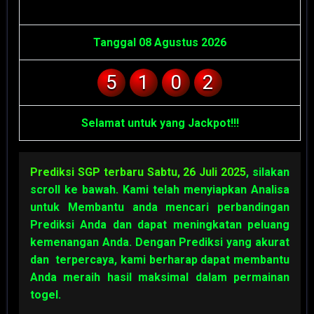
Result Singapore Terbaru
Tanggal 08 Agustus 2026
5
1
0
2
Selamat untuk yang Jackpot!!!
Prediksi SGP terbaru Sabtu, 26 Juli 2025
, silakan
scroll ke bawah. Kami telah menyiapkan Analisa
untuk Membantu anda mencari perbandingan
Prediksi Anda dan dapat meningkatan peluang
kemenangan Anda. Dengan Prediksi yang akurat
dan terpercaya, kami berharap dapat membantu
Anda meraih hasil maksimal dalam permainan
togel.