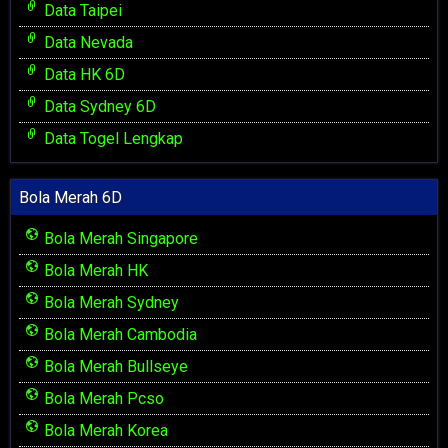
Data Taipei
Data Nevada
Data HK 6D
Data Sydney 6D
Data Togel Lengkap
Bola Merah 6D
Bola Merah Singapore
Bola Merah HK
Bola Merah Sydney
Bola Merah Cambodia
Bola Merah Bullseye
Bola Merah Pcso
Bola Merah Korea