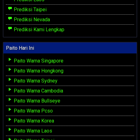
Prediksi Taipei
Prediksi Nevada
Prediksi Kami Lengkap
Paito Hari Ini
Paito Warna Singapore
Paito Warna Hongkong
Paito Warna Sydney
Paito Warna Cambodia
Paito Warna Bullseye
Paito Warna Pcso
Paito Warna Korea
Paito Warna Laos