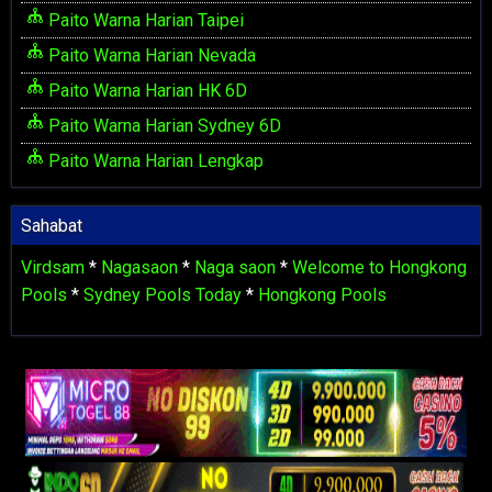
Paito Warna Harian Taipei
Paito Warna Harian Nevada
Paito Warna Harian HK 6D
Paito Warna Harian Sydney 6D
Paito Warna Harian Lengkap
Sahabat
Virdsam
*
Nagasaon
*
Naga saon
*
Welcome to Hongkong
Pools
*
Sydney Pools Today
*
Hongkong Pools